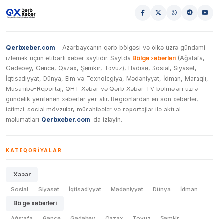
Qerbxeber.com
– Azərbaycanın qərb bölgəsi və ölkə üzrə gündəmi
izləmək üçün etibarlı xəbər saytıdır. Saytda
Bölgə xəbərləri
(Ağstafa,
Gədəbəy, Gəncə, Qazax, Şəmkir, Tovuz), Hadisə, Sosial, Siyasət,
İqtisadiyyat, Dünya, Elm və Texnologiya, Mədəniyyət, İdman, Maraqlı,
Müsahibə-Reportaj, QHT Xəbər və Qərb Xəbər TV bölmələri üzrə
gündəlik yenilənən xəbərlər yer alır. Regionlardan ən son xəbərlər,
ictimai-sosial mövzular, müsahibələr və reportajlar ilə aktual
məlumatları
Qerbxeber.com
-da izləyin.
KATEQORIYALAR
Xəbər
Sosial
Siyasət
İqtisadiyyat
Mədəniyyət
Dünya
İdman
Bölgə xəbərləri
Ağstafa
Gəncə
Gədəbəy
Qazax
Tovuz
Şəmkir