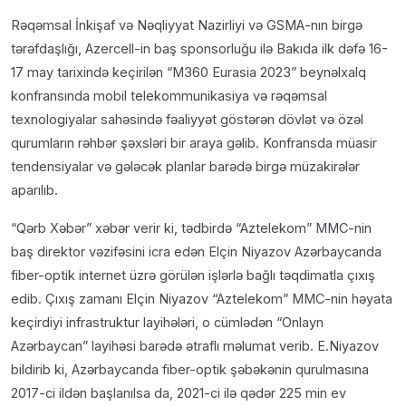
Rəqəmsal İnkişaf və Nəqliyyat Nazirliyi və GSMA-nın birgə
tərəfdaşlığı, Azercell-in baş sponsorluğu ilə Bakıda ilk dəfə 16-
17 may tarixində keçirilən “M360 Eurasia 2023” beynəlxalq
konfransında mobil telekommunikasiya və rəqəmsal
texnologiyalar sahəsində fəaliyyət göstərən dövlət və özəl
qurumların rəhbər şəxsləri bir araya gəlib. Konfransda müasir
tendensiyalar və gələcək planlar barədə birgə müzakirələr
aparılıb.
“Qərb Xəbər” xəbər verir ki, tədbirdə “Aztelekom” MMC-nin
baş direktor vəzifəsini icra edən Elçin Niyazov Azərbaycanda
fiber-optik internet üzrə görülən işlərlə bağlı təqdimatla çıxış
edib. Çıxış zamanı Elçin Niyazov “Aztelekom” MMC-nin həyata
keçirdiyi infrastruktur layihələri, o cümlədən “Onlayn
Azərbaycan” layihəsi barədə ətraflı məlumat verib. E.Niyazov
bildirib ki, Azərbaycanda fiber-optik şəbəkənin qurulmasına
2017-ci ildən başlanılsa da, 2021-ci ilə qədər 225 min ev