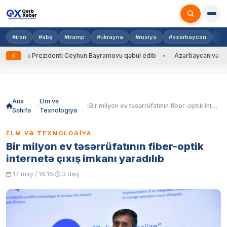
#iran
#abş
#tramp
#ukrayna
#rusiya
#azərbaycan
#h
ayna Prezidenti Ceyhun Bayramovu qəbul edib
Azərbaycan və Ukrayna X
Skip
to
content
Ana
Elm və
Bir milyon ev təsərrüfatının fiber-optik internetə çıxış imkanı yaradılıb
Səhifə
Texnologiya
ELM VƏ TEXNOLOGIYA
Bir milyon ev təsərrüfatının fiber-optik
internetə çıxış imkanı yaradılıb
17 may / 16:15
3 dəq