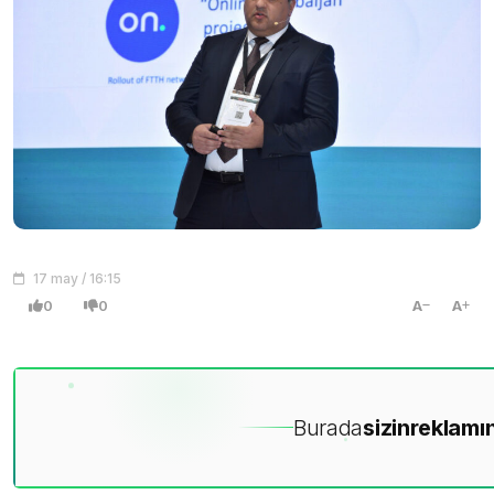
17 may / 16:15
0
0
A
A
Burada
sizin
reklamın