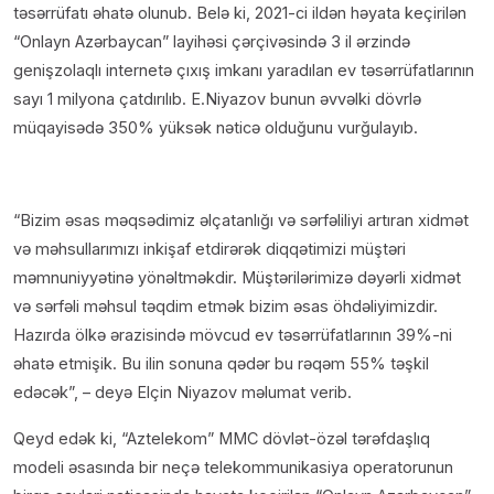
təsərrüfatı əhatə olunub. Belə ki, 2021-ci ildən həyata keçirilən
“Onlayn Azərbaycan” layihəsi çərçivəsində 3 il ərzində
genişzolaqlı internetə çıxış imkanı yaradılan ev təsərrüfatlarının
sayı 1 milyona çatdırılıb. E.Niyazov bunun əvvəlki dövrlə
müqayisədə 350% yüksək nəticə olduğunu vurğulayıb.
“Bizim əsas məqsədimiz əlçatanlığı və sərfəliliyi artıran xidmət
və məhsullarımızı inkişaf etdirərək diqqətimizi müştəri
məmnuniyyətinə yönəltməkdir. Müştərilərimizə dəyərli xidmət
və sərfəli məhsul təqdim etmək bizim əsas öhdəliyimizdir.
Hazırda ölkə ərazisində mövcud ev təsərrüfatlarının 39%-ni
əhatə etmişik. Bu ilin sonuna qədər bu rəqəm 55% təşkil
edəcək”, – deyə Elçin Niyazov məlumat verib.
Qeyd edək ki, “Aztelekom” MMC dövlət-özəl tərəfdaşlıq
modeli əsasında bir neçə telekommunikasiya operatorunun