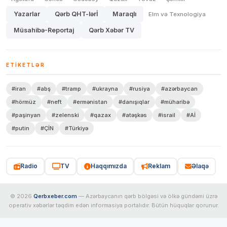
Yazarlar
Qərb QHT-lərİ
Maraqlı
Elm və Texnologiya
Müsahibə-Reportaj
Qərb Xəbər TV
ETIKETLƏR
#iran
#abş
#tramp
#ukrayna
#rusiya
#azərbaycan
#hörmüz
#neft
#ermənistan
#danışıqlar
#müharibə
#paşinyan
#zelenski
#qazax
#atəşkəs
#israil
#Aİ
#putin
#ÇİN
#Türkiyə
Radio
TV
Haqqımızda
Reklam
Əlaqə
© 2026
Qerbxeber.com
— Azərbaycanın qərb bölgəsi və ölkə gündəmi üzrə
operativ xəbərlər təqdim edən informasiya portalıdır. Bütün hüquqlar qorunur.