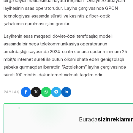
birgə səyləri nəticəsində həyata keçirilən “Onlayn Azərbaycan”
layihəsinin əsas operatorudur. Layihə çərçivəsində GPON
texnologiyası əsasında sürətli və kəsintisiz fiber-optik
şəbəkənin qurulması işləri görülür.
Layihənin əsas məqsədi dövlət-özəl tərəfdaşlıq modeli
əsasında bir neçə telekommunikasiya operatorunun
əməkdaşlığı sayəsində 2024-cü ilin sonuna qədər minimum 25
mbit/s internet sürəti ilə bütün ölkəni əhatə edən genişzolaqlı
şəbəkə qurmaqdan ibarətdir. “Aztelekom” layihə çərçivəsində
sürəti 100 mbit/s-dək internet xidməti təqdim edir.
PAYLAŞ
Burada
sizin
reklamın