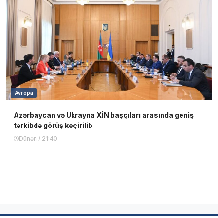
Avropa
Azərbaycan və Ukrayna XİN başçıları arasında geniş
tərkibdə görüş keçirilib
Dünən / 21:40