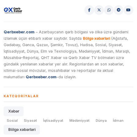
Qerbxeber.com
– Azərbaycanın qərb bölgəsi və ölkə üzrə gündəmi
izləmək üçün etibarlı xəbər saytıdır. Saytda
Bölgə xəbərləri
(Ağstafa,
Gədəbəy, Gəncə, Qazax, Şəmkir, Tovuz), Hadisə, Sosial, Siyasət,
İqtisadiyyat, Dünya, Elm və Texnologiya, Mədəniyyət, İdman, Maraqlı,
Müsahibə-Reportaj, QHT Xəbər və Qərb Xəbər TV bölmələri üzrə
gündəlik yenilənən xəbərlər yer alır. Regionlardan ən son xəbərlər,
ictimai-sosial mövzular, müsahibələr və reportajlar ilə aktual
məlumatları
Qerbxeber.com
-da izləyin.
KATEQORIYALAR
Xəbər
Sosial
Siyasət
İqtisadiyyat
Mədəniyyət
Dünya
İdman
Bölgə xəbərləri