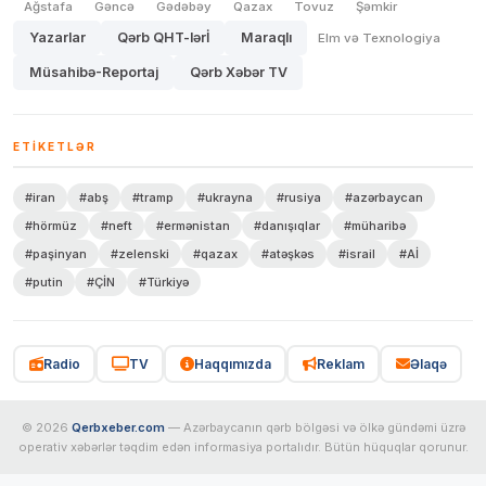
Ağstafa
Gəncə
Gədəbəy
Qazax
Tovuz
Şəmkir
Yazarlar
Qərb QHT-lərİ
Maraqlı
Elm və Texnologiya
Müsahibə-Reportaj
Qərb Xəbər TV
ETIKETLƏR
#iran
#abş
#tramp
#ukrayna
#rusiya
#azərbaycan
#hörmüz
#neft
#ermənistan
#danışıqlar
#müharibə
#paşinyan
#zelenski
#qazax
#atəşkəs
#israil
#Aİ
#putin
#ÇİN
#Türkiyə
Radio
TV
Haqqımızda
Reklam
Əlaqə
© 2026
Qerbxeber.com
— Azərbaycanın qərb bölgəsi və ölkə gündəmi üzrə
operativ xəbərlər təqdim edən informasiya portalıdır. Bütün hüquqlar qorunur.