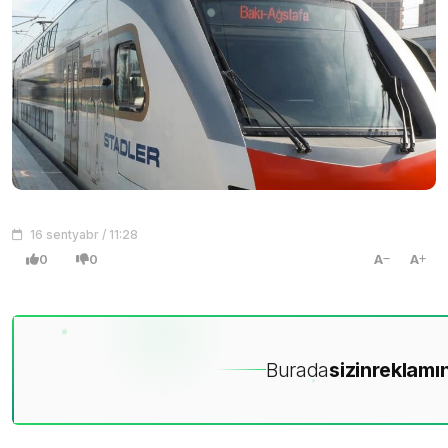
16 sentyabr / 11:28
0
0
A
A
Burada
sizin
reklamın