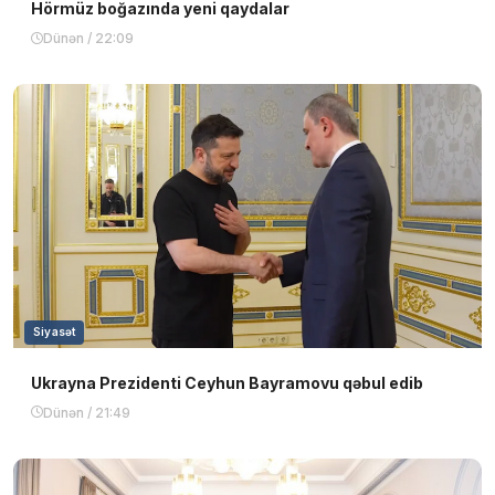
Hörmüz boğazında yeni qaydalar
Dünən / 22:09
Siyasət
Ukrayna Prezidenti Ceyhun Bayramovu qəbul edib
Dünən / 21:49