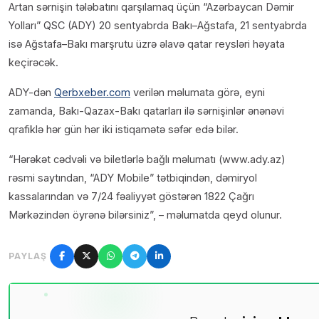
Artan sərnişin tələbatını qarşılamaq üçün “Azərbaycan Dəmir
Yolları” QSC (ADY) 20 sentyabrda Bakı–Ağstafa, 21 sentyabrda
isə Ağstafa–Bakı marşrutu üzrə əlavə qatar reysləri həyata
keçirəcək.
ADY-dən
Qerbxeber.com
verilən məlumata görə, eyni
zamanda, Bakı-Qazax-Bakı qatarları ilə sərnişinlər ənənəvi
qrafiklə hər gün hər iki istiqamətə səfər edə bilər.
“Hərəkət cədvəli və biletlərlə bağlı məlumatı (www.ady.az)
rəsmi saytından, “ADY Mobile” tətbiqindən, dəmiryol
kassalarından və 7/24 fəaliyyət göstərən 1822 Çağrı
Mərkəzindən öyrənə bilərsiniz”, – məlumatda qeyd olunur.
PAYLAŞ