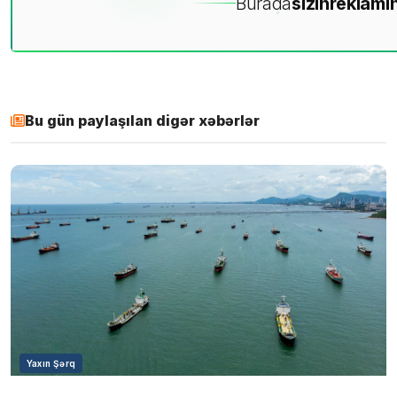
Burada
sizin
reklamın
Bu gün paylaşılan digər xəbərlər
Yaxın Şərq