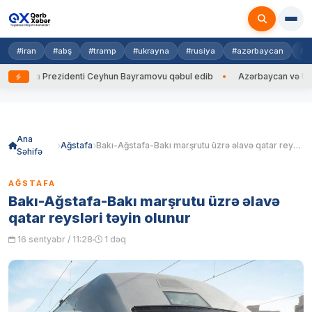
#iran
#abş
#tramp
#ukrayna
#rusiya
#azərbaycan
#h
na Prezidenti Ceyhun Bayramovu qəbul edib
Azərbaycan və Ukrayna XİN
Skip
to
content
Ana
Ağstafa
Bakı-Ağstafa-Bakı marşrutu üzrə əlavə qatar reysləri təyin olunur
Səhifə
AĞSTAFA
Bakı-Ağstafa-Bakı marşrutu üzrə əlavə
qatar reysləri təyin olunur
16 sentyabr / 11:28
1 dəq