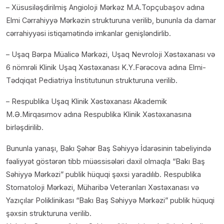
– Xüsusiləşdirilmiş Angioloji Mərkəz M.A.Topçubaşov adına
Elmi Cərrahiyyə Mərkəzin strukturuna verilib, bununla da damar
cərrahiyyəsi istiqamətində imkanlar genişləndirlib.
– Uşaq Bərpa Müalicə Mərkəzi, Uşaq Nevroloji Xəstəxanası və
6 nömrəli Klinik Uşaq Xəstəxanası K.Y.Fərəcova adına Elmi-
Tədqiqat Pediatriya İnstitutunun strukturuna verilib.
– Respublika Uşaq Klinik Xəstəxanası Akademik
M.Ə.Mirqasımov adına Respublika Klinik Xəstəxanasına
birləşdirilib.
Bununla yanaşı, Bakı Şəhər Baş Səhiyyə İdarəsinin tabeliyində
fəaliyyət göstərən tibb müəssisələri daxil olmaqla “Bakı Baş
Səhiyyə Mərkəzi” publik hüquqi şəxsi yaradılıb. Respublika
Stomatoloji Mərkəzi, Müharibə Veteranları Xəstəxanası və
Yazıçılar Poliklinikası “Bakı Baş Səhiyyə Mərkəzi” publik hüquqi
şəxsin strukturuna verilib.