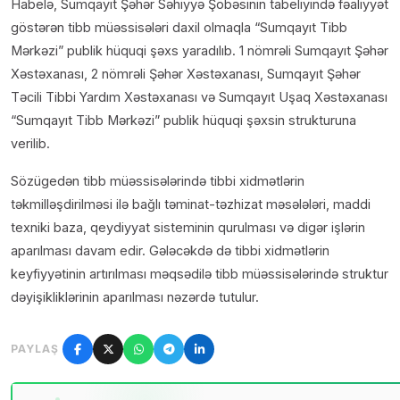
Habelə, Sumqayıt Şəhər Səhiyyə Şöbəsinin tabeliyində fəaliyyət
göstərən tibb müəssisələri daxil olmaqla “Sumqayıt Tibb
Mərkəzi” publik hüquqi şəxs yaradılıb. 1 nömrəli Sumqayıt Şəhər
Xəstəxanası, 2 nömrəli Şəhər Xəstəxanası, Sumqayıt Şəhər
Təcili Tibbi Yardım Xəstəxanası və Sumqayıt Uşaq Xəstəxanası
“Sumqayıt Tibb Mərkəzi” publik hüquqi şəxsin strukturuna
verilib.
Sözügedən tibb müəssisələrində tibbi xidmətlərin
təkmilləşdirilməsi ilə bağlı təminat-təzhizat məsələləri, maddi
texniki baza, qeydiyyat sisteminin qurulması və digər işlərin
aparılması davam edir. Gələcəkdə də tibbi xidmətlərin
keyfiyyətinin artırılması məqsədilə tibb müəssisələrində struktur
dəyişikliklərinin aparılması nəzərdə tutulur.
PAYLAŞ