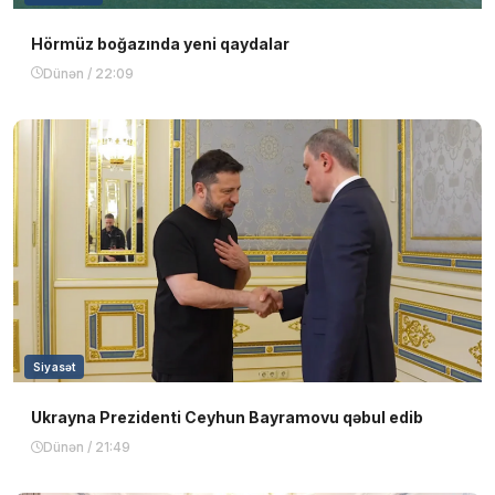
Hörmüz boğazında yeni qaydalar
Dünən / 22:09
Siyasət
Ukrayna Prezidenti Ceyhun Bayramovu qəbul edib
Dünən / 21:49