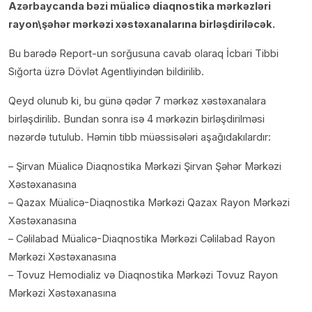
Azərbaycanda bəzi müalicə diaqnostika mərkəzləri
rayon\şəhər mərkəzi xəstəxanalarına birləşdiriləcək.
Bu barədə Report-un sorğusuna cavab olaraq İcbari Tibbi
Sığorta üzrə Dövlət Agentliyindən bildirilib.
Qeyd olunub ki, bu günə qədər 7 mərkəz xəstəxanalara
birləşdirilib. Bundan sonra isə 4 mərkəzin birləşdirilməsi
nəzərdə tutulub. Həmin tibb müəssisələri aşağıdakılardır:
– Şirvan Müalicə Diaqnostika Mərkəzi Şirvan Şəhər Mərkəzi
Xəstəxanasına
– Qazax Müalicə-Diaqnostika Mərkəzi Qazax Rayon Mərkəzi
Xəstəxanasına
– Cəlilabad Müalicə-Diaqnostika Mərkəzi Cəlilabad Rayon
Mərkəzi Xəstəxanasına
– Tovuz Hemodializ və Diaqnostika Mərkəzi Tovuz Rayon
Mərkəzi Xəstəxanasına