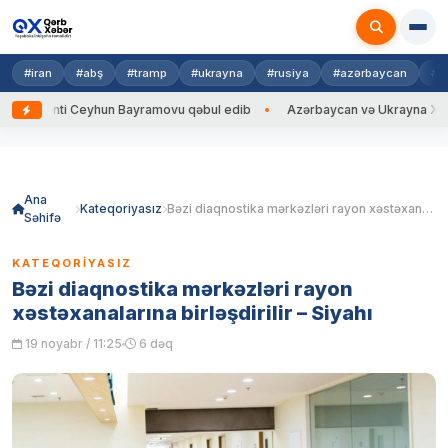
#iran
#abş
#tramp
#ukrayna
#rusiya
#azərbaycan
#h
i Ceyhun Bayramovu qəbul edib
Azərbaycan və Ukrayna XİN başçıları ar
Skip
to
content
Ana
Kateqoriyasız
Bəzi diaqnostika mərkəzləri rayon xəstəxanalarına birləşdirilir – Siyahı
Səhifə
KATEQORIYASIZ
Bəzi diaqnostika mərkəzləri rayon
xəstəxanalarına birləşdirilir – Siyahı
19 noyabr / 11:25
6 dəq