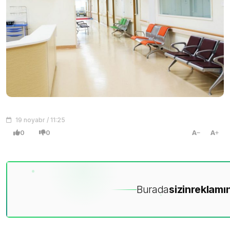
19 noyabr / 11:25
0
0
A
A
Burada
sizin
reklamın