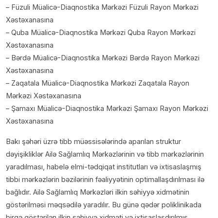
– Füzuli Müalicə-Diaqnostika Mərkəzi Füzuli Rayon Mərkəzi
Xəstəxanasına
– Quba Müalicə-Diaqnostika Mərkəzi Quba Rayon Mərkəzi
Xəstəxanasına
– Bərdə Müalicə-Diaqnostika Mərkəzi Bərdə Rayon Mərkəzi
Xəstəxanasına
– Zaqatala Müalicə-Diaqnostika Mərkəzi Zaqatala Rayon
Mərkəzi Xəstəxanasına
– Şamaxı Müalicə-Diaqnostika Mərkəzi Şamaxı Rayon Mərkəzi
Xəstəxanasına
Bakı şəhəri üzrə tibb müəssisələrində aparılan struktur
dəyişikliklər Ailə Sağlamlıq Mərkəzlərinin və tibb mərkəzlərinin
yaradılması, habelə elmi-tədqiqat institutları və ixtisaslaşmış
tibbi mərkəzlərin bəzilərinin fəaliyyətinin optimallaşdırılması ilə
bağlıdır. Ailə Sağlamlıq Mərkəzləri ilkin səhiyyə xidmətinin
göstərilməsi məqsədilə yaradılır. Bu günə qədər poliklinikada
birgə göstərilən ilkin səhiyyə xidməti və ixtisaslaşdırılmış