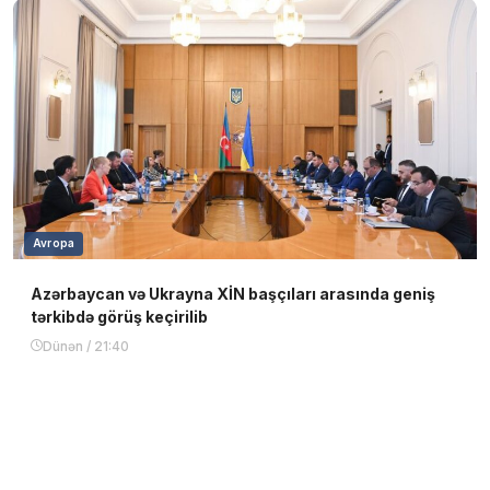
Avropa
Azərbaycan və Ukrayna XİN başçıları arasında geniş
tərkibdə görüş keçirilib
Dünən / 21:40