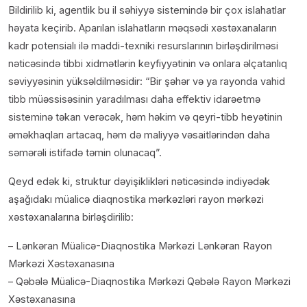
Bildirilib ki, agentlik bu il səhiyyə sistemində bir çox islahatlar
həyata keçirib. Aparılan islahatların məqsədi xəstəxanaların
kadr potensialı ilə maddi-texniki resurslarının birləşdirilməsi
nəticəsində tibbi xidmətlərin keyfiyyətinin və onlara əlçatanlıq
səviyyəsinin yüksəldilməsidir: “Bir şəhər və ya rayonda vahid
tibb müəssisəsinin yaradılması daha effektiv idarəetmə
sisteminə təkan verəcək, həm həkim və qeyri-tibb heyətinin
əməkhaqları artacaq, həm də maliyyə vəsaitlərindən daha
səmərəli istifadə təmin olunacaq”.
Qeyd edək ki, struktur dəyişiklikləri nəticəsində indiyədək
aşağıdakı müalicə diaqnostika mərkəzləri rayon mərkəzi
xəstəxanalarına birləşdirilib:
– Lənkəran Müalicə-Diaqnostika Mərkəzi Lənkəran Rayon
Mərkəzi Xəstəxanasına
– Qəbələ Müalicə-Diaqnostika Mərkəzi Qəbələ Rayon Mərkəzi
Xəstəxanasına