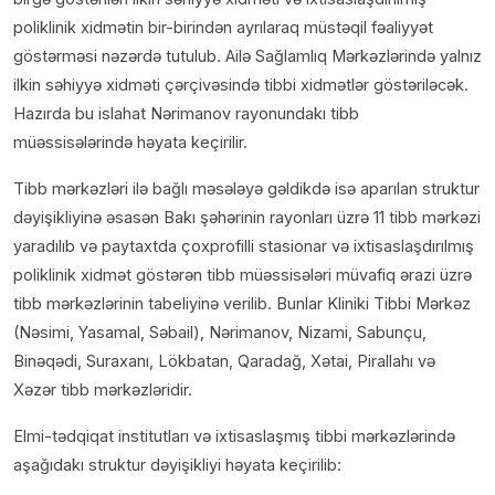
poliklinik xidmətin bir-birindən ayrılaraq müstəqil fəaliyyət
göstərməsi nəzərdə tutulub. Ailə Sağlamlıq Mərkəzlərində yalnız
ilkin səhiyyə xidməti çərçivəsində tibbi xidmətlər göstəriləcək.
Hazırda bu islahat Nərimanov rayonundakı tibb
müəssisələrində həyata keçirilir.
Tibb mərkəzləri ilə bağlı məsələyə gəldikdə isə aparılan struktur
dəyişikliyinə əsasən Bakı şəhərinin rayonları üzrə 11 tibb mərkəzi
yaradılıb və paytaxtda çoxprofilli stasionar və ixtisaslaşdırılmış
poliklinik xidmət göstərən tibb müəssisələri müvafiq ərazi üzrə
tibb mərkəzlərinin tabeliyinə verilib. Bunlar Kliniki Tibbi Mərkəz
(Nəsimi, Yasamal, Səbail), Nərimanov, Nizami, Sabunçu,
Binəqədi, Suraxanı, Lökbatan, Qaradağ, Xətai, Pirallahı və
Xəzər tibb mərkəzləridir.
Elmi-tədqiqat institutları və ixtisaslaşmış tibbi mərkəzlərində
aşağıdakı struktur dəyişikliyi həyata keçirilib: