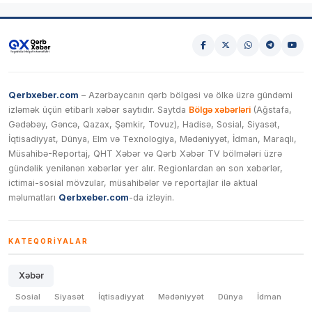
Qerbxeber.com
– Azərbaycanın qərb bölgəsi və ölkə üzrə gündəmi
izləmək üçün etibarlı xəbər saytıdır. Saytda
Bölgə xəbərləri
(Ağstafa,
Gədəbəy, Gəncə, Qazax, Şəmkir, Tovuz), Hadisə, Sosial, Siyasət,
İqtisadiyyat, Dünya, Elm və Texnologiya, Mədəniyyət, İdman, Maraqlı,
Müsahibə-Reportaj, QHT Xəbər və Qərb Xəbər TV bölmələri üzrə
gündəlik yenilənən xəbərlər yer alır. Regionlardan ən son xəbərlər,
ictimai-sosial mövzular, müsahibələr və reportajlar ilə aktual
məlumatları
Qerbxeber.com
-da izləyin.
KATEQORIYALAR
Xəbər
Sosial
Siyasət
İqtisadiyyat
Mədəniyyət
Dünya
İdman