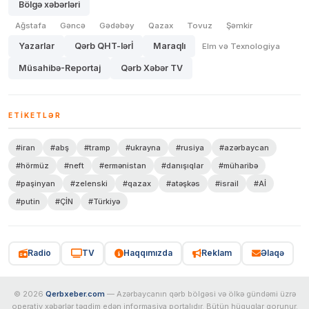
Bölgə xəbərləri
Ağstafa
Gəncə
Gədəbəy
Qazax
Tovuz
Şəmkir
Yazarlar
Qərb QHT-lərİ
Maraqlı
Elm və Texnologiya
Müsahibə-Reportaj
Qərb Xəbər TV
ETIKETLƏR
#iran
#abş
#tramp
#ukrayna
#rusiya
#azərbaycan
#hörmüz
#neft
#ermənistan
#danışıqlar
#müharibə
#paşinyan
#zelenski
#qazax
#atəşkəs
#israil
#Aİ
#putin
#ÇİN
#Türkiyə
Radio
TV
Haqqımızda
Reklam
Əlaqə
© 2026
Qerbxeber.com
— Azərbaycanın qərb bölgəsi və ölkə gündəmi üzrə
operativ xəbərlər təqdim edən informasiya portalıdır. Bütün hüquqlar qorunur.