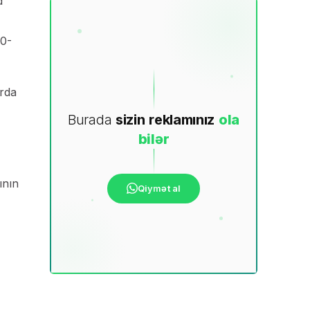
d
20-
arda
Burada
sizin
reklamınız
ola
bilər
ının
Qiymət al