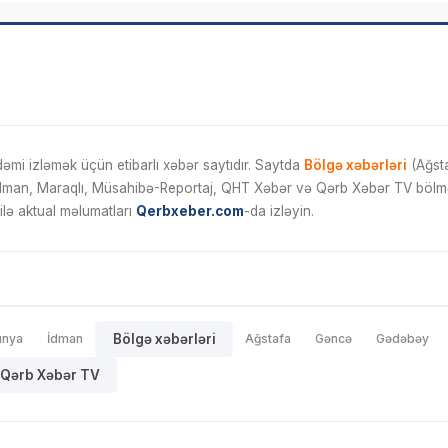
mi izləmək üçün etibarlı xəbər saytıdır. Saytda
Bölgə xəbərləri
(Ağsta
İdman, Maraqlı, Müsahibə-Reportaj, QHT Xəbər və Qərb Xəbər TV bölmələ
ilə aktual məlumatları
Qerbxeber.com
-da izləyin.
ünya
İdman
Bölgə xəbərləri
Ağstafa
Gəncə
Gədəbəy
Qərb Xəbər TV