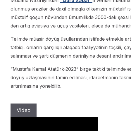
Müdafiə Nazirliyindən
“Qərb Xəbər”
ə verilən məluma
olunmuş ərazilər də daxil olmaqla ölkəmizin müxtəlif isti
müxtəlif qoşun növündən ümumilikdə 3000-dək şəxsi heyə
dən artıq aviasiya və uçuş vasitələri, eləcə də mühəndi
Təlimdə müasir döyüş üsullarından istifadə etməklə arti
tətbiqi, onların qarşılıqlı əlaqədə fəaliyyətinin təşkil
salınması və şərti düşmənin dərinliyinə desant endirilməs
“Mustafa Kamal Atatürk-2023” birgə taktiki təlimində əs
döyüş uzlaşmasının təmin edilməsi, idarəetmənin təkmil
artırılmasına yönəldilib.
Video