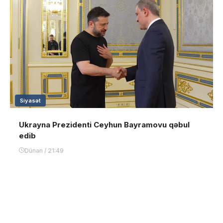
Siyasət
Ukrayna Prezidenti Ceyhun Bayramovu qəbul
edib
Dünən / 21:49