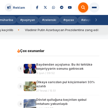
Reklam
müharibə
#paşinyan
#zelenski
#qazax
#atəşkəs
#isra
Vladimir Putin Azərbaycan Prezidentinə zəng edib
Valyuta
Çox oxunanlar
Baydendən açıqlama: Bu iki təhlükə
bəşəriyyərin sonunu gətirəcək
1
9 iyun / 09:52
Ölkəyə xaricdən pul köçürmələri 33%
azalıb
2
27 fevral / 15:51
Dövlət qulluğuna keçirilən qəbul
imtahanı yekunlaşıb
3