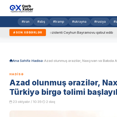
#iran
#abş
#tramp
#ukrayna
#rusiya
#
ar
Ukrayna Prezidenti Ceyhun Bayramovu qəbul edib
Azərb
SON XƏBƏRLƏR
Skip
to
content
Ana Səhifə
Hadisə
HADISƏ
Azad olunmuş ərazilər, Na
Türkiyə birgə təlimi başlay
23 oktyabr / 10:35
2 dəq