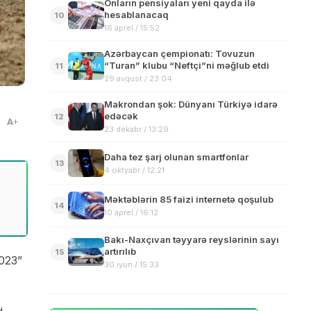
Onların pensiyaları yeni qayda ilə
hesablanacaq
10
16 aprel / 15:52
Azərbaycan çempionatı: Tovuzun
“Turan” klubu “Neftçi”ni məğlub etdi
11
29 avqust / 23:04
Makrondan şok: Dünyanı Türkiyə idarə
edəcək
12
A
23 dekabr / 13:29
Daha tez şarj olunan smartfonlar
13
4 oktyabr / 12:21
Məktəblərin 85 faizi internetə qoşulub
14
10 aprel / 16:12
Bakı-Naxçıvan təyyarə reyslərinin sayı
artırılıb
15
2023”
30 iyun / 15:33