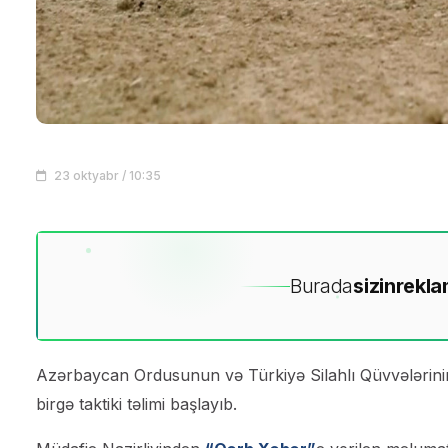
23 oktyabr / 10:35
Burada
sizin
rekla
Azərbaycan Ordusunun və Türkiyə Silahlı Qüvvələrinin 
birgə taktiki təlimi başlayıb.