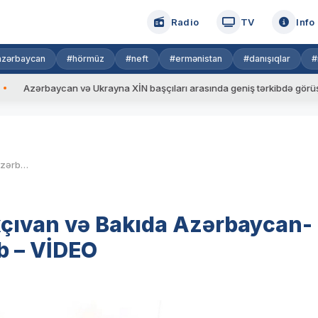
Radio
TV
Info
azərbaycan
#hörmüz
#neft
#ermənistan
#danışıqlar
#
aycan və Ukrayna XİN başçıları arasında geniş tərkibdə görüş keçirilib
Azad olunmuş ərazilər, Naxçıvan və Bakıda Azərbaycan-Türkiyə birgə təlimi başlayıb – VİDEO
xçıvan və Bakıda Azərbaycan-
ıb – VİDEO