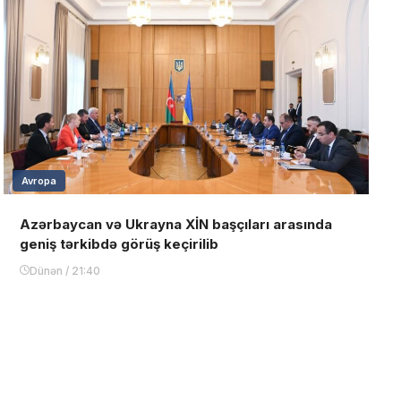
Avropa
Azərbaycan və Ukrayna XİN başçıları arasında
geniş tərkibdə görüş keçirilib
Dünən / 21:40