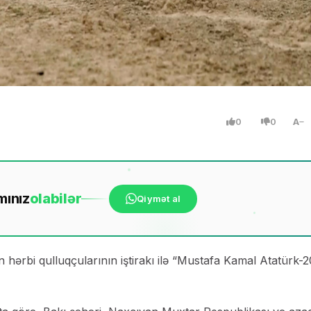
0
0
A
mınız
ola
bilər
Qiymət al
hərbi qulluqçularının iştirakı ilə “Mustafa Kamal Atatürk-