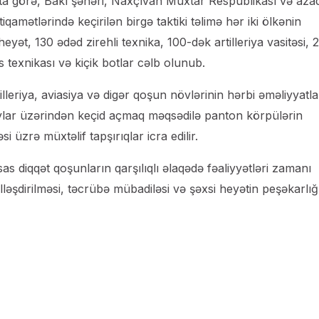
ta görə, Bakı şəhəri, Naxçıvan Muxtar Respublikası və aza
qamətlərində keçirilən birgə taktiki təlimə hər iki ölkənin
t, 130 ədəd zirehli texnika, 100-dək artilleriya vasitəsi, 
s texnikası və kiçik botlar cəlb olunub.
lleriya, aviasiya və digər qoşun növlərinin hərbi əməliyyatl
i, çaylar üzərindən keçid açmaq məqsədilə panton körpülərin
i üzrə müxtəlif tapşırıqlar icra edilir.
as diqqət qoşunların qarşılıqlı əlaqədə fəaliyyətləri zamanı
ləşdirilməsi, təcrübə mübadiləsi və şəxsi heyətin peşəkarlığ