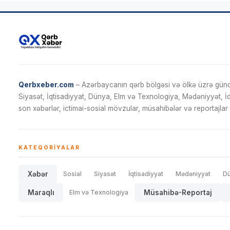
Qerbxeber.com
– Azərbaycanın qərb bölgəsi və ölkə üzrə gündə
Siyasət, İqtisadiyyat, Dünya, Elm və Texnologiya, Mədəniyyət, 
son xəbərlər, ictimai-sosial mövzular, müsahibələr və reportajlar 
KATEQORIYALAR
Xəbər
Sosial
Siyasət
İqtisadiyyat
Mədəniyyət
D
Maraqlı
Elm və Texnologiya
Müsahibə-Reportaj