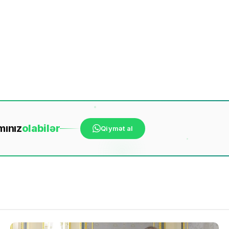
mınız
ola
bilər
Qiymət al