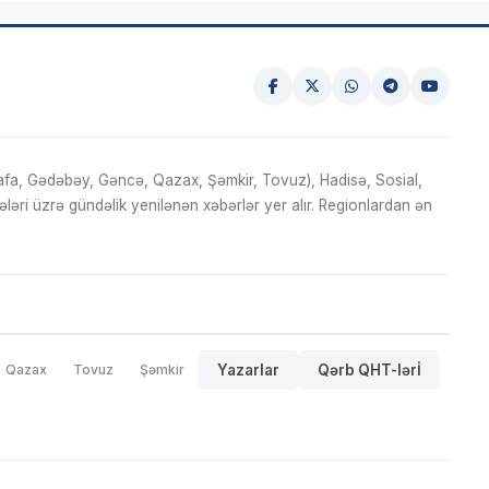
fa, Gədəbəy, Gəncə, Qazax, Şəmkir, Tovuz), Hadisə, Sosial,
ri üzrə gündəlik yenilənən xəbərlər yer alır. Regionlardan ən
Qazax
Tovuz
Şəmkir
Yazarlar
Qərb QHT-lərİ