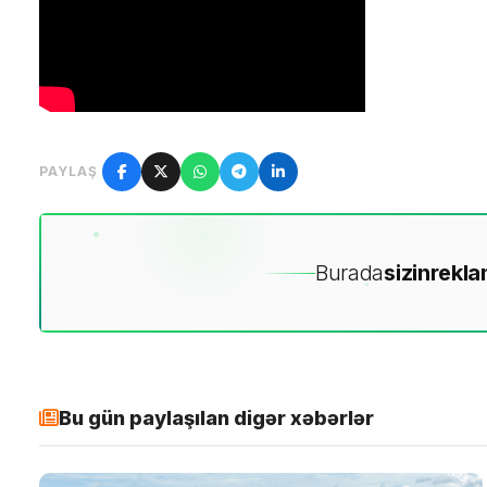
PAYLAŞ
Burada
sizin
rekla
Bu gün paylaşılan digər xəbərlər