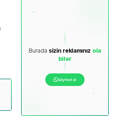
q
Burada
sizin
reklamınız
ola
bilər
Qiymət al