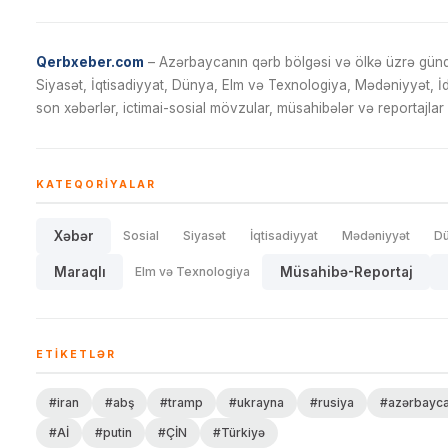
Qerbxeber.com
– Azərbaycanın qərb bölgəsi və ölkə üzrə gündə
Siyasət, İqtisadiyyat, Dünya, Elm və Texnologiya, Mədəniyyət, 
son xəbərlər, ictimai-sosial mövzular, müsahibələr və reportajlar 
KATEQORIYALAR
Xəbər
Sosial
Siyasət
İqtisadiyyat
Mədəniyyət
D
Maraqlı
Elm və Texnologiya
Müsahibə-Reportaj
ETIKETLƏR
#iran
#abş
#tramp
#ukrayna
#rusiya
#azərbayc
#Aİ
#putin
#ÇİN
#Türkiyə