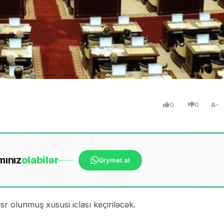
0
0
A
mınız
ola
bilər
Qiymət al
sr olunmuş xüsusi iclası keçiriləcək.