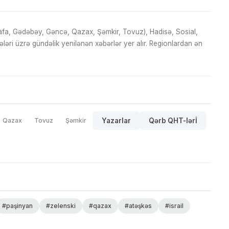
fa, Gədəbəy, Gəncə, Qazax, Şəmkir, Tovuz), Hadisə, Sosial,
ri üzrə gündəlik yenilənən xəbərlər yer alır. Regionlardan ən
Qazax
Tovuz
Şəmkir
Yazarlar
Qərb QHT-lərİ
#paşinyan
#zelenski
#qazax
#atəşkəs
#israil