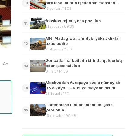
sıra təşkilatların işçilərinin maaşları
10
artırılıb – SİYAHI
13 yanvar / 11:03
Atəşkəs rejimi yenə pozulub
11
21 avqust / 09:39
MN: Madagiz ətrafındakı yüksəkliklər
azad edilib
12
2 oktyabr / 11:58
Gəncədə marketlərin birində quldurluq
A
edən şəxs tutulub
13
6 mart / 14:30
Moskvadan Avropaya əzələ nümayişi:
36 ölkəyə… – Rusiya meydan oxudu
14
28 fevral / 17:11
Tərtər atəşə tutulub, bir mülki şəxs
yaralanıb
15
19 oktyabr / 09:48