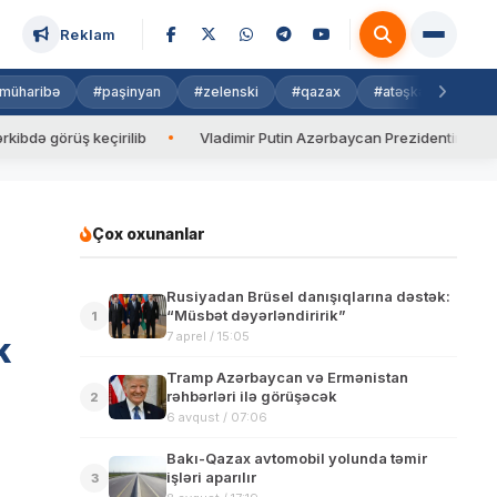
Reklam
müharibə
#paşinyan
#zelenski
#qazax
#atəşkəs
#isra
rüş keçirilib
Vladimir Putin Azərbaycan Prezidentinə zəng edib
Çox oxunanlar
Rusiyadan Brüsel danışıqlarına dəstək:
“Müsbət dəyərləndiririk”
1
7 aprel / 15:05
k
Tramp Azərbaycan və Ermənistan
rəhbərləri ilə görüşəcək
2
6 avqust / 07:06
Bakı-Qazax avtomobil yolunda təmir
işləri aparılır
3