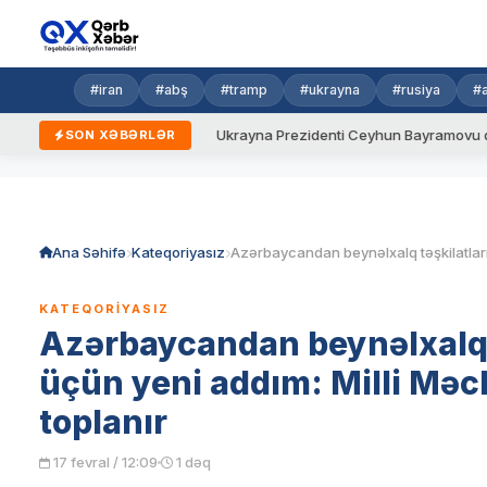
#iran
#abş
#tramp
#ukrayna
#rusiya
#
 yeni qaydalar
Ukrayna Prezidenti Ceyhun Bayramovu qəbul edi
SON XƏBƏRLƏR
Skip
to
content
Ana Səhifə
Kateqoriyasız
KATEQORIYASIZ
Azərbaycandan beynəlxalq t
üçün yeni addım: Milli Məcl
toplanır
17 fevral / 12:09
1 dəq