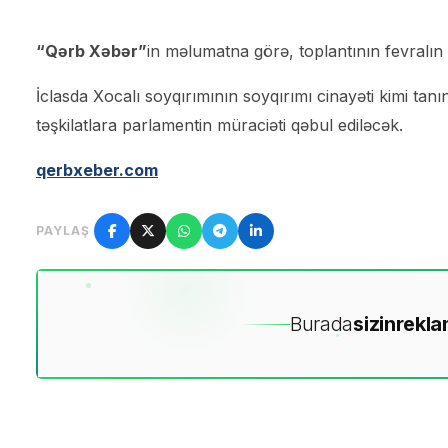
“Qərb Xəbər”
in məlumatna görə, toplantının fevralın 
İclasda Xocalı soyqırımının soyqırımı cinayəti kimi tanı
təşkilatlara parlamentin müraciəti qəbul ediləcək.
qerbxeber.com
PAYLAŞ
Burada
sizin
rekla