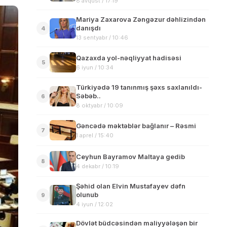
8 avqust / 17:19
Mariya Zaxarova Zəngəzur dəhlizindən
danışdı
4
13 sentyabr / 10:46
Qazaxda yol-nəqliyyat hadisəsi
5
6 iyun / 10:34
Türkiyədə 19 tanınmış şəxs saxlanıldı-
Səbəb..
6
8 oktyabr / 10:09
Gəncədə məktəblər bağlanır – Rəsmi
7
1 aprel / 15:40
Ceyhun Bayramov Maltaya gedib
8
4 dekabr / 10:19
Şəhid olan Elvin Mustafayev dəfn
olunub
9
4 iyun / 12:02
Dövlət büdcəsindən maliyyələşən bir