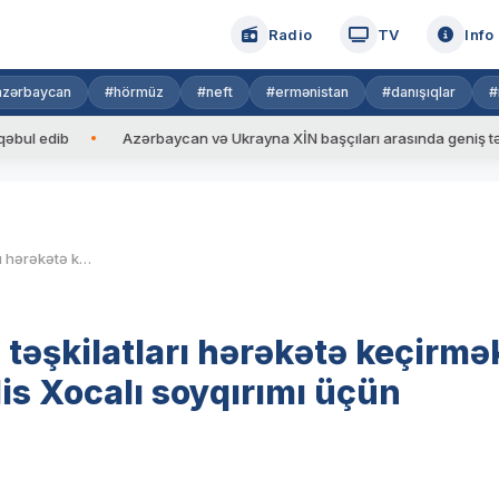
Radio
TV
Info
azərbaycan
#hörmüz
#neft
#ermənistan
#danışıqlar
#
b
Azərbaycan və Ukrayna XİN başçıları arasında geniş tərkibdə gö
Azərbaycandan beynəlxalq təşkilatları hərəkətə keçirmək üçün yeni addım: Milli Məclis Xocalı soyqırımı üçün toplanır
əşkilatları hərəkətə keçirmə
is Xocalı soyqırımı üçün