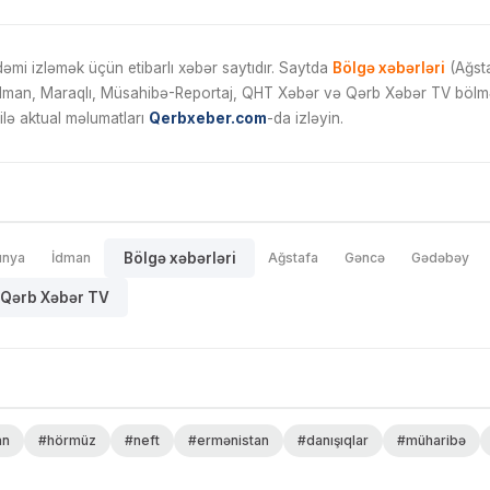
mi izləmək üçün etibarlı xəbər saytıdır. Saytda
Bölgə xəbərləri
(Ağsta
İdman, Maraqlı, Müsahibə-Reportaj, QHT Xəbər və Qərb Xəbər TV bölmələ
ilə aktual məlumatları
Qerbxeber.com
-da izləyin.
ünya
İdman
Bölgə xəbərləri
Ağstafa
Gəncə
Gədəbəy
Qərb Xəbər TV
an
#hörmüz
#neft
#ermənistan
#danışıqlar
#müharibə