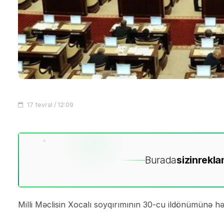
17 fevral / 12:09
Burada
sizin
rekla
Milli Məclisin Xocalı soyqırımının 30-cu ildönümünə hə