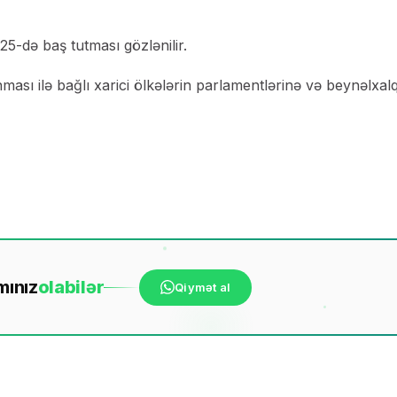
25-də baş tutması gözlənilir.
nması ilə bağlı xarici ölkələrin parlamentlərinə və beynəlxal
mınız
ola
bilər
Qiymət al