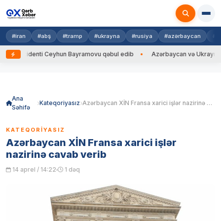
#iran
#abş
#tramp
#ukrayna
#rusiya
#azərbaycan
#h
zidenti Ceyhun Bayramovu qəbul edib
Azərbaycan və Ukrayna XİN başçı
Skip
to
content
Ana
Kateqoriyasız
Azərbaycan XİN Fransa xarici işlər nazirinə cavab verib
Səhifə
KATEQORIYASIZ
Azərbaycan XİN Fransa xarici işlər
nazirinə cavab verib
14 aprel / 14:22
1 dəq