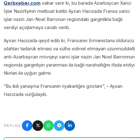
Qerbxeber.com
xəbər verir ki, bu barədə Azərbaycan Xarici
İşlər Nazirliyinin mətbuat katibi Ayxan Hacızadə Fransa xarici
işlər naziri Jan-Noel Barronun regiondakı gərginliklə bağlı
verdiyi açıqlamaya cavab verib.
Ayxan Hacızadə qeyd edib ki, Fransanın Ermənistana öldürücü
silahları tədarük etməsi və sülhə xidmət etməyən uzunmüddətli
anti-Azərbaycan mövqeyi xarici işlər naziri Jan Noel Barronnun
regionda gərginliyin yaranması ilə bağlı narahatlığını ifadə etdiyi
fikirləri ilə uyğun gəlmir.
“Bu ikili yanaşma Fransanın riyakarlığını göstərir”, – Ayxan
Hacızadə vurğulayıb.
PAYLAŞ