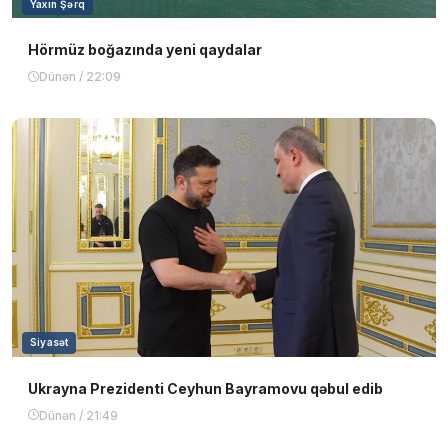
Yaxın Şərq
Hörmüz boğazında yeni qaydalar
Dünən / 22:09
Siyasət
Ukrayna Prezidenti Ceyhun Bayramovu qəbul edib
Dünən / 21:49