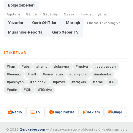
Bölgə xəbərləri
Ağstafa
Gəncə
Gədəbəy
Qazax
Tovuz
Şəmkir
Yazarlar
Qərb QHT-lərİ
Maraqlı
Elm və Texnologiya
Müsahibə-Reportaj
Qərb Xəbər TV
ETIKETLƏR
#iran
#abş
#tramp
#ukrayna
#rusiya
#azərbaycan
#hörmüz
#neft
#ermənistan
#danışıqlar
#müharibə
#paşinyan
#zelenski
#qazax
#atəşkəs
#israil
#Aİ
#putin
#ÇİN
#Türkiyə
Radio
TV
Haqqımızda
Reklam
Əlaqə
© 2026
Qerbxeber.com
— Azərbaycanın qərb bölgəsi və ölkə gündəmi üzrə