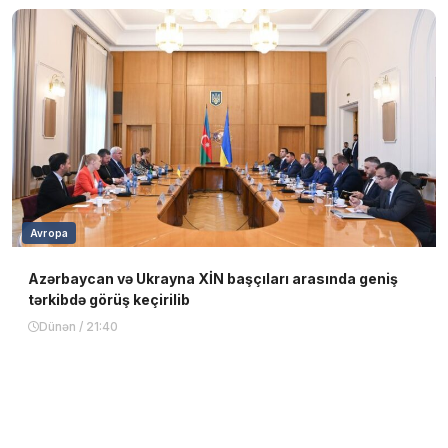
Avropa
Azərbaycan və Ukrayna XİN başçıları arasında geniş
tərkibdə görüş keçirilib
Dünən / 21:40