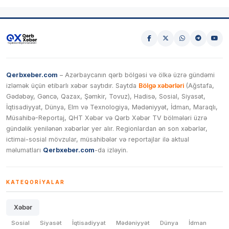
Qerbxeber.com
– Azərbaycanın qərb bölgəsi və ölkə üzrə gündəmi
izləmək üçün etibarlı xəbər saytıdır. Saytda
Bölgə xəbərləri
(Ağstafa,
Gədəbəy, Gəncə, Qazax, Şəmkir, Tovuz), Hadisə, Sosial, Siyasət,
İqtisadiyyat, Dünya, Elm və Texnologiya, Mədəniyyət, İdman, Maraqlı,
Müsahibə-Reportaj, QHT Xəbər və Qərb Xəbər TV bölmələri üzrə
gündəlik yenilənən xəbərlər yer alır. Regionlardan ən son xəbərlər,
ictimai-sosial mövzular, müsahibələr və reportajlar ilə aktual
məlumatları
Qerbxeber.com
-da izləyin.
KATEQORIYALAR
Xəbər
Sosial
Siyasət
İqtisadiyyat
Mədəniyyət
Dünya
İdman