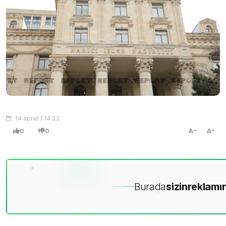
14 aprel / 14:22
0
0
A
A
Burada
sizin
reklamın