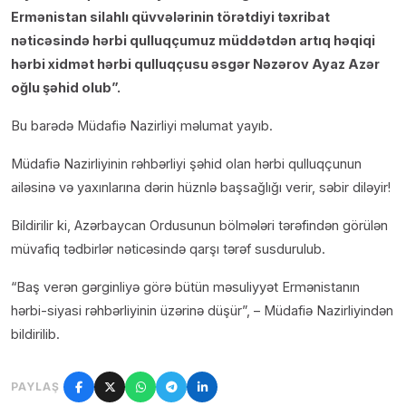
Ermənistan silahlı qüvvələrinin törətdiyi təxribat
nəticəsində hərbi qulluqçumuz müddətdən artıq həqiqi
hərbi xidmət hərbi qulluqçusu əsgər Nəzərov Ayaz Azər
oğlu şəhid olub”.
Bu barədə Müdafiə Nazirliyi məlumat yayıb.
Müdafiə Nazirliyinin rəhbərliyi şəhid olan hərbi qulluqçunun
ailəsinə və yaxınlarına dərin hüznlə başsağlığı verir, səbir diləyir!
Bildirilir ki, Azərbaycan Ordusunun bölmələri tərəfindən görülən
müvafiq tədbirlər nəticəsində qarşı tərəf susdurulub.
“Baş verən gərginliyə görə bütün məsuliyyət Ermənistanın
hərbi-siyasi rəhbərliyinin üzərinə düşür”, – Müdafiə Nazirliyindən
bildirilib.
PAYLAŞ