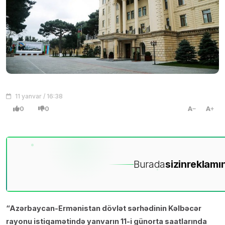
11 yanvar / 16:38
0
0
A
A
Burada
sizin
reklamın
“Azərbaycan-Ermənistan dövlət sərhədinin Kəlbəcər
rayonu istiqamətində yanvarın 11-i günorta saatlarında