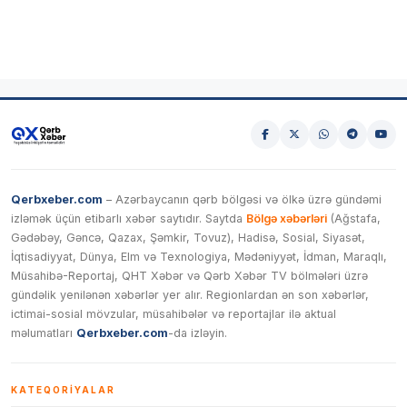
Qerbxeber.com
– Azərbaycanın qərb bölgəsi və ölkə üzrə gündəmi
izləmək üçün etibarlı xəbər saytıdır. Saytda
Bölgə xəbərləri
(Ağstafa,
Gədəbəy, Gəncə, Qazax, Şəmkir, Tovuz), Hadisə, Sosial, Siyasət,
İqtisadiyyat, Dünya, Elm və Texnologiya, Mədəniyyət, İdman, Maraqlı,
Müsahibə-Reportaj, QHT Xəbər və Qərb Xəbər TV bölmələri üzrə
gündəlik yenilənən xəbərlər yer alır. Regionlardan ən son xəbərlər,
ictimai-sosial mövzular, müsahibələr və reportajlar ilə aktual
məlumatları
Qerbxeber.com
-da izləyin.
KATEQORIYALAR