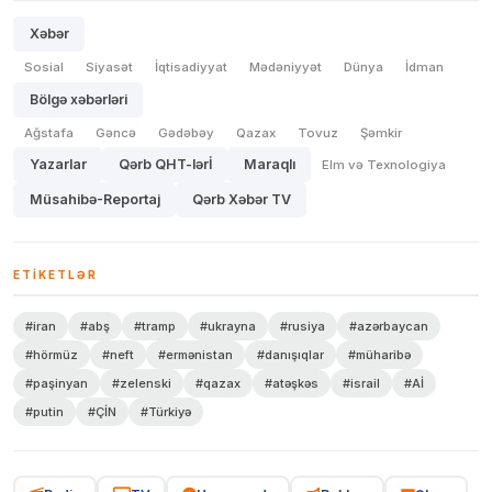
Xəbər
Sosial
Siyasət
İqtisadiyyat
Mədəniyyət
Dünya
İdman
Bölgə xəbərləri
Ağstafa
Gəncə
Gədəbəy
Qazax
Tovuz
Şəmkir
Yazarlar
Qərb QHT-lərİ
Maraqlı
Elm və Texnologiya
Müsahibə-Reportaj
Qərb Xəbər TV
ETIKETLƏR
#iran
#abş
#tramp
#ukrayna
#rusiya
#azərbaycan
#hörmüz
#neft
#ermənistan
#danışıqlar
#müharibə
#paşinyan
#zelenski
#qazax
#atəşkəs
#israil
#Aİ
#putin
#ÇİN
#Türkiyə