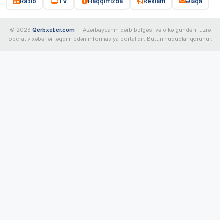
Radio
TV
Haqqımızda
Reklam
Əlaqə
© 2026
Qerbxeber.com
— Azərbaycanın qərb bölgəsi və ölkə gündəmi üzrə
operativ xəbərlər təqdim edən informasiya portalıdır. Bütün hüquqlar qorunur.