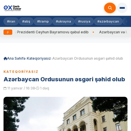
#iran
#abş
#tramp
#ukrayna
#rusiya
#azərbaycan
#h
ayna Prezidenti Ceyhun Bayramovu qəbul edib
Azərbaycan və Ukrayna 
Skip
to
content
Ana Səhifə
Kateqoriyasız
Azərbaycan Ordusunun əsgəri şəhid olub
KATEQORIYASIZ
Azərbaycan Ordusunun əsgəri şəhid olub
11 yanvar / 16:38
1 dəq