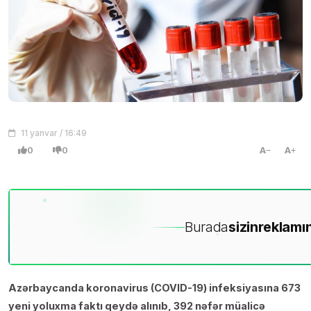
11 yanvar / 16:49
0
0
A
A
Burada
sizin
reklamın
Azərbaycanda koronavirus (COVID-19) infeksiyasına 673
yeni yoluxma faktı qeydə alınıb, 392 nəfər müalicə