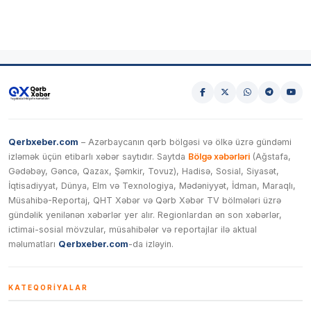
Qerbxeber.com
– Azərbaycanın qərb bölgəsi və ölkə üzrə gündəmi
izləmək üçün etibarlı xəbər saytıdır. Saytda
Bölgə xəbərləri
(Ağstafa,
Gədəbəy, Gəncə, Qazax, Şəmkir, Tovuz), Hadisə, Sosial, Siyasət,
İqtisadiyyat, Dünya, Elm və Texnologiya, Mədəniyyət, İdman, Maraqlı,
Müsahibə-Reportaj, QHT Xəbər və Qərb Xəbər TV bölmələri üzrə
gündəlik yenilənən xəbərlər yer alır. Regionlardan ən son xəbərlər,
ictimai-sosial mövzular, müsahibələr və reportajlar ilə aktual
məlumatları
Qerbxeber.com
-da izləyin.
KATEQORIYALAR