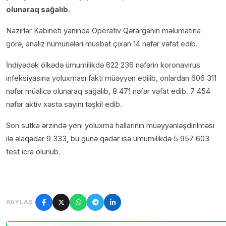
olunaraq sağalıb.
Nazirlər Kabineti yanında Operativ Qərargahın məlumatına
görə, analiz nümunələri müsbət çıxan 14 nəfər vəfat edib.
İndiyədək ölkədə ümumilikdə 622 236 nəfərin koronavirus
infeksiyasına yoluxması faktı müəyyən edilib, onlardan 606 311
nəfər müalicə olunaraq sağalıb, 8 471 nəfər vəfat edib. 7 454
nəfər aktiv xəstə sayını təşkil edib.
Son sutka ərzində yeni yoluxma hallarının müəyyənləşdirilməsi
ilə əlaqədar 9 333, bu günə qədər isə ümumilikdə 5 957 603
test icra olunub.
PAYLAŞ