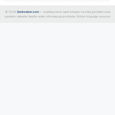
© 2026
Qerbxeber.com
— Azərbaycanın qərb bölgəsi və ölkə gündəmi üzrə
operativ xəbərlər təqdim edən informasiya portalıdır. Bütün hüquqlar qorunur.