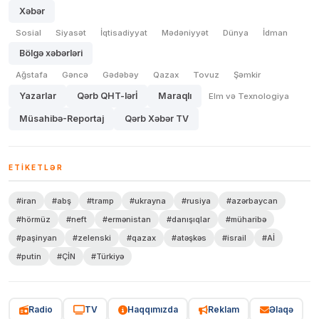
Xəbər
Sosial
Siyasət
İqtisadiyyat
Mədəniyyət
Dünya
İdman
Bölgə xəbərləri
Ağstafa
Gəncə
Gədəbəy
Qazax
Tovuz
Şəmkir
Yazarlar
Qərb QHT-lərİ
Maraqlı
Elm və Texnologiya
Müsahibə-Reportaj
Qərb Xəbər TV
ETIKETLƏR
#iran
#abş
#tramp
#ukrayna
#rusiya
#azərbaycan
#hörmüz
#neft
#ermənistan
#danışıqlar
#müharibə
#paşinyan
#zelenski
#qazax
#atəşkəs
#israil
#Aİ
#putin
#ÇİN
#Türkiyə
Radio
TV
Haqqımızda
Reklam
Əlaqə