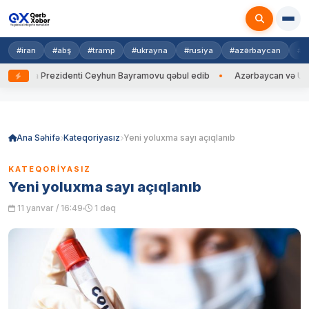
#iran
#abş
#tramp
#ukrayna
#rusiya
#azərbaycan
#h
ayna Prezidenti Ceyhun Bayramovu qəbul edib
Azərbaycan və Ukrayna 
Skip
to
content
Ana Səhifə
Kateqoriyasız
Yeni yoluxma sayı açıqlanıb
KATEQORIYASIZ
Yeni yoluxma sayı açıqlanıb
11 yanvar / 16:49
1 dəq