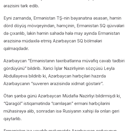
ərazisini tərk edib.
Eyni zamanda, Ermənistan TŞ-nin bəyanatına əsasən, həmin
dörd döyüş mövqeyindən, həmçinin, Ermənistan SQ qüvvələri
də çıxarılıb, lakin həmin sahədə hələ may ayında Ermənistan
ərazisinə müdaxilə etmiş Azərbaycan SQ bölmələri
qalmaqdadır.
Azərbaycan “Ermənistanın təxribatlarına müvafiq cavab tədbiri
gördüyünü” bildirib. Xarici İşlər Nazirliyinin sözçüsü Leyla
Abdullayeva bildirib ki, Azərbaycan hərbçiləri hazırda
Azərbaycanın “suveren ərazisində xidmət göstərir”.
Ötən şənbə günü Azərbaycan Müdafiə Nazirliyi bildirmişdi ki,
“Qaragöl” istiqamətində “cəmləşən” erməni hərbçilərini
mühasirəyə alıb, sonradan isə Rusiyanın xahişi ilə onları geri
qaytarlıb.
Ermənistan isə yaydığı məlumatda Azərbaycan ordusunun