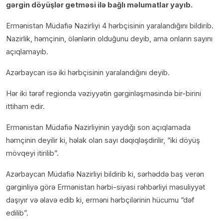
gərgin döyüşlər getməsi ilə bağlı məlumatlar yayıb.
Ermənistan Müdafiə Nazirliyi 4 hərbçisinin yaralandığını bildirib.
Nazirlik, həmçinin, ölənlərin olduğunu deyib, ama onların sayını
açıqlamayıb.
Azərbaycan isə iki hərbçisinin yaralandığını deyib.
Hər iki tərəf regionda vəziyyətin gərginləşməsində bir-birini
ittiham edir.
Ermənistan Müdafiə Nazirliyinin yaydığı son açıqlamada
həmçinin deyilir ki, həlak olan sayı dəqiqləşdirilir, “iki döyüş
mövqeyi itirilib”.
Azərbaycan Müdafiə Nazirliyi bildirib ki, sərhəddə baş verən
gərginliyə görə Ermənistan hərbi-siyasi rəhbərliyi məsuliyyət
daşıyır və əlavə edib ki, erməni hərbçilərinin hücumu “dəf
edilib”.