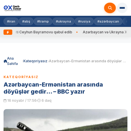
#iran
#abş
#tramp
#ukrayna
#rusiya
#azərbaycan
#h
ti Ceyhun Bayramovu qəbul edib
Azərbaycan və Ukrayna XİN başçıları a
Skip
to
content
Ana
Kateqoriyasız
Azərbaycan-Ermənistan arasında döyüşlər gedir… – BBC yazır
Səhifə
KATEQORIYASIZ
Azərbaycan-Ermənistan arasında
döyüşlər gedir… – BBC yazır
16 noyabr / 17:56
6 dəq