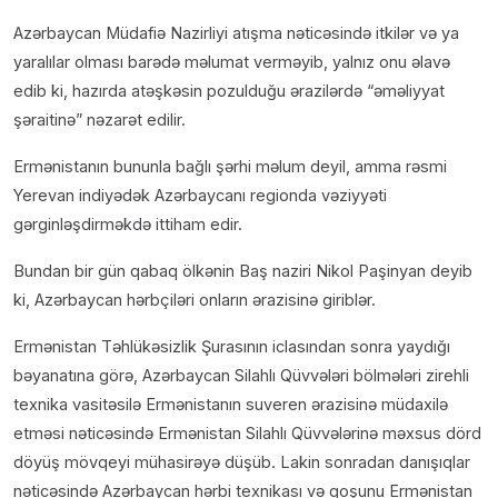
Azərbaycan Müdafiə Nazirliyi atışma nəticəsində itkilər və ya
yaralılar olması barədə məlumat verməyib, yalnız onu əlavə
edib ki, hazırda atəşkəsin pozulduğu ərazilərdə “əməliyyat
şəraitinə” nəzarət edilir.
Ermənistanın bununla bağlı şərhi məlum deyil, amma rəsmi
Yerevan indiyədək Azərbaycanı regionda vəziyyəti
gərginləşdirməkdə ittiham edir.
Bundan bir gün qabaq ölkənin Baş naziri Nikol Paşinyan deyib
ki, Azərbaycan hərbçiləri onların ərazisinə giriblər.
Ermənistan Təhlükəsizlik Şurasının iclasından sonra yaydığı
bəyanatına görə, Azərbaycan Silahlı Qüvvələri bölmələri zirehli
texnika vasitəsilə Ermənistanın suveren ərazisinə müdaxilə
etməsi nəticəsində Ermənistan Silahlı Qüvvələrinə məxsus dörd
döyüş mövqeyi mühasirəyə düşüb. Lakin sonradan danışıqlar
nəticəsində Azərbaycan hərbi texnikası və qoşunu Ermənistan