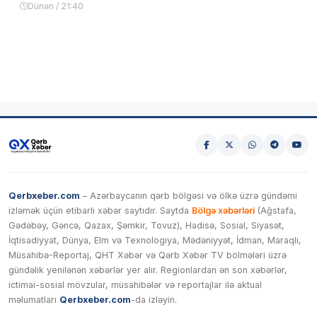
Dünən / 21:40
Qerbxeber.com
– Azərbaycanın qərb bölgəsi və ölkə üzrə gündəmi
izləmək üçün etibarlı xəbər saytıdır. Saytda
Bölgə xəbərləri
(Ağstafa,
Gədəbəy, Gəncə, Qazax, Şəmkir, Tovuz), Hadisə, Sosial, Siyasət,
İqtisadiyyat, Dünya, Elm və Texnologiya, Mədəniyyət, İdman, Maraqlı,
Müsahibə-Reportaj, QHT Xəbər və Qərb Xəbər TV bölmələri üzrə
gündəlik yenilənən xəbərlər yer alır. Regionlardan ən son xəbərlər,
ictimai-sosial mövzular, müsahibələr və reportajlar ilə aktual
məlumatları
Qerbxeber.com
-da izləyin.