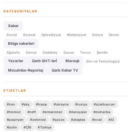
KATEQORIYALAR
Xəbər
Sosial
Siyasət
İqtisadiyyat
Mədəniyyət
Dünya
İdman
Bölgə xəbərləri
Ağstafa
Gəncə
Gədəbəy
Qazax
Tovuz
Şəmkir
Yazarlar
Qərb QHT-lərİ
Maraqlı
Elm və Texnologiya
Müsahibə-Reportaj
Qərb Xəbər TV
ETIKETLƏR
#iran
#abş
#tramp
#ukrayna
#rusiya
#azərbaycan
#hörmüz
#neft
#ermənistan
#danışıqlar
#müharibə
#paşinyan
#zelenski
#qazax
#atəşkəs
#israil
#Aİ
#putin
#ÇİN
#Türkiyə