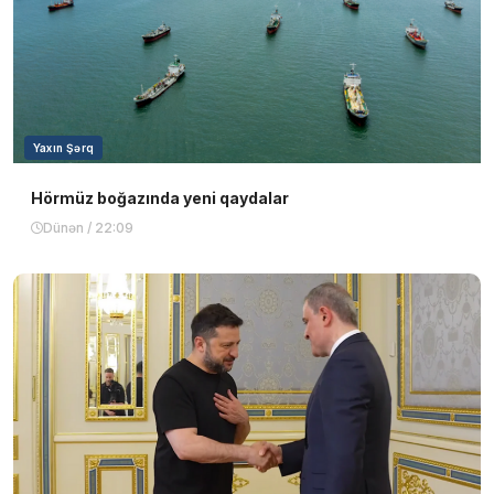
Yaxın Şərq
Hörmüz boğazında yeni qaydalar
Dünən / 22:09