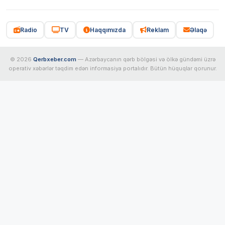
Radio
TV
Haqqımızda
Reklam
Əlaqə
© 2026
Qerbxeber.com
— Azərbaycanın qərb bölgəsi və ölkə gündəmi üzrə
operativ xəbərlər təqdim edən informasiya portalıdır. Bütün hüquqlar qorunur.