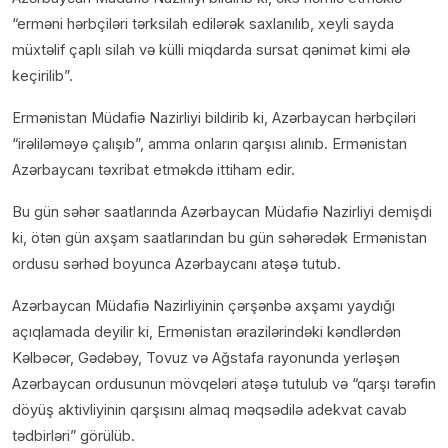
“erməni hərbçiləri tərksilah edilərək saxlanılıb, xeyli sayda
müxtəlif çaplı silah və külli miqdarda sursat qənimət kimi ələ
keçirilib”.
Ermənistan Müdafiə Nazirliyi bildirib ki, Azərbaycan hərbçiləri
“irəliləməyə çalışıb”, amma onların qarşısı alınıb. Ermənistan
Azərbaycanı təxribat etməkdə ittiham edir.
Bu gün səhər saatlarında Azərbaycan Müdafiə Nazirliyi demişdi
ki, ötən gün axşam saatlarından bu gün səhərədək Ermənistan
ordusu sərhəd boyunca Azərbaycanı atəşə tutub.
Azərbaycan Müdafiə Nazirliyinin çərşənbə axşamı yaydığı
açıqlamada deyilir ki, Ermənistan ərazilərindəki kəndlərdən
Kəlbəcər, Gədəbəy, Tovuz və Ağstafa rayonunda yerləşən
Azərbaycan ordusunun mövqeləri atəşə tutulub və “qarşı tərəfin
döyüş aktivliyinin qarşısını almaq məqsədilə adekvat cavab
tədbirləri” görülüb.