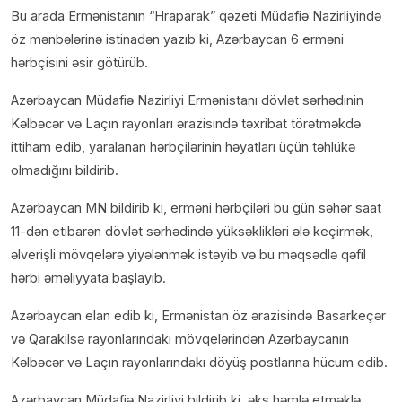
Bu arada Ermənistanın “Hraparak” qəzeti Müdafiə Nazirliyində
öz mənbələrinə istinadən yazıb ki, Azərbaycan 6 erməni
hərbçisini əsir götürüb.
Azərbaycan Müdafiə Nazirliyi Ermənistanı dövlət sərhədinin
Kəlbəcər və Laçın rayonları ərazisində təxribat törətməkdə
ittiham edib, yaralanan hərbçilərinin həyatları üçün təhlükə
olmadığını bildirib.
Azərbaycan MN bildirib ki, erməni hərbçiləri bu gün səhər saat
11-dən etibarən dövlət sərhədində yüksəklikləri ələ keçirmək,
əlverişli mövqelərə yiyələnmək istəyib və bu məqsədlə qəfil
hərbi əməliyyata başlayıb.
Azərbaycan elan edib ki, Ermənistan öz ərazisində Basarkeçər
və Qarakilsə rayonlarındakı mövqelərindən Azərbaycanın
Kəlbəcər və Laçın rayonlarındakı döyüş postlarına hücum edib.
Azərbaycan Müdafiə Nazirliyi bildirib ki, əks həmlə etməklə