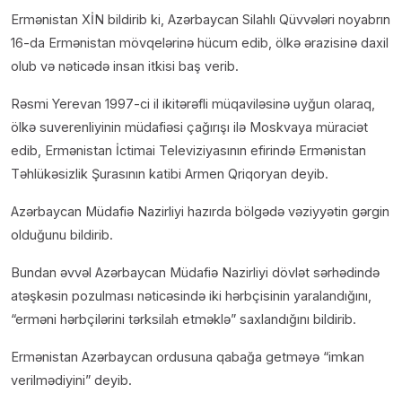
Ermənistan XİN bildirib ki, Azərbaycan Silahlı Qüvvələri noyabrın
16-da Ermənistan mövqelərinə hücum edib, ölkə ərazisinə daxil
olub və nəticədə insan itkisi baş verib.
Rəsmi Yerevan 1997-ci il ikitərəfli müqaviləsinə uyğun olaraq,
ölkə suverenliyinin müdafiəsi çağırışı ilə Moskvaya müraciət
edib, Ermənistan İctimai Televiziyasının efirində Ermənistan
Təhlükəsizlik Şurasının katibi Armen Qriqoryan deyib.
Azərbaycan Müdafiə Nazirliyi hazırda bölgədə vəziyyətin gərgin
olduğunu bildirib.
Bundan əvvəl Azərbaycan Müdafiə Nazirliyi dövlət sərhədində
atəşkəsin pozulması nəticəsində iki hərbçisinin yaralandığını,
“erməni hərbçilərini tərksilah etməklə” saxlandığını bildirib.
Ermənistan Azərbaycan ordusuna qabağa getməyə “imkan
verilmədiyini” deyib.