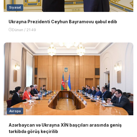
Siyasət
Ukrayna Prezidenti Ceyhun Bayramovu qəbul edib
Dünən / 21:49
Avropa
Azərbaycan və Ukrayna XİN başçıları arasında geniş
tərkibdə görüş keçirilib