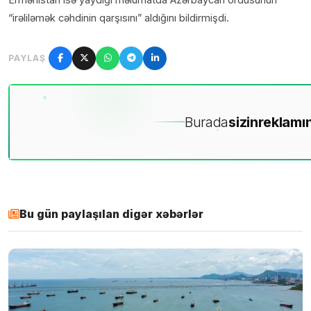
“irəliləmək cəhdinin qarşısını” aldığını bildirmişdi.
PAYLAŞ
Burada
sizin
reklamın
Bu gün paylaşılan digər xəbərlər