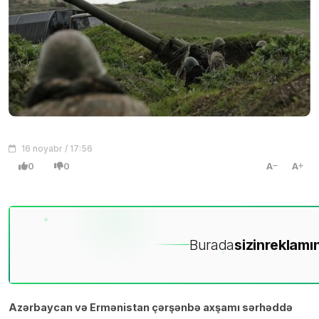
16 noyabr / 17:56
0
0
A
A
Burada
sizin
reklamın
Azərbaycan və Ermənistan çərşənbə axşamı sərhəddə