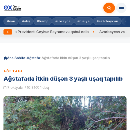
#iran
#abş
#tramp
#ukrayna
#rusiya
#azərbaycan
#h
yna Prezidenti Ceyhun Bayramovu qəbul edib
Azərbaycan və Ukrayna X
Skip
to
content
Ana Səhifə
Ağstafa
Ağstafada itkin düşən 3 yaşlı uşaq tapılıb
AĞSTAFA
Ağstafada itkin düşən 3 yaşlı uşaq tapılıb
7 oktyabr / 10:31
1 dəq