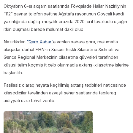
Oktyabrın 6-sı axşam saatlarında Fövqəladə Hallar Nazirliyinin
“112” qaynar telefon xəttinə Ağstafa rayonunun Göycəli kəndi
yaxınlığında dağlıq-meşəlik ərazidə 2020-ci il təvəllüdlü uşağın
itkin düşməsi barədə məlumat daxil olub.
Nazirlikdən
“Qərb Xəbər”
ə verilən xəbərə görə, məlumatla
əlaqədar dərhal FHN-in Xüsusi Riskli Xilasetmə Xidməti və
Gəncə Regional Mərkəzinin xilasetmə qüvvələri tərəfindən
xüsusi təlim keçmiş it cəlb olunmaqla axtarış-xilasetmə işlərinə
başlanılıb.
Fasiləsiz olaraq həyata keçirilmiş axtarış tədbirləri nəticəsində
xilasedicilər tərəfindən azyaşlı səhər saatlarında tapılaraq
aidiyyəti üzrə təhvil verilib.