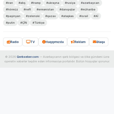
#iran
#abş
#tramp
#ukrayna
#rusiya
#azərbaycan
#hörmüz
#neft
#ermənistan
#danışıqlar
#müharibə
#paşinyan
#zelenski
#qazax
#atəşkəs
#israil
#Aİ
#putin
#ÇİN
#Türkiyə
Radio
TV
Haqqımızda
Reklam
Əlaqə
© 2026
Qerbxeber.com
— Azərbaycanın qərb bölgəsi və ölkə gündəmi üzrə
operativ xəbərlər təqdim edən informasiya portalıdır. Bütün hüquqlar qorunur.