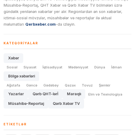
Müsahibə-Reportaj, QHT Xəbər və Qərb Xəbər TV bölmələri üzrə
gündəlik yenilənən xəbərlər yer alır. Regionlardan ən son xəbərlər,
ictimai-sosial mövzular, müsahibələr və reportajlar ilə aktual
məlumatları
Qerbxeber.com
-da izləyin.
KATEQORIYALAR
Xəbər
Sosial
Siyasət
İqtisadiyyat
Mədəniyyət
Dünya
İdman
Bölgə xəbərləri
Ağstafa
Gəncə
Gədəbəy
Qazax
Tovuz
Şəmkir
Yazarlar
Qərb QHT-lərİ
Maraqlı
Elm və Texnologiya
Müsahibə-Reportaj
Qərb Xəbər TV
ETIKETLƏR