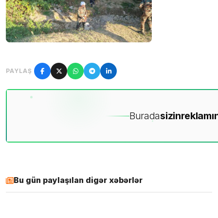
PAYLAŞ
Burada
sizin
reklamın
Bu gün paylaşılan digər xəbərlər