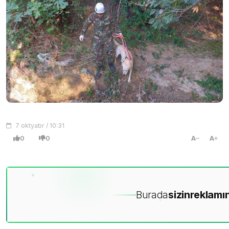
7 oktyabr / 10:31
0
0
A
A
Burada
sizin
reklamın