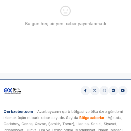
Bu gün heç bir yeni xəbər yayımlanmadı
Qerbxeber.com
– Azərbaycanın qərb bölgəsi və ölkə üzrə gündəmi
izləmək üçün etibarlı xəbər saytıdır. Saytda
Bölgə xəbərləri
(Ağstafa,
Gədəbəy, Gəncə, Qazax, Şəmkir, Tovuz), Hadisə, Sosial, Siyasət,
İqtisadiyyat, Dünya, Elm və Texnologiya, Mədəniyyət, İdman, Maraqlı,