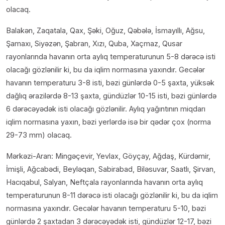
olacaq.
Balakən, Zaqatala, Qax, Şəki, Oğuz, Qəbələ, İsmayıllı, Ağsu,
Şamaxı, Siyəzən, Şabran, Xızı, Quba, Xaçmaz, Qusar
rayonlarında havanın orta aylıq temperaturunun 5-8 dərəcə isti
olacağı gözlənilir ki, bu da iqlim normasına yaxındır. Gecələr
havanın temperaturu 3-8 isti, bəzi günlərdə 0-5 şaxta, yüksək
dağlıq ərazilərdə 8-13 şaxta, gündüzlər 10-15 isti, bəzi günlərdə
6 dərəcəyədək isti olacağı gözlənilir. Aylıq yağıntının miqdarı
iqlim normasına yaxın, bəzi yerlərdə isə bir qədər çox (norma
29-73 mm) olacaq.
Mərkəzi-Aran: Mingəçevir, Yevlax, Göyçay, Ağdaş, Kürdəmir,
İmişli, Ağcabədi, Beyləqan, Sabirabad, Biləsuvar, Saatlı, Şirvan,
Hacıqabul, Salyan, Neftçala rayonlarında havanın orta aylıq
temperaturunun 8-11 dərəcə isti olacağı gözlənilir ki, bu da iqlim
normasına yaxındır. Gecələr havanın temperaturu 5-10, bəzi
günlərdə 2 şaxtadan 3 dərəcəyədək isti, gündüzlər 12-17, bəzi