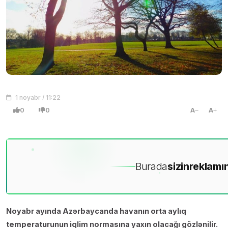
1 noyabr / 11:22
0
0
A
A
Burada
sizin
reklamın
Noyabr ayında Azərbaycanda havanın orta aylıq
temperaturunun iqlim normasına yaxın olacağı gözlənilir.