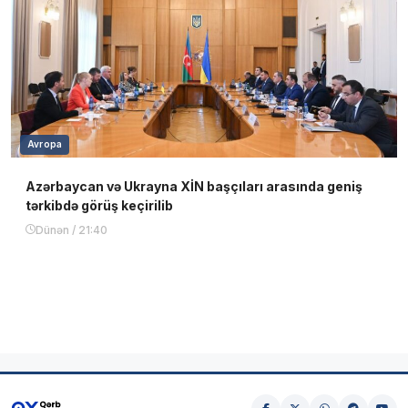
Avropa
Azərbaycan və Ukrayna XİN başçıları arasında geniş
tərkibdə görüş keçirilib
Dünən / 21:40