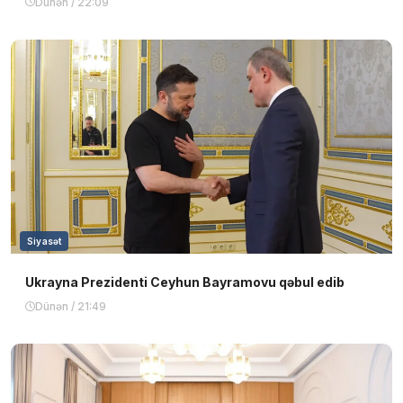
Dünən / 22:09
Siyasət
Ukrayna Prezidenti Ceyhun Bayramovu qəbul edib
Dünən / 21:49