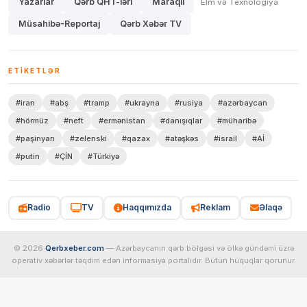
Yazarlar
Qərb QHT-lərİ
Maraqlı
Elm və Texnologiya
Müsahibə-Reportaj
Qərb Xəbər TV
ETIKETLƏR
#iran
#abş
#tramp
#ukrayna
#rusiya
#azərbaycan
#hörmüz
#neft
#ermənistan
#danışıqlar
#müharibə
#paşinyan
#zelenski
#qazax
#atəşkəs
#israil
#Aİ
#putin
#ÇİN
#Türkiyə
Radio
TV
Haqqımızda
Reklam
Əlaqə
© 2026
Qerbxeber.com
— Azərbaycanın qərb bölgəsi və ölkə gündəmi üzrə
operativ xəbərlər təqdim edən informasiya portalıdır. Bütün hüquqlar qorunur.