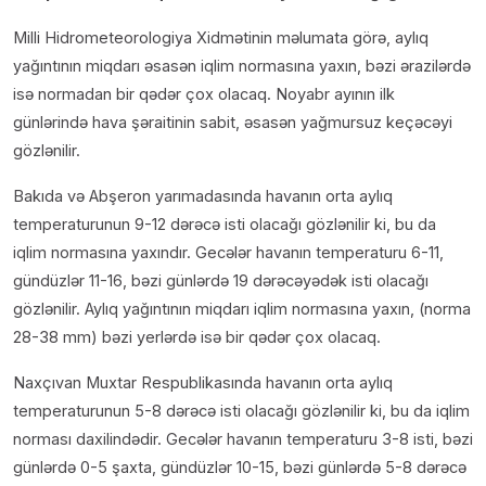
Milli Hidrometeorologiya Xidmətinin məlumata görə, aylıq
yağıntının miqdarı əsasən iqlim normasına yaxın, bəzi ərazilərdə
isə normadan bir qədər çox olacaq. Noyabr ayının ilk
günlərində hava şəraitinin sabit, əsasən yağmursuz keçəcəyi
gözlənilir.
Bakıda və Abşeron yarımadasında havanın orta aylıq
temperaturunun 9-12 dərəcə isti olacağı gözlənilir ki, bu da
iqlim normasına yaxındır. Gecələr havanın temperaturu 6-11,
gündüzlər 11-16, bəzi günlərdə 19 dərəcəyədək isti olacağı
gözlənilir. Aylıq yağıntının miqdarı iqlim normasına yaxın, (norma
28-38 mm) bəzi yerlərdə isə bir qədər çox olacaq.
Naxçıvan Muxtar Respublikasında havanın orta aylıq
temperaturunun 5-8 dərəcə isti olacağı gözlənilir ki, bu da iqlim
norması daxilindədir. Gecələr havanın temperaturu 3-8 isti, bəzi
günlərdə 0-5 şaxta, gündüzlər 10-15, bəzi günlərdə 5-8 dərəcə