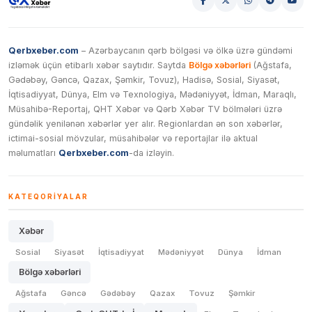
Qerbxeber.com
– Azərbaycanın qərb bölgəsi və ölkə üzrə gündəmi
izləmək üçün etibarlı xəbər saytıdır. Saytda
Bölgə xəbərləri
(Ağstafa,
Gədəbəy, Gəncə, Qazax, Şəmkir, Tovuz), Hadisə, Sosial, Siyasət,
İqtisadiyyat, Dünya, Elm və Texnologiya, Mədəniyyət, İdman, Maraqlı,
Müsahibə-Reportaj, QHT Xəbər və Qərb Xəbər TV bölmələri üzrə
gündəlik yenilənən xəbərlər yer alır. Regionlardan ən son xəbərlər,
ictimai-sosial mövzular, müsahibələr və reportajlar ilə aktual
məlumatları
Qerbxeber.com
-da izləyin.
KATEQORIYALAR
Xəbər
Sosial
Siyasət
İqtisadiyyat
Mədəniyyət
Dünya
İdman
Bölgə xəbərləri
Ağstafa
Gəncə
Gədəbəy
Qazax
Tovuz
Şəmkir