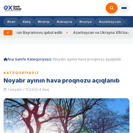
#iran
#abş
#tramp
#ukrayna
#rusiya
#azərbaycan
#h
eyhun Bayramovu qəbul edib
Azərbaycan və Ukrayna XİN başçıları arasın
Skip
to
content
Ana Səhifə
Kateqoriyasız
Noyabr ayının hava proqnozu açıqlanıb
KATEQORIYASIZ
Noyabr ayının hava proqnozu açıqlanıb
1 noyabr / 11:22
4 dəq