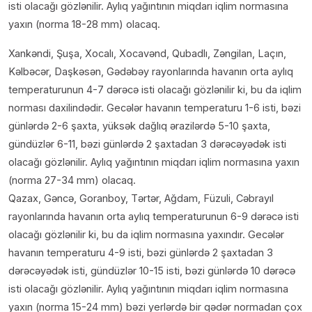
isti olacağı gözlənilir. Aylıq yağıntının miqdarı iqlim normasına
yaxın (norma 18-28 mm) olacaq.
Xankəndi, Şuşa, Xocalı, Xocavənd, Qubadlı, Zəngilan, Laçın,
Kəlbəcər, Daşkəsən, Gədəbəy rayonlarında havanın orta aylıq
temperaturunun 4-7 dərəcə isti olacağı gözlənilir ki, bu da iqlim
norması daxilindədir. Gecələr havanın temperaturu 1-6 isti, bəzi
günlərdə 2-6 şaxta, yüksək dağlıq ərazilərdə 5-10 şaxta,
gündüzlər 6-11, bəzi günlərdə 2 şaxtadan 3 dərəcəyədək isti
olacağı gözlənilir. Aylıq yağıntının miqdarı iqlim normasına yaxın
(norma 27-34 mm) olacaq.
Qazax, Gəncə, Goranboy, Tərtər, Ağdam, Füzuli, Cəbrayıl
rayonlarında havanın orta aylıq temperaturunun 6-9 dərəcə isti
olacağı gözlənilir ki, bu da iqlim normasına yaxındır. Gecələr
havanın temperaturu 4-9 isti, bəzi günlərdə 2 şaxtadan 3
dərəcəyədək isti, gündüzlər 10-15 isti, bəzi günlərdə 10 dərəcə
isti olacağı gözlənilir. Aylıq yağıntının miqdarı iqlim normasına
yaxın (norma 15-24 mm) bəzi yerlərdə bir qədər normadan çox