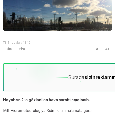
1 noyabr / 13:19
0
0
A
A
Burada
sizin
reklamın
Noyabrın 2-ə gözlənilən hava şəraiti açıqlanıb.
Milli Hidrometeorologiya Xidmətinin məlumata görə,