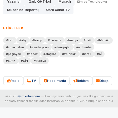
Yazarlar
Qərb QHT-lərİ
Maraqlı
Elm və Texnologiya
Müsahibə-Reportaj
Qərb Xəbər TV
ETIKETLƏR
#iran
#abş
#tramp
#ukrayna
#rusiya
#neft
#hörmüz
#ermənistan
#azərbaycan
#danışıqlar
#müharibə
#paşinyan
#qazax
#atəşkəs
#zelenski
#israil
#Aİ
#putin
#ÇİN
#Türkiyə
Radio
TV
Haqqımızda
Reklam
Əlaqə
© 2026
Qerbxeber.com
— Azərbaycanın qərb bölgəsi və ölkə gündəmi üzrə
operativ xəbərlər təqdim edən informasiya portalıdır. Bütün hüquqlar qorunur.