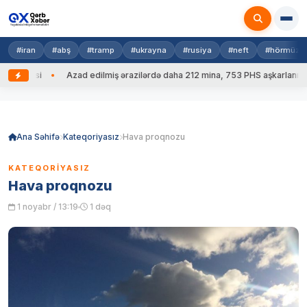
#iran
#abş
#tramp
#ukrayna
#rusiya
#neft
#hörmüz
ənnəsi
Azad edilmiş ərazilərdə daha 212 mina, 753 PHS aşkarlanıb
Skip
to
content
Ana Səhifə
Kateqoriyasız
Hava proqnozu
KATEQORIYASIZ
Hava proqnozu
1 noyabr / 13:19
1 dəq