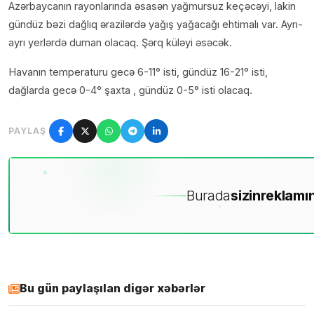
Azərbaycanın rayonlarında əsasən yağmursuz keçəcəyi, lakin
gündüz bəzi dağlıq ərazilərdə yağış yağacağı ehtimalı var. Ayrı-
ayrı yerlərdə duman olacaq. Şərq küləyi əsəcək.
Havanın temperaturu gecə 6-11° isti, gündüz 16-21° isti,
dağlarda gecə 0-4° şaxta , gündüz 0-5° isti olacaq.
PAYLAŞ
Burada
sizin
reklamın
Bu gün paylaşılan digər xəbərlər