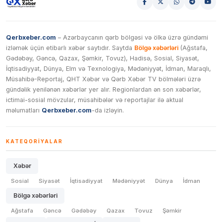
Qerbxeber.com
– Azərbaycanın qərb bölgəsi və ölkə üzrə gündəmi
izləmək üçün etibarlı xəbər saytıdır. Saytda
Bölgə xəbərləri
(Ağstafa,
Gədəbəy, Gəncə, Qazax, Şəmkir, Tovuz), Hadisə, Sosial, Siyasət,
İqtisadiyyat, Dünya, Elm və Texnologiya, Mədəniyyət, İdman, Maraqlı,
Müsahibə-Reportaj, QHT Xəbər və Qərb Xəbər TV bölmələri üzrə
gündəlik yenilənən xəbərlər yer alır. Regionlardan ən son xəbərlər,
ictimai-sosial mövzular, müsahibələr və reportajlar ilə aktual
məlumatları
Qerbxeber.com
-da izləyin.
KATEQORIYALAR
Xəbər
Sosial
Siyasət
İqtisadiyyat
Mədəniyyət
Dünya
İdman
Bölgə xəbərləri
Ağstafa
Gəncə
Gədəbəy
Qazax
Tovuz
Şəmkir