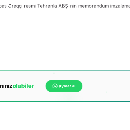
ri Abbas Əraqçi rəsmi Tehranla ABŞ-nin memorandum imzalam
mınız
ola
bilər
Qiymət al