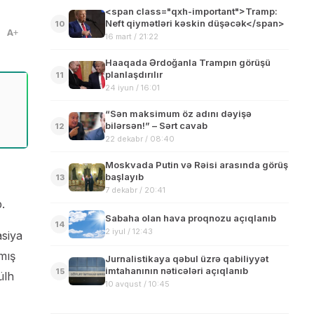
<span class="qxh-important">Tramp:
Neft qiymətləri kəskin düşəcək</span>
10
A
16 mart / 21:22
Haaqada Ərdoğanla Trampın görüşü
planlaşdırılır
11
24 iyun / 16:01
“Sən maksimum öz adını dəyişə
bilərsən!” – Sərt cavab
12
22 dekabr / 08:40
Moskvada Putin və Rəisi arasında görüş
başlayıb
13
7 dekabr / 20:41
.
Sabaha olan hava proqnozu açıqlanıb
14
2 iyul / 12:43
asiya
mış
Jurnalistikaya qəbul üzrə qabiliyyət
imtahanının nəticələri açıqlanıb
15
ülh
10 avqust / 10:45