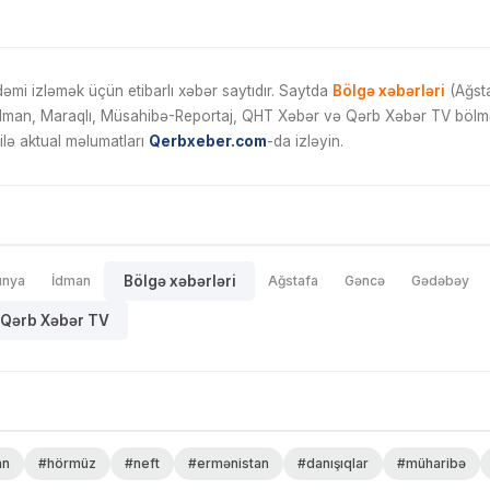
mi izləmək üçün etibarlı xəbər saytıdır. Saytda
Bölgə xəbərləri
(Ağsta
İdman, Maraqlı, Müsahibə-Reportaj, QHT Xəbər və Qərb Xəbər TV bölmələ
ilə aktual məlumatları
Qerbxeber.com
-da izləyin.
ünya
İdman
Bölgə xəbərləri
Ağstafa
Gəncə
Gədəbəy
Qərb Xəbər TV
an
#hörmüz
#neft
#ermənistan
#danışıqlar
#müharibə