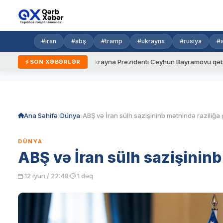
#iran
#abş
#tramp
#ukrayna
#rusiya
#
eni qaydalar
Ukrayna Prezidenti Ceyhun Bayramovu qəbul edib
SON XƏBƏRLƏR
Skip
to
content
Ana Səhifə
Dünya
ABŞ və İran sülh sazişininb mətnində raziliğa 
DÜNYA
ABŞ və İran sülh sazişininb
12 iyun / 22:48
1 dəq