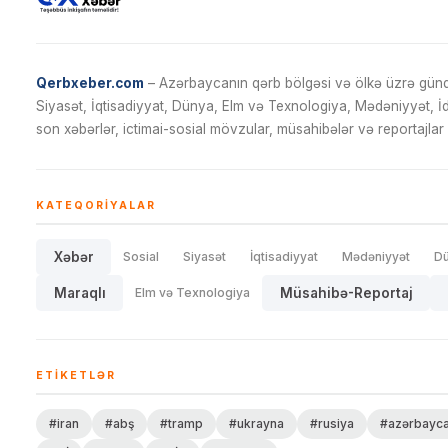
Qerbxeber.com
– Azərbaycanın qərb bölgəsi və ölkə üzrə gündə
Siyasət, İqtisadiyyat, Dünya, Elm və Texnologiya, Mədəniyyət, 
son xəbərlər, ictimai-sosial mövzular, müsahibələr və reportajlar 
KATEQORIYALAR
Xəbər
Sosial
Siyasət
İqtisadiyyat
Mədəniyyət
D
Maraqlı
Elm və Texnologiya
Müsahibə-Reportaj
ETIKETLƏR
#iran
#abş
#tramp
#ukrayna
#rusiya
#azərbayc