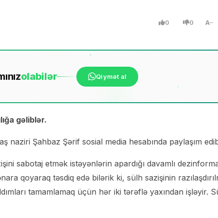
0
0
A
mınız
ola
bilər
Qiymət al
ığa gəliblər.
aş naziri Şahbaz Şərif sosial media hesabında paylaşım edib
azişini sabotaj etmək istəyənlərin apardığı davamlı dezinform
 qoyaraq təsdiq edə bilərik ki, sülh sazişinin razılaşdırıl
ddımları tamamlamaq üçün hər iki tərəflə yaxından işləyir. S