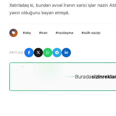
Xatırladaq ki, bundan əvvəl İranın xarici işlər nazi
yaxın olduğunu bəyan etmişdi.
#abş
#iran
#razılaşma
#sülh sazişi
PAYLAŞ
Burada
sizin
rekla