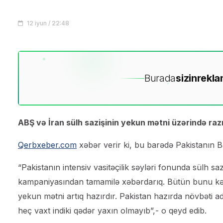
12 iyun / 22:48
Burada
sizin
rekla
ABŞ və İran sülh sazişinin yekun mətni üzərində razıl
Qerbxeber.com
xəbər verir ki, bu barədə Pakistanın B
“Pakistanın intensiv vasitəçilik səyləri fonunda sülh s
kampaniyasından tamamilə xəbərdarıq. Bütün bunu kənara
yekun mətni artıq hazırdır. Pakistan hazırda növbəti a
heç vaxt indiki qədər yaxın olmayıb”,- o qeyd edib.