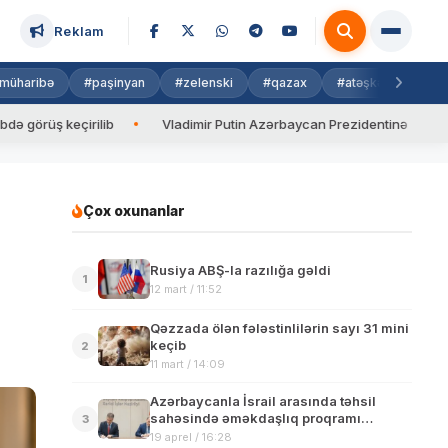
Reklam
müharibə
#paşinyan
#zelenski
#qazax
#atəşkəs
#isra
 keçirilib
Vladimir Putin Azərbaycan Prezidentinə zəng edib
Çox oxunanlar
Rusiya ABŞ-la razılığa gəldi
1
12 mart / 11:52
Qəzzada ölən fələstinlilərin sayı 31 mini
keçib
2
11 mart / 14:09
Azərbaycanla İsrail arasında təhsil
sahəsində əməkdaşlıq proqramı
3
imzalanıb
19 aprel / 16:28