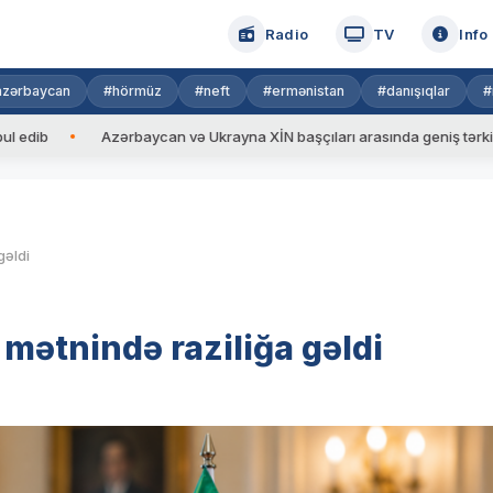
Radio
TV
Info
azərbaycan
#hörmüz
#neft
#ermənistan
#danışıqlar
#
Azərbaycan və Ukrayna XİN başçıları arasında geniş tərkibdə görüş
gəldi
 mətnində raziliğa gəldi