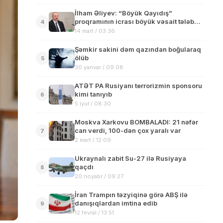
İlham Əliyev: “Böyük Qayıdış”
proqramının icrası böyük vəsait tələb
4
edəcək”
14 mart / 03:36
Şəmkir sakini dəm qazından boğularaq
ölüb
5
30 yanvar / 09:08
ATƏT PA Rusiyanı terrorizmin sponsoru
kimi tanıyıb
6
5 iyul / 08:30
Moskva Xarkovu BOMBALADI: 21 nəfər
can verdi, 100-dən çox yaralı var
7
2 mart / 12:09
Ukraynalı zabit Su-27 ilə Rusiyaya
qaçdı
8
20 noyabr / 09:27
İran Trampın təzyiqinə görə ABŞ ilə
danışıqlardan imtina edib
9
12 fevral / 13:51