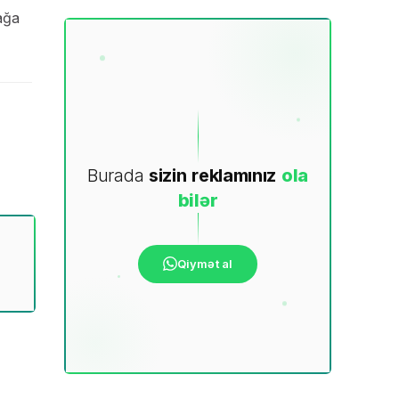
ağa
Burada
sizin
reklamınız
ola
bilər
Qiymət al