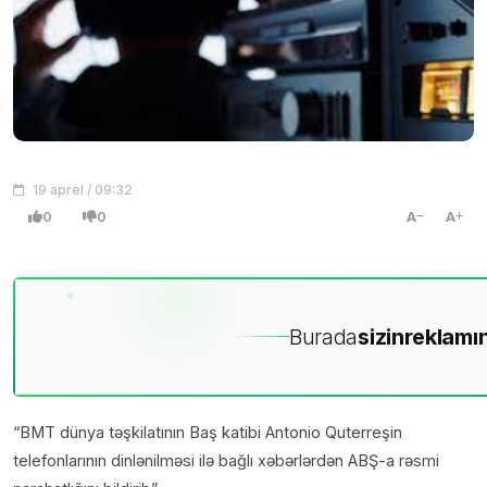
19 aprel / 09:32
0
0
A
A
Burada
sizin
reklamın
“BMT dünya təşkilatının Baş katibi Antonio Quterreşin
telefonlarının dinlənilməsi ilə bağlı xəbərlərdən ABŞ-a rəsmi