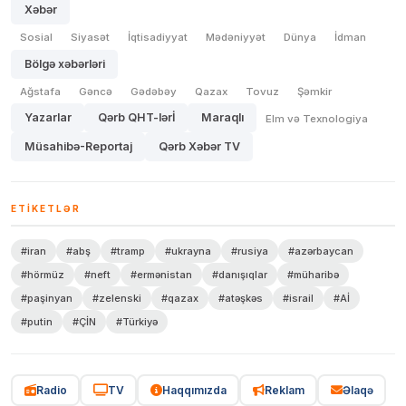
Xəbər
Sosial
Siyasət
İqtisadiyyat
Mədəniyyət
Dünya
İdman
Bölgə xəbərləri
Ağstafa
Gəncə
Gədəbəy
Qazax
Tovuz
Şəmkir
Yazarlar
Qərb QHT-lərİ
Maraqlı
Elm və Texnologiya
Müsahibə-Reportaj
Qərb Xəbər TV
ETIKETLƏR
#iran
#abş
#tramp
#ukrayna
#rusiya
#azərbaycan
#hörmüz
#neft
#ermənistan
#danışıqlar
#müharibə
#paşinyan
#zelenski
#qazax
#atəşkəs
#israil
#Aİ
#putin
#ÇİN
#Türkiyə
Radio
TV
Haqqımızda
Reklam
Əlaqə