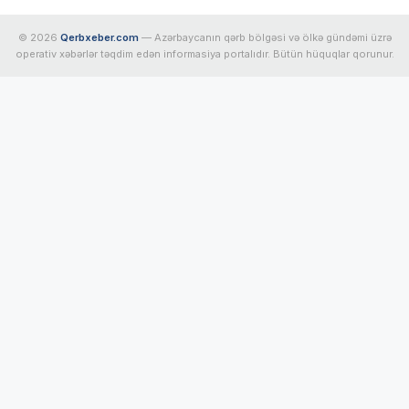
© 2026
Qerbxeber.com
— Azərbaycanın qərb bölgəsi və ölkə gündəmi üzrə
operativ xəbərlər təqdim edən informasiya portalıdır. Bütün hüquqlar qorunur.