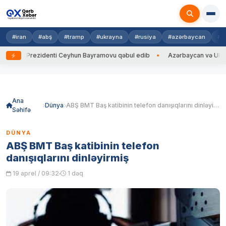
#iran
#abş
#tramp
#ukrayna
#rusiya
#azərbaycan
#h
ayna Prezidenti Ceyhun Bayramovu qəbul edib
Azərbaycan və Ukrayna X
Skip
to
content
Ana
Dünya
ABŞ BMT Baş katibinin telefon danışıqlarını dinləyirmiş
Səhifə
DÜNYA
ABŞ BMT Baş katibinin telefon
danışıqlarını dinləyirmiş
19 aprel / 09:32
1 dəq