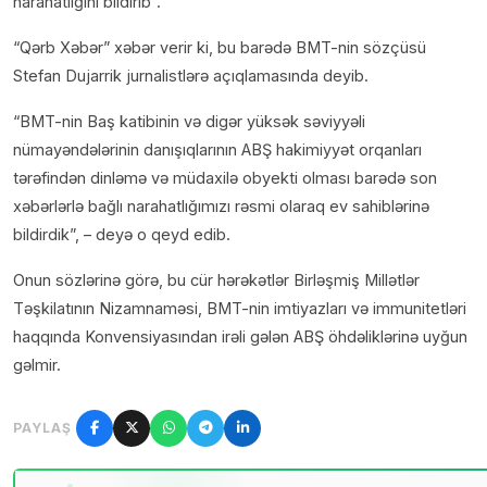
narahatlığını bildirib”.
“Qərb Xəbər” xəbər verir ki, bu barədə BMT-nin sözçüsü
Stefan Dujarrik jurnalistlərə açıqlamasında deyib.
“BMT-nin Baş katibinin və digər yüksək səviyyəli
nümayəndələrinin danışıqlarının ABŞ hakimiyyət orqanları
tərəfindən dinləmə və müdaxilə obyekti olması barədə son
xəbərlərlə bağlı narahatlığımızı rəsmi olaraq ev sahiblərinə
bildirdik”, – deyə o qeyd edib.
Onun sözlərinə görə, bu cür hərəkətlər Birləşmiş Millətlər
Təşkilatının Nizamnaməsi, BMT-nin imtiyazları və immunitetləri
haqqında Konvensiyasından irəli gələn ABŞ öhdəliklərinə uyğun
gəlmir.
PAYLAŞ