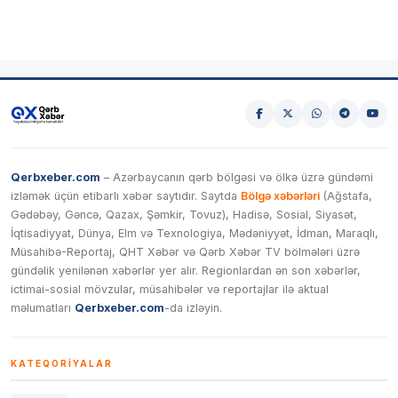
Qerbxeber.com
– Azərbaycanın qərb bölgəsi və ölkə üzrə gündəmi
izləmək üçün etibarlı xəbər saytıdır. Saytda
Bölgə xəbərləri
(Ağstafa,
Gədəbəy, Gəncə, Qazax, Şəmkir, Tovuz), Hadisə, Sosial, Siyasət,
İqtisadiyyat, Dünya, Elm və Texnologiya, Mədəniyyət, İdman, Maraqlı,
Müsahibə-Reportaj, QHT Xəbər və Qərb Xəbər TV bölmələri üzrə
gündəlik yenilənən xəbərlər yer alır. Regionlardan ən son xəbərlər,
ictimai-sosial mövzular, müsahibələr və reportajlar ilə aktual
məlumatları
Qerbxeber.com
-da izləyin.
KATEQORIYALAR