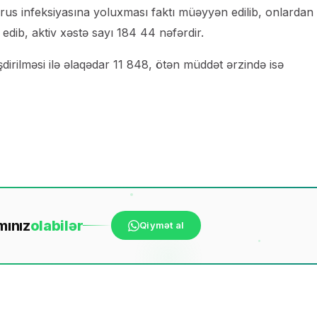
us infeksiyasına yoluxması faktı müəyyən edilib, onlardan
edib, aktiv xəstə sayı 184 44 nəfərdir.
irilməsi ilə əlaqədar 11 848, ötən müddət ərzində isə
mınız
ola
bilər
Qiymət al