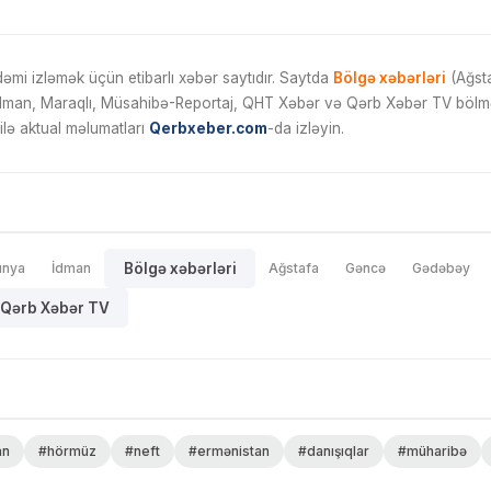
mi izləmək üçün etibarlı xəbər saytıdır. Saytda
Bölgə xəbərləri
(Ağsta
İdman, Maraqlı, Müsahibə-Reportaj, QHT Xəbər və Qərb Xəbər TV bölmələ
ilə aktual məlumatları
Qerbxeber.com
-da izləyin.
ünya
İdman
Bölgə xəbərləri
Ağstafa
Gəncə
Gədəbəy
Qərb Xəbər TV
an
#hörmüz
#neft
#ermənistan
#danışıqlar
#müharibə