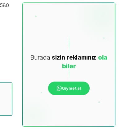
 580
Burada
sizin
reklamınız
ola
bilər
Qiymət al