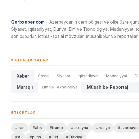
Qerbxeber.com
– Azərbaycanın qərb bölgəsi və ölkə üzrə gündə
Siyasət, İqtisadiyyat, Dünya, Elm və Texnologiya, Mədəniyyət, 
son xəbərlər, ictimai-sosial mövzular, müsahibələr və reportajlar 
KATEQORIYALAR
Xəbər
Sosial
Siyasət
İqtisadiyyat
Mədəniyyət
D
Maraqlı
Elm və Texnologiya
Müsahibə-Reportaj
ETIKETLƏR
#iran
#abş
#tramp
#ukrayna
#rusiya
#azərbayc
#Aİ
#putin
#ÇİN
#Türkiyə