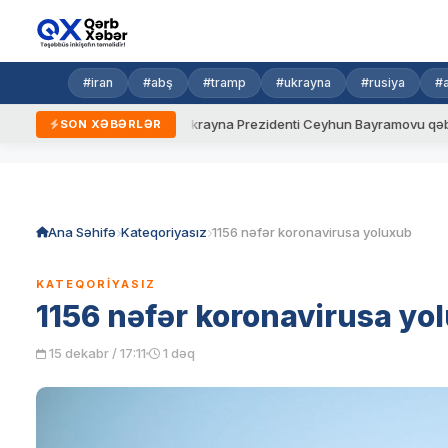
#iran
#abş
#tramp
#ukrayna
#rusiya
#
yeni qaydalar
Ukrayna Prezidenti Ceyhun Bayramovu qəbul edib
SON XƏBƏRLƏR
Skip
to
content
Ana Səhifə
Kateqoriyasız
1156 nəfər koronavirusa yoluxub
KATEQORIYASIZ
1156 nəfər koronavirusa yo
15 dekabr / 17:11
1 dəq