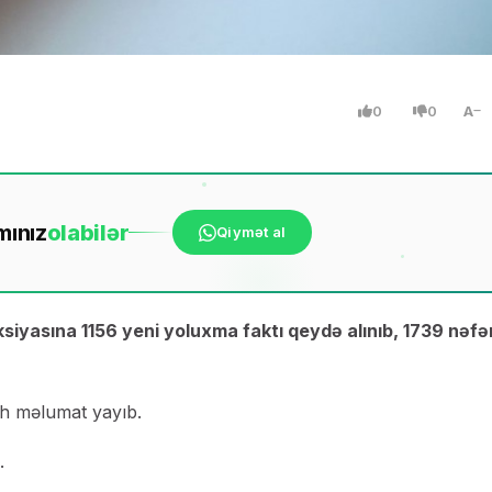
0
0
A
mınız
ola
bilər
Qiymət al
iyasına 1156 yeni yoluxma faktı qeydə alınıb, 1739 nəfə
ah məlumat yayıb.
.