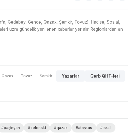
fa, Gədəbəy, Gəncə, Qazax, Şəmkir, Tovuz), Hadisə, Sosial,
ri üzrə gündəlik yenilənən xəbərlər yer alır. Regionlardan ən
Qazax
Tovuz
Şəmkir
Yazarlar
Qərb QHT-lərİ
#paşinyan
#zelenski
#qazax
#atəşkəs
#israil