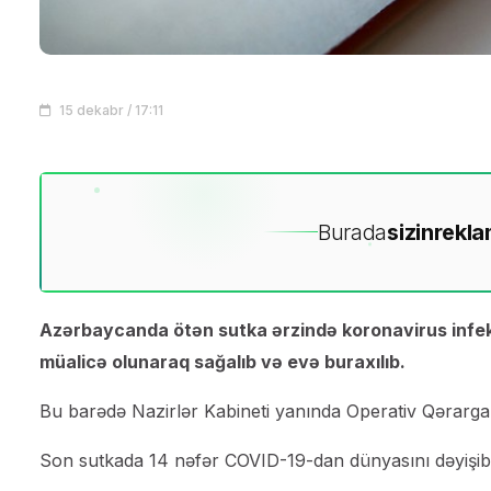
15 dekabr / 17:11
Burada
sizin
rekla
Azərbaycanda ötən sutka ərzində koronavirus infeks
müalicə olunaraq sağalıb və evə buraxılıb.
Bu barədə Nazirlər Kabineti yanında Operativ Qərarg
Son sutkada 14 nəfər COVID-19-dan dünyasını dəyişib