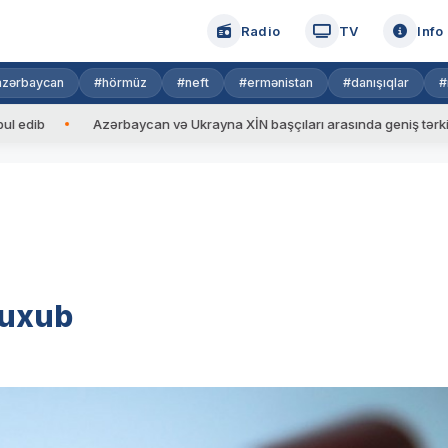
Radio
TV
Info
azərbaycan
#hörmüz
#neft
#ermənistan
#danışıqlar
#
Azərbaycan və Ukrayna XİN başçıları arasında geniş tərkibdə görü
luxub