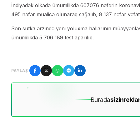
İndiyədək ölkədə ümumilikdə 607076 nəfərin koronavir
495 nəfər müalicə olunaraq sağalıb, 8 137 nəfər vəfat 
Son sutka ərzində yeni yoluxma hallarının müəyyənləşd
ümumilikdə 5 706 189 test aparılıb.
PAYLAŞ
Burada
sizin
rekla