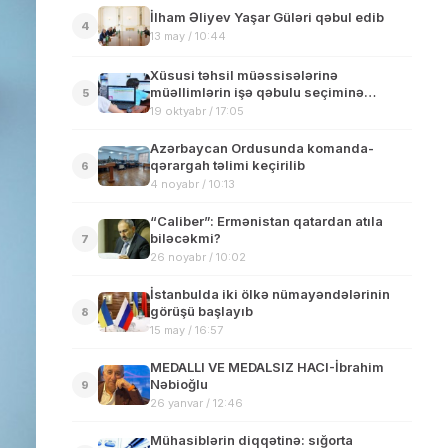
İlham Əliyev Yaşar Güləri qəbul edib
4
13 may / 10:44
Xüsusi təhsil müəssisələrinə
müəllimlərin işə qəbulu seçiminə
5
başlanılıb
19 oktyabr / 17:05
Azərbaycan Ordusunda komanda-
qərargah təlimi keçirilib
6
4 noyabr / 10:13
“Caliber”: Ermənistan qatardan atıla
biləcəkmi?
7
26 noyabr / 10:02
İstanbulda iki ölkə nümayəndələrinin
görüşü başlayıb
8
15 may / 16:57
MEDALLI VE MEDALSIZ HACI-İbrahim
Nəbioğlu
9
26 yanvar / 12:46
Mühasiblərin diqqətinə: sığorta