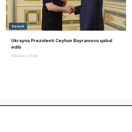
Siyasət
Ukrayna Prezidenti Ceyhun Bayramovu qəbul
edib
Dünən / 21:49