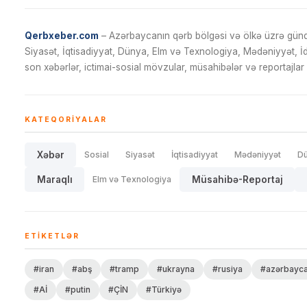
Qerbxeber.com
– Azərbaycanın qərb bölgəsi və ölkə üzrə gündə
Siyasət, İqtisadiyyat, Dünya, Elm və Texnologiya, Mədəniyyət, 
son xəbərlər, ictimai-sosial mövzular, müsahibələr və reportajlar 
KATEQORIYALAR
Xəbər
Sosial
Siyasət
İqtisadiyyat
Mədəniyyət
D
Maraqlı
Elm və Texnologiya
Müsahibə-Reportaj
ETIKETLƏR
#iran
#abş
#tramp
#ukrayna
#rusiya
#azərbayc
#Aİ
#putin
#ÇİN
#Türkiyə