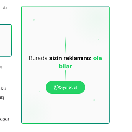
A
Burada
sizin
reklamınız
ola
bilər
lq
Qiymət al
nkü
ış
yaşar