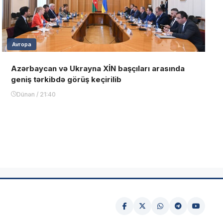
Avropa
Azərbaycan və Ukrayna XİN başçıları arasında
geniş tərkibdə görüş keçirilib
Dünən / 21:40