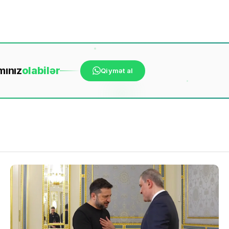
mınız
ola
bilər
Qiymət al