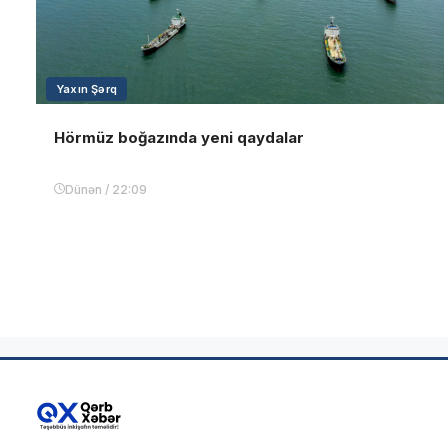
Yaxın Şərq
Hörmüz boğazında yeni qaydalar
Dünən / 22:09