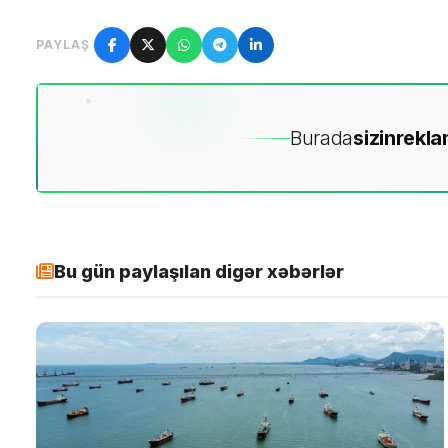
PAYLAŞ
Burada
sizin
rekla
Bu gün paylaşılan digər xəbərlər