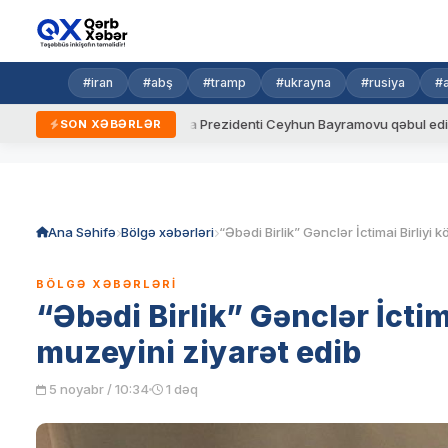
#iran
#abş
#tramp
#ukrayna
#rusiya
#
lar
Ukrayna Prezidenti Ceyhun Bayramovu qəbul edib
Azə
SON XƏBƏRLƏR
Skip
to
content
Ana Səhifə
Bölgə xəbərləri
BÖLGƏ XƏBƏRLƏRI
“Əbədi Birlik” Gənclər İctim
muzeyini ziyarət edib
5 noyabr / 10:34
1 dəq