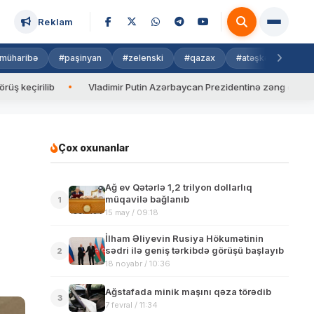
Reklam
müharibə
#paşinyan
#zelenski
#qazax
#atəşkəs
#isra
Vladimir Putin Azərbaycan Prezidentinə zəng edib
Valyu
Çox oxunanlar
Ağ ev Qətərlə 1,2 trilyon dollarlıq
müqavilə bağlanıb
1
15 may / 09:18
İlham Əliyevin Rusiya Hökumətinin
sədri ilə geniş tərkibdə görüşü başlayıb
2
18 noyabr / 10:36
Ağstafada minik maşını qəza törədib
3
7 fevral / 11:34