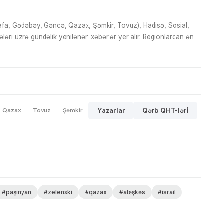
fa, Gədəbəy, Gəncə, Qazax, Şəmkir, Tovuz), Hadisə, Sosial,
ri üzrə gündəlik yenilənən xəbərlər yer alır. Regionlardan ən
Qazax
Tovuz
Şəmkir
Yazarlar
Qərb QHT-lərİ
#paşinyan
#zelenski
#qazax
#atəşkəs
#israil