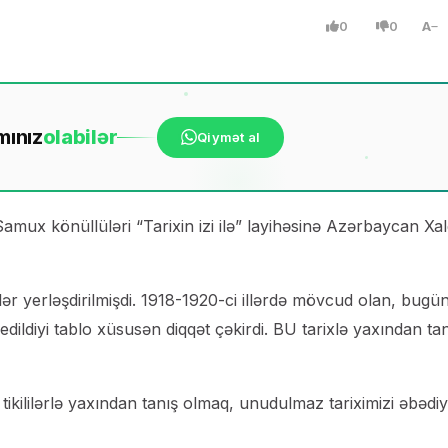
0
0
A
mınız
ola
bilər
Qiymət al
Samux könüllüləri “Tarixin izi ilə” layihəsinə Azərbaycan Xa
lər yerləşdirilmişdi. 1918-1920-ci illərdə mövcud olan, bugü
ildiyi tablo xüsusən diqqət çəkirdi. BU tarixlə yaxından tan
tikililərlə yaxından tanış olmaq, unudulmaz tariximizi əbədi