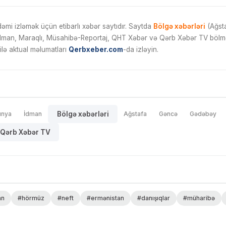
mi izləmək üçün etibarlı xəbər saytıdır. Saytda
Bölgə xəbərləri
(Ağsta
İdman, Maraqlı, Müsahibə-Reportaj, QHT Xəbər və Qərb Xəbər TV bölmələ
ilə aktual məlumatları
Qerbxeber.com
-da izləyin.
ünya
İdman
Bölgə xəbərləri
Ağstafa
Gəncə
Gədəbəy
Qərb Xəbər TV
an
#hörmüz
#neft
#ermənistan
#danışıqlar
#müharibə