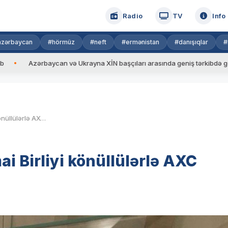
Radio
TV
Info
azərbaycan
#hörmüz
#neft
#ermənistan
#danışıqlar
#
rbaycan və Ukrayna XİN başçıları arasında geniş tərkibdə görüş keçirilib
“Əbədi Birlik” Gənclər İctimai Birliyi könüllülərlə AXC muzeyini ziyarət edib
ai Birliyi könüllülərlə AXC