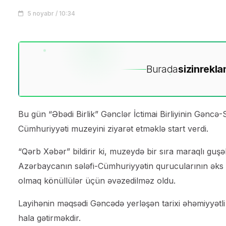
5 noyabr / 10:34
Burada
sizin
rekla
Bu gün “Əbədi Birlik” Gənclər İctimai Birliyinin Gəncə-
Cümhuriyyəti muzeyini ziyarət etməklə start verdi.
“Qərb Xəbər” bildirir ki, muzeydə bir sıra maraqlı guşə
Azərbaycanın sələfi-Cümhuriyyətin qurucularının əks ed
olmaq könüllülər üçün əvəzedilməz oldu.
Layihənin məqsədi Gəncədə yerləşən tarixi əhəmiyyətli 
hala gətirməkdir.