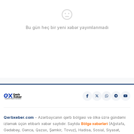
Bu gün heç bir yeni xəbər yayımlanmadı
Qerbxeber.com
– Azərbaycanın qərb bölgəsi və ölkə üzrə gündəmi
izləmək üçün etibarlı xəbər saytıdır. Saytda
Bölgə xəbərləri
(Ağstafa,
Gədəbəy, Gəncə, Qazax, Şəmkir, Tovuz), Hadisə, Sosial, Siyasət,