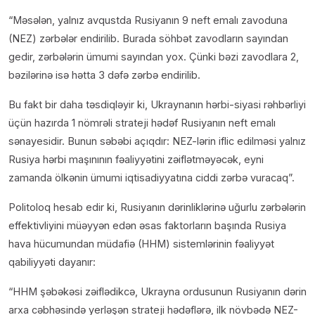
“Məsələn, yalnız avqustda Rusiyanın 9 neft emalı zavoduna
(NEZ) zərbələr endirilib. Burada söhbət zavodların sayından
gedir, zərbələrin ümumi sayından yox. Çünki bəzi zavodlara 2,
bəzilərinə isə hətta 3 dəfə zərbə endirilib.
Bu fakt bir daha təsdiqləyir ki, Ukraynanın hərbi-siyasi rəhbərliyi
üçün hazırda 1 nömrəli strateji hədəf Rusiyanın neft emalı
sənayesidir. Bunun səbəbi açıqdır: NEZ-lərin iflic edilməsi yalnız
Rusiya hərbi maşınının fəaliyyətini zəiflətməyəcək, eyni
zamanda ölkənin ümumi iqtisadiyyatına ciddi zərbə vuracaq”.
Politoloq hesab edir ki, Rusiyanın dərinliklərinə uğurlu zərbələrin
effektivliyini müəyyən edən əsas faktorların başında Rusiya
hava hücumundan müdafiə (HHM) sistemlərinin fəaliyyət
qabiliyyəti dayanır:
“HHM şəbəkəsi zəiflədikcə, Ukrayna ordusunun Rusiyanın dərin
arxa cəbhəsində yerləşən strateji hədəflərə, ilk növbədə NEZ-