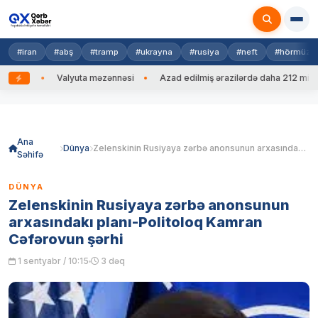
#iran
#abş
#tramp
#ukrayna
#rusiya
#neft
#hörmüz
ib
Valyuta məzənnəsi
Azad edilmiş ərazilərdə daha 212 mina, 75
Skip
to
content
Ana
Dünya
Zelenskinin Rusiyaya zərbə anonsunun arxasındakı planı-Politoloq Kamran Cəfərovun şərhi
Səhifə
DÜNYA
Zelenskinin Rusiyaya zərbə anonsunun
arxasındakı planı-Politoloq Kamran
Cəfərovun şərhi
1 sentyabr / 10:15
3 dəq