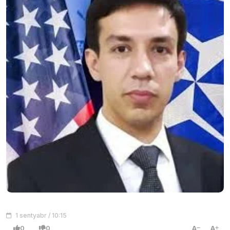
1 sentyabr / 10:15
0
0
A
A