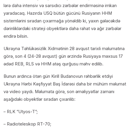
lərə daha intensiv və sarsıdıcı zərbələr endirməsinə imkan
yaradacaq. Hazırda USQ bütün gücünü Rusiyanın HHM
sistemlərini sıradan çıxarmağa yönəldib ki, yaxın gələcəkdə
dərinliklərdəki strateji obyektlərə daha rahat və ağır zərbələr
endirə bilsin.
Ukrayna Təhlükəsizlik Xidmətinin 28 avqust tarixli məlumatına
görə, son 4 (24-28 avqust) gün ərzində Rusiyaya məxsus 17
ədəd REB, RLS və HHM atəş qurğusu məhv edilib.
Bunun ardınca ötən gün Kirill Budanovun rəhbərlik etdiyi
Ukrayna Hərbi Kəşfiyyat Baş İdarəsi daha bir mühüm məlumat
və video yaydı. Məlumata görə, son əməliyyatlar zamanı
aşağıdakı obyektlər sıradan çıxarılıb:
– RLK “Utyos-T”;
– Radioteleskop RT-70;