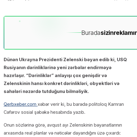
Burada
sizin
reklamın
Dünən Ukrayna Prezidenti Zelenski bəyan edib ki, USQ
Rusiyanın dərinliklərinə yeni zərbələr endirməyə
hazırlaşır. “Dərinliklər” anlayışı çox genişdir və
Zelenskinin hansı konkret dərinlikləri, obyektləri və
sahələri nəzərdə tutduğunu bilməliyik.
Qerbxeber.com
xəbər verir ki, bu barədə politoloq Kamran
Cəfərov sosial şəbəkə hesabında yazıb.
Onun sözlərinə görə, avqust ayı Zelenskinin bəyanatlarının
arxasında real planlar və nəticələr dayandığını üzə çıxardı: