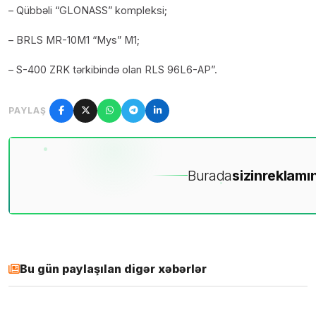
– Qübbəli “GLONASS” kompleksi;
– BRLS MR-10M1 “Mys” M1;
– S-400 ZRK tərkibində olan RLS 96L6-AP”.
PAYLAŞ
Burada
sizin
reklamın
Bu gün paylaşılan digər xəbərlər