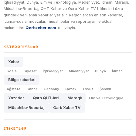
İqtisadiyyat, Dünya, Elm və Texnologiya, Mədəniyyət, İdman, Maraqlı,
Müsahibə-Reportaj, QHT Xəbər və Qərb Xəbər TV bölmələri üzrə
gündəlik yenilənən xəbərlər yer alır. Regionlardan ən son xəbərlər,
ictimai-sosial mövzular, müsahibələr və reportajlar ilə aktual
məlumatları
Qerbxeber.com
-da izləyin.
KATEQORIYALAR
Xəbər
Sosial
Siyasət
İqtisadiyyat
Mədəniyyət
Dünya
İdman
Bölgə xəbərləri
Ağstafa
Gəncə
Gədəbəy
Qazax
Tovuz
Şəmkir
Yazarlar
Qərb QHT-lərİ
Maraqlı
Elm və Texnologiya
Müsahibə-Reportaj
Qərb Xəbər TV
ETIKETLƏR