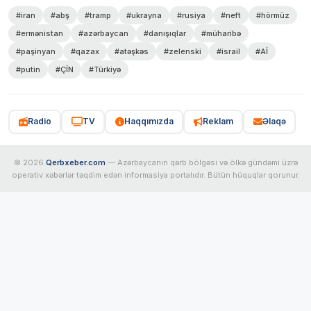
#iran
#abş
#tramp
#ukrayna
#rusiya
#neft
#hörmüz
#ermənistan
#azərbaycan
#danışıqlar
#müharibə
#paşinyan
#qazax
#atəşkəs
#zelenski
#israil
#Aİ
#putin
#ÇİN
#Türkiyə
Radio
TV
Haqqımızda
Reklam
Əlaqə
© 2026
Qerbxeber.com
— Azərbaycanın qərb bölgəsi və ölkə gündəmi üzrə
operativ xəbərlər təqdim edən informasiya portalıdır. Bütün hüquqlar qorunur.