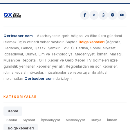
Qerbxeber.com
– Azərbaycanın qərb bölgəsi və ölkə üzrə gündəmi
izləmək üçün etibarlı xəbər saytıdır. Saytda
Bölgə xəbərləri
(Ağstafa,
Gədəbəy, Gəncə, Qazax, Şəmkir, Tovuz), Hadisə, Sosial, Siyasət,
İqtisadiyyat, Dünya, Elm və Texnologiya, Mədəniyyət, İdman, Maraqlı,
Müsahibə-Reportaj, QHT Xəbər və Qərb Xəbər TV bölmələri üzrə
gündəlik yenilənən xəbərlər yer alır. Regionlardan ən son xəbərlər,
ictimai-sosial mövzular, müsahibələr və reportajlar ilə aktual
məlumatları
Qerbxeber.com
-da izləyin.
KATEQORIYALAR
Xəbər
Sosial
Siyasət
İqtisadiyyat
Mədəniyyət
Dünya
İdman
Bölgə xəbərləri