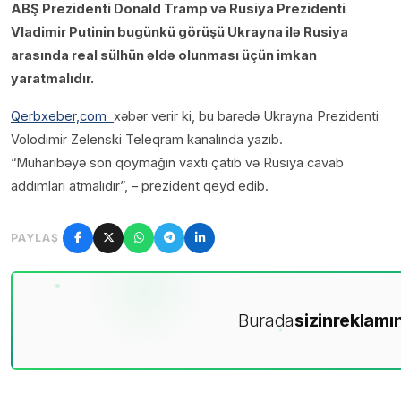
ABŞ Prezidenti Donald Tramp və Rusiya Prezidenti
Vladimir Putinin bugünkü görüşü Ukrayna ilə Rusiya
arasında real sülhün əldə olunması üçün imkan
yaratmalıdır.
Qerbxeber,com
xəbər verir ki, bu barədə Ukrayna Prezidenti
Volodimir Zelenski Teleqram kanalında yazıb.
“Müharibəyə son qoymağın vaxtı çatıb və Rusiya cavab
addımları atmalıdır”, – prezident qeyd edib.
PAYLAŞ
Burada
sizin
reklamın