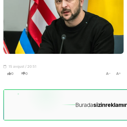
15 avqust / 20:51
0
0
A
A
Burada
sizin
reklamın