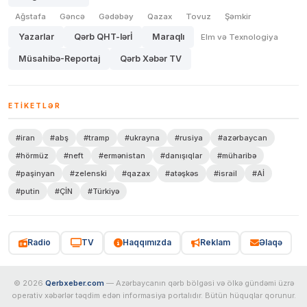
Ağstafa
Gəncə
Gədəbəy
Qazax
Tovuz
Şəmkir
Yazarlar
Qərb QHT-lərİ
Maraqlı
Elm və Texnologiya
Müsahibə-Reportaj
Qərb Xəbər TV
ETIKETLƏR
#iran
#abş
#tramp
#ukrayna
#rusiya
#azərbaycan
#hörmüz
#neft
#ermənistan
#danışıqlar
#müharibə
#paşinyan
#zelenski
#qazax
#atəşkəs
#israil
#Aİ
#putin
#ÇİN
#Türkiyə
Radio
TV
Haqqımızda
Reklam
Əlaqə
© 2026
Qerbxeber.com
— Azərbaycanın qərb bölgəsi və ölkə gündəmi üzrə
operativ xəbərlər təqdim edən informasiya portalıdır. Bütün hüquqlar qorunur.