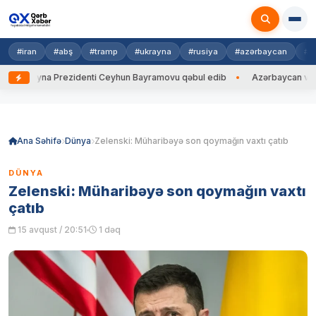
#iran
#abş
#tramp
#ukrayna
#rusiya
#azərbaycan
#h
Ukrayna Prezidenti Ceyhun Bayramovu qəbul edib
Azərbaycan və Ukray
Skip
to
content
Ana Səhifə
Dünya
Zelenski: Müharibəyə son qoymağın vaxtı çatıb
DÜNYA
Zelenski: Müharibəyə son qoymağın vaxtı
çatıb
15 avqust / 20:51
1 dəq