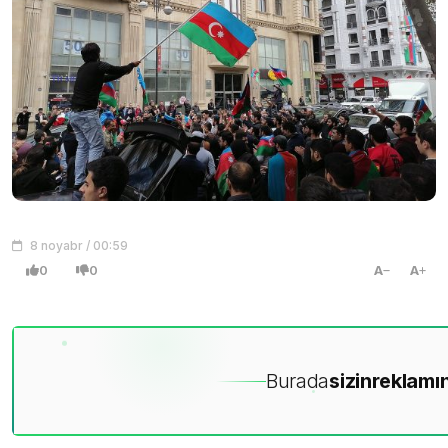
8 noyabr / 00:59
0
0
A
A
Burada
sizin
reklamın