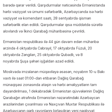
barədə qərar verildi. Qarşıdurmalar nəticəsində Ermənistanda
hərbi vəziyyət və ümumi səfərbərlik, Azərbaycanda isə hərbi
vəziyyət və komendant saatı, 28 sentyabrda qismən
səfərbərlik elan edildi. Qarşıdurmalar qısa müddətdə sürətlə
alovlandı və İkinci Qarabağ müharibəsinə çevrildi.
Ermənistan respublikası ilə 44 gün davam edən müharibə
ərzində 4 oktyabrda Cəbrayıl, 17 oktyabrda Füzuli, 20
oktyabrda Zəngilan, 25 oktyabrda Qubadlı, və 8
noyabrda Şuşa şəhəri işğaldan azad edildi.
Moskvada imzalanan müqaviləyə əsasən, noyabrın 10-u Bakı
vaxtı ilə saat 01:00-dan etibarən Dağlıq Qarabağ
münaqişəsi zonasında atəşin və hərbi əməliyyatların tam
dayandırılması, 1 dekabradək Ermənistan qüvvələrinin Dağlıq
Qarabağın ətrafında Ermənistan nəzarətindəki Azərbaycan
ərazilərindən çıxarılması və Naxçıvan Muxtar Respublikası ilə
Azərbaycanın qərb rayonlarını birləşdirən yeni nəqliyyat