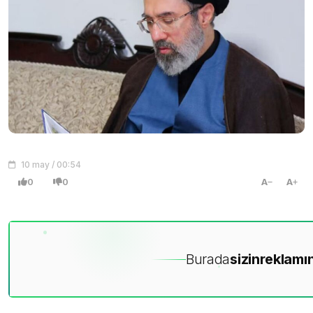
10 may / 00:54
0
0
A
A
Burada
sizin
reklamın