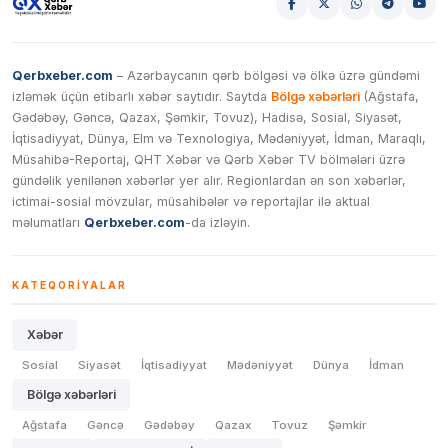
Qerbxeber.com
– Azərbaycanın qərb bölgəsi və ölkə üzrə gündəmi
izləmək üçün etibarlı xəbər saytıdır. Saytda
Bölgə xəbərləri
(Ağstafa,
Gədəbəy, Gəncə, Qazax, Şəmkir, Tovuz), Hadisə, Sosial, Siyasət,
İqtisadiyyat, Dünya, Elm və Texnologiya, Mədəniyyət, İdman, Maraqlı,
Müsahibə-Reportaj, QHT Xəbər və Qərb Xəbər TV bölmələri üzrə
gündəlik yenilənən xəbərlər yer alır. Regionlardan ən son xəbərlər,
ictimai-sosial mövzular, müsahibələr və reportajlar ilə aktual
məlumatları
Qerbxeber.com
-da izləyin.
KATEQORIYALAR
Xəbər
Sosial
Siyasət
İqtisadiyyat
Mədəniyyət
Dünya
İdman
Bölgə xəbərləri
Ağstafa
Gəncə
Gədəbəy
Qazax
Tovuz
Şəmkir