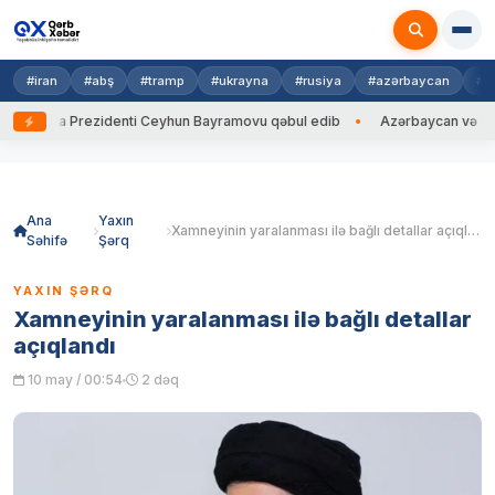
#iran
#abş
#tramp
#ukrayna
#rusiya
#azərbaycan
#h
rayna Prezidenti Ceyhun Bayramovu qəbul edib
Azərbaycan və Ukrayna 
Skip
to
content
Ana
Yaxın
Xamneyinin yaralanması ilə bağlı detallar açıqlandı
Səhifə
Şərq
YAXIN ŞƏRQ
Xamneyinin yaralanması ilə bağlı detallar
açıqlandı
10 may / 00:54
2 dəq