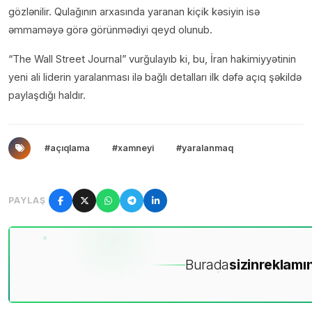
gözlənilir. Qulağının arxasında yaranan kiçik kəsiyin isə
əmmaməyə görə görünmədiyi qeyd olunub.
“The Wall Street Journal” vurğulayıb ki, bu, İran hakimiyyətinin
yeni ali liderin yaralanması ilə bağlı detalları ilk dəfə açıq şəkildə
paylaşdığı haldır.
#açıqlama
#xamneyi
#yaralanmaq
PAYLAŞ
Burada
sizin
reklamın