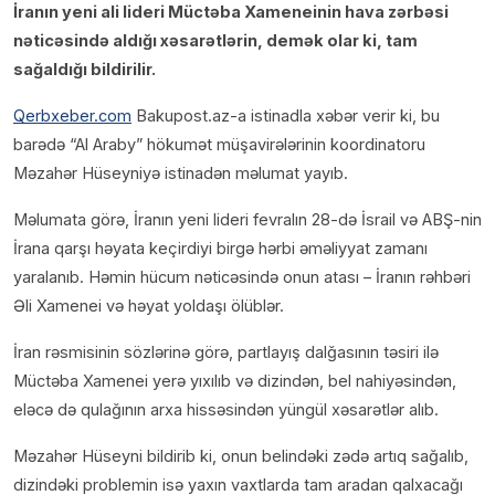
İranın yeni ali lideri Müctəba Xameneinin hava zərbəsi
nəticəsində aldığı xəsarətlərin, demək olar ki, tam
sağaldığı bildirilir.
Qerbxeber.com
Bakupost.az-a istinadla xəbər verir ki, bu
barədə “Al Araby” hökumət müşavirələrinin koordinatoru
Məzahər Hüseyniyə istinadən məlumat yayıb.
Məlumata görə, İranın yeni lideri fevralın 28-də İsrail və ABŞ-nin
İrana qarşı həyata keçirdiyi birgə hərbi əməliyyat zamanı
yaralanıb. Həmin hücum nəticəsində onun atası – İranın rəhbəri
Əli Xamenei və həyat yoldaşı ölüblər.
İran rəsmisinin sözlərinə görə, partlayış dalğasının təsiri ilə
Müctəba Xamenei yerə yıxılıb və dizindən, bel nahiyəsindən,
eləcə də qulağının arxa hissəsindən yüngül xəsarətlər alıb.
Məzahər Hüseyni bildirib ki, onun belindəki zədə artıq sağalıb,
dizindəki problemin isə yaxın vaxtlarda tam aradan qalxacağı