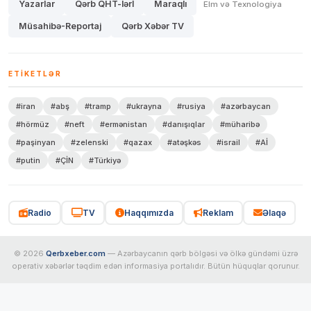
Yazarlar
Qərb QHT-lərİ
Maraqlı
Elm və Texnologiya
Müsahibə-Reportaj
Qərb Xəbər TV
ETIKETLƏR
#iran
#abş
#tramp
#ukrayna
#rusiya
#azərbaycan
#hörmüz
#neft
#ermənistan
#danışıqlar
#müharibə
#paşinyan
#zelenski
#qazax
#atəşkəs
#israil
#Aİ
#putin
#ÇİN
#Türkiyə
Radio
TV
Haqqımızda
Reklam
Əlaqə
© 2026
Qerbxeber.com
— Azərbaycanın qərb bölgəsi və ölkə gündəmi üzrə
operativ xəbərlər təqdim edən informasiya portalıdır. Bütün hüquqlar qorunur.