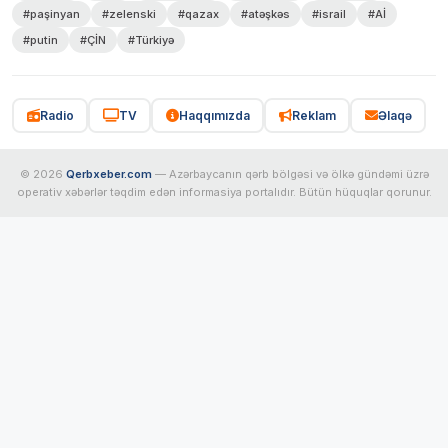
#paşinyan
#zelenski
#qazax
#atəşkəs
#israil
#Aİ
#putin
#ÇİN
#Türkiyə
Radio
TV
Haqqımızda
Reklam
Əlaqə
© 2026
Qerbxeber.com
— Azərbaycanın qərb bölgəsi və ölkə gündəmi üzrə
operativ xəbərlər təqdim edən informasiya portalıdır. Bütün hüquqlar qorunur.