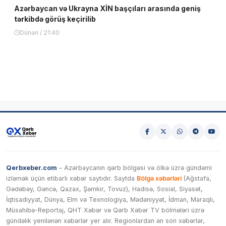
Azərbaycan və Ukrayna XİN başçıları arasında geniş
tərkibdə görüş keçirilib
Dünən / 21:40
Qerbxeber.com
– Azərbaycanın qərb bölgəsi və ölkə üzrə gündəmi
izləmək üçün etibarlı xəbər saytıdır. Saytda
Bölgə xəbərləri
(Ağstafa,
Gədəbəy, Gəncə, Qazax, Şəmkir, Tovuz), Hadisə, Sosial, Siyasət,
İqtisadiyyat, Dünya, Elm və Texnologiya, Mədəniyyət, İdman, Maraqlı,
Müsahibə-Reportaj, QHT Xəbər və Qərb Xəbər TV bölmələri üzrə
gündəlik yenilənən xəbərlər yer alır. Regionlardan ən son xəbərlər,