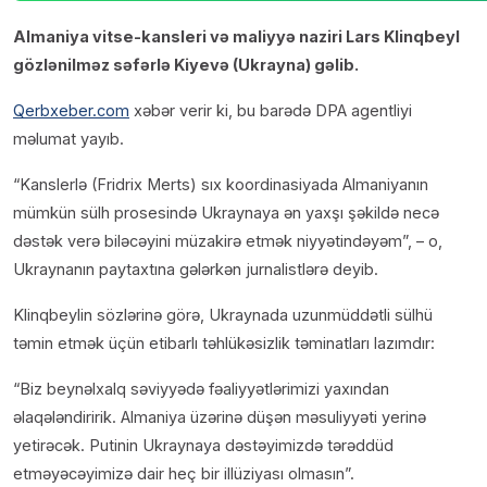
Almaniya vitse-kansleri və maliyyə naziri Lars Klinqbeyl
gözlənilməz səfərlə Kiyevə (Ukrayna) gəlib.
Qerbxeber.com
xəbər verir ki, bu barədə DPA agentliyi
məlumat yayıb.
“Kanslerlə (Fridrix Merts) sıx koordinasiyada Almaniyanın
mümkün sülh prosesində Ukraynaya ən yaxşı şəkildə necə
dəstək verə biləcəyini müzakirə etmək niyyətindəyəm”, – o,
Ukraynanın paytaxtına gələrkən jurnalistlərə deyib.
Klinqbeylin sözlərinə görə, Ukraynada uzunmüddətli sülhü
təmin etmək üçün etibarlı təhlükəsizlik təminatları lazımdır:
“Biz beynəlxalq səviyyədə fəaliyyətlərimizi yaxından
əlaqələndiririk. Almaniya üzərinə düşən məsuliyyəti yerinə
yetirəcək. Putinin Ukraynaya dəstəyimizdə tərəddüd
etməyəcəyimizə dair heç bir illüziyası olmasın”.