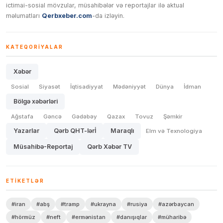
ictimai-sosial mövzular, müsahibələr və reportajlar ilə aktual
məlumatları
Qerbxeber.com
-da izləyin.
KATEQORIYALAR
Xəbər
Sosial
Siyasət
İqtisadiyyat
Mədəniyyət
Dünya
İdman
Bölgə xəbərləri
Ağstafa
Gəncə
Gədəbəy
Qazax
Tovuz
Şəmkir
Yazarlar
Qərb QHT-lərİ
Maraqlı
Elm və Texnologiya
Müsahibə-Reportaj
Qərb Xəbər TV
ETIKETLƏR
#iran
#abş
#tramp
#ukrayna
#rusiya
#azərbaycan
#hörmüz
#neft
#ermənistan
#danışıqlar
#müharibə