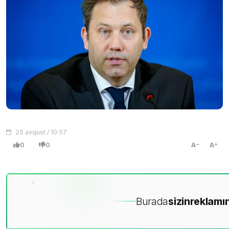
25 avqust / 10:57
0
0
A
A
Burada
sizin
reklamın