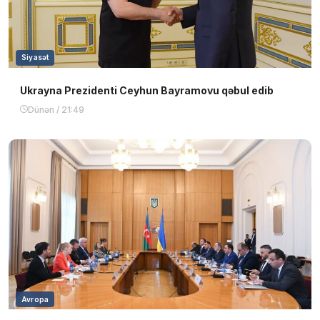
Siyasət
Ukrayna Prezidenti Ceyhun Bayramovu qəbul edib
Dünən / 21:49
Avropa