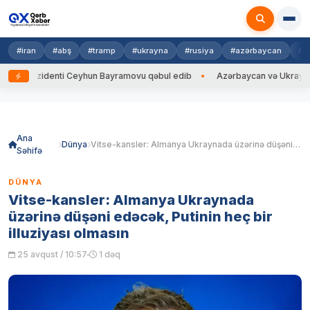
#iran
#abş
#tramp
#ukrayna
#rusiya
#azərbaycan
#h
ezidenti Ceyhun Bayramovu qəbul edib
Azərbaycan və Ukrayna XİN başçı
Skip
to
content
Ana
Dünya
Vitse-kansler: Almanya Ukraynada üzərinə düşəni edəcək, Putinin heç bir illuziyası olmasın
Səhifə
DÜNYA
Vitse-kansler: Almanya Ukraynada
üzərinə düşəni edəcək, Putinin heç bir
illuziyası olmasın
25 avqust / 10:57
1 dəq