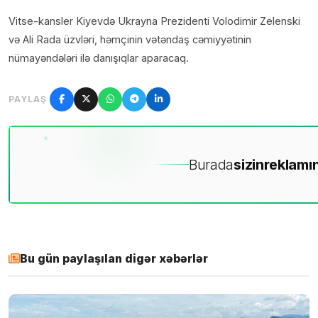
Vitse-kansler Kiyevdə Ukrayna Prezidenti Volodimir Zelenski
və Ali Rada üzvləri, həmçinin vətəndaş cəmiyyətinin
nümayəndələri ilə danışıqlar aparacaq.
PAYLAŞ
Burada
sizin
reklamın
Bu gün paylaşılan digər xəbərlər