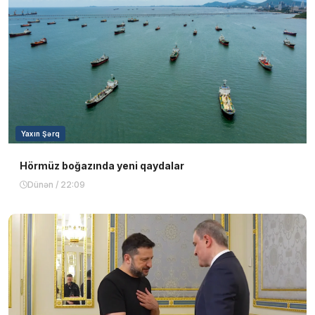
Yaxın Şərq
Hörmüz boğazında yeni qaydalar
Dünən / 22:09