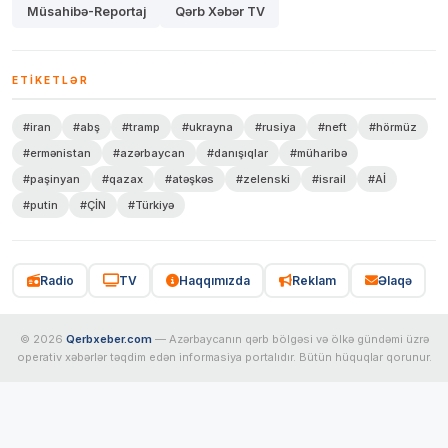
Müsahibə-Reportaj
Qərb Xəbər TV
ETIKETLƏR
#iran
#abş
#tramp
#ukrayna
#rusiya
#neft
#hörmüz
#ermənistan
#azərbaycan
#danışıqlar
#müharibə
#paşinyan
#qazax
#atəşkəs
#zelenski
#israil
#Aİ
#putin
#ÇİN
#Türkiyə
Radio
TV
Haqqımızda
Reklam
Əlaqə
© 2026
Qerbxeber.com
— Azərbaycanın qərb bölgəsi və ölkə gündəmi üzrə
operativ xəbərlər təqdim edən informasiya portalıdır. Bütün hüquqlar qorunur.