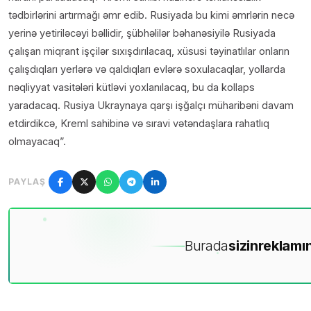
tədbirlərini artırmağı əmr edib. Rusiyada bu kimi əmrlərin necə
yerinə yetiriləcəyi bəllidir, şübhəlilər bəhanəsiyilə Rusiyada
çalışan miqrant işçilər sıxışdırılacaq, xüsusi təyinatlılar onların
çalışdıqları yerlərə və qaldıqları evlərə soxulacaqlar, yollarda
nəqliyyat vasitələri kütləvi yoxlanılacaq, bu da kollaps
yaradacaq. Rusiya Ukraynaya qarşı işğalçı müharibəni davam
etdirdikcə, Kreml sahibinə və sıravi vətəndaşlara rahatlıq
olmayacaq”.
PAYLAŞ
Burada
sizin
reklamın