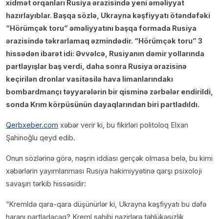
xidmət orqanları Rusiya ərazisində yeni əməliyyat
hazırlayıblar. Başqa sözlə, Ukrayna kəşfiyyatı ötəndəfəki
“Hörümçək toru” əməliyyatını başqa formada Rusiya
ərazisində təkrarlamaq əzmindədir. “Hörümçək toru” 3
hissədən ibarət idi: Əvvəlcə, Rusiyanın dəmir yollarında
partlayışlar baş verdi, daha sonra Rusiya ərazisinə
keçirilən dronlar vasitəsilə hava limanlarındakı
bombardmançı təyyarələrin bir qisminə zərbələr endirildi,
sonda Krım körpüsünün dayaqlarından biri partladıldı.
Qerbxeber.com
xəbər verir ki, bu fikirləri politoloq Elxan
Şahinoğlu qeyd edib.
Onun sözlərinə görə, nəşrin iddiası gerçək olmasa belə, bu kimi
xəbərlərin yayımlanması Rusiya hakimiyyətinə qarşı psixoloji
savaşın tərkib hissəsidir:
“Kremldə qara-qara düşünürlər ki, Ukrayna kəşfiyyatı bu dəfə
haranı partladacaq? Kreml sahibi nazirlərə təhlükəsizlik