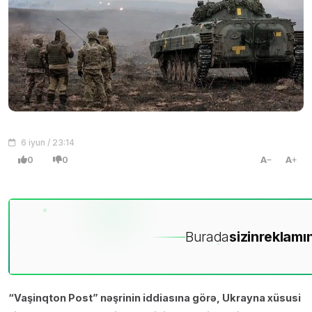
6 iyun / 23:14
0
0
A
A
Burada
sizin
reklamın
“Vaşinqton Post” nəşrinin iddiasına görə, Ukrayna xüsusi