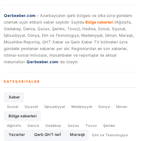
Qerbxeber.com
– Azərbaycanın qərb bölgəsi və ölkə üzrə gündəmi
izləmək üçün etibarlı xəbər saytıdır. Saytda
Bölgə xəbərləri
(Ağstafa,
Gədəbəy, Gəncə, Qazax, Şəmkir, Tovuz), Hadisə, Sosial, Siyasət,
İqtisadiyyat, Dünya, Elm və Texnologiya, Mədəniyyət, İdman, Maraqlı,
Müsahibə-Reportaj, QHT Xəbər və Qərb Xəbər TV bölmələri üzrə
gündəlik yenilənən xəbərlər yer alır. Regionlardan ən son xəbərlər,
ictimai-sosial mövzular, müsahibələr və reportajlar ilə aktual
məlumatları
Qerbxeber.com
-da izləyin.
KATEQORIYALAR
Xəbər
Sosial
Siyasət
İqtisadiyyat
Mədəniyyət
Dünya
İdman
Bölgə xəbərləri
Ağstafa
Gəncə
Gədəbəy
Qazax
Tovuz
Şəmkir
Yazarlar
Qərb QHT-lərİ
Maraqlı
Elm və Texnologiya