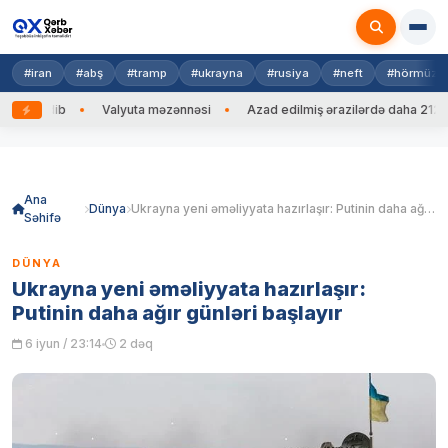
#iran
#abş
#tramp
#ukrayna
#rusiya
#neft
#hörmüz
ng edib
Valyuta məzənnəsi
Azad edilmiş ərazilərdə daha 212 mina
Skip
to
content
Ana
Dünya
Ukrayna yeni əməliyyata hazırlaşır: Putinin daha ağır günləri başlayır
Səhifə
DÜNYA
Ukrayna yeni əməliyyata hazırlaşır:
Putinin daha ağır günləri başlayır
6 iyun / 23:14
2 dəq