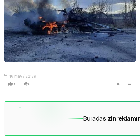
16 may / 22:39
0
0
A
A
Burada
sizin
reklamın