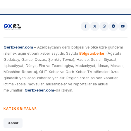
Qerbxeber.com
– Azərbaycanın qərb bölgəsi və ölkə üzrə gündəmi
izləmək üçün etibarlı xəbər saytıdır. Saytda
Bölgə xəbərləri
(Ağstafa,
Gədəbəy, Gəncə, Qazax, Şəmkir, Tovuz), Hadisə, Sosial, Siyasət,
İqtisadiyyat, Dünya, Elm və Texnologiya, Mədəniyyət, İdman, Maraqlı,
Müsahibə-Reportaj, QHT Xəbər və Qərb Xəbər TV bölmələri üzrə
gündəlik yenilənən xəbərlər yer alır. Regionlardan ən son xəbərlər,
ictimai-sosial mövzular, müsahibələr və reportajlar ilə aktual
məlumatları
Qerbxeber.com
-da izləyin.
KATEQORIYALAR
Xəbər