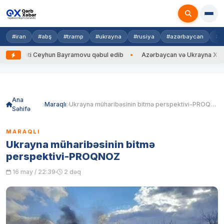
#iran
#abş
#tramp
#ukrayna
#rusiya
#azərbaycan
#h
ti Ceyhun Bayramovu qəbul edib
Azərbaycan və Ukrayna XİN başçıları a
Skip
to
content
Ana
Maraqlı
Ukrayna müharibəsinin bitmə perspektivi-PROQNOZ
Səhifə
MARAQLI
Ukrayna müharibəsinin bitmə
perspektivi-PROQNOZ
16 may / 22:39
2 dəq