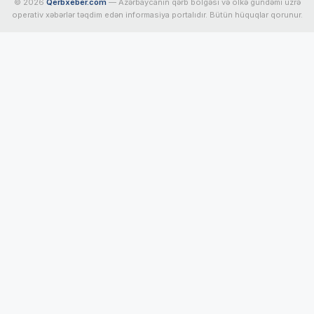
© 2026
Qerbxeber.com
— Azərbaycanın qərb bölgəsi və ölkə gündəmi üzrə
operativ xəbərlər təqdim edən informasiya portalıdır. Bütün hüquqlar qorunur.