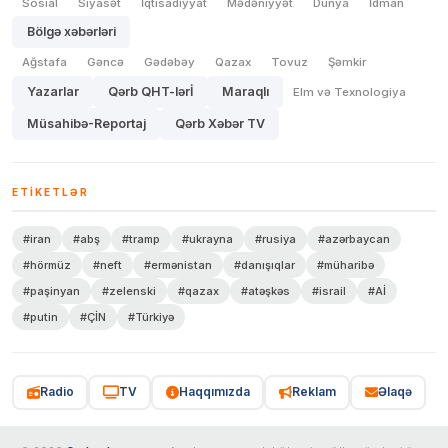
Sosial
Siyasət
İqtisadiyyat
Mədəniyyət
Dünya
İdman
Bölgə xəbərləri
Ağstafa
Gəncə
Gədəbəy
Qazax
Tovuz
Şəmkir
Yazarlar
Qərb QHT-lərİ
Maraqlı
Elm və Texnologiya
Müsahibə-Reportaj
Qərb Xəbər TV
ETIKETLƏR
#iran
#abş
#tramp
#ukrayna
#rusiya
#azərbaycan
#hörmüz
#neft
#ermənistan
#danışıqlar
#müharibə
#paşinyan
#zelenski
#qazax
#atəşkəs
#israil
#Aİ
#putin
#ÇİN
#Türkiyə
Radio
TV
Haqqımızda
Reklam
Əlaqə