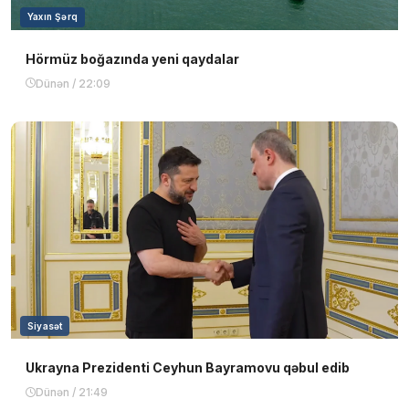
Yaxın Şərq
Hörmüz boğazında yeni qaydalar
Dünən / 22:09
Siyasət
Ukrayna Prezidenti Ceyhun Bayramovu qəbul edib
Dünən / 21:49