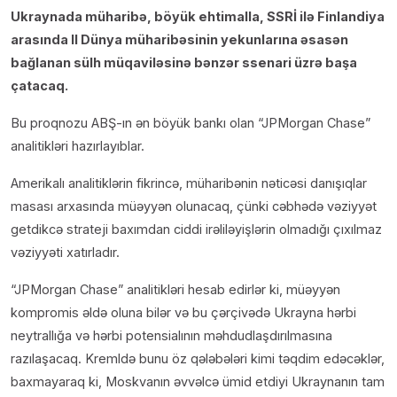
Ukraynada müharibə, böyük ehtimalla, SSRİ ilə Finlandiya
arasında II Dünya müharibəsinin yekunlarına əsasən
bağlanan sülh müqaviləsinə bənzər ssenari üzrə başa
çatacaq.
Bu proqnozu ABŞ-ın ən böyük bankı olan “JPMorgan Chase”
analitikləri hazırlayıblar.
Amerikalı analitiklərin fikrincə, müharibənin nəticəsi danışıqlar
masası arxasında müəyyən olunacaq, çünki cəbhədə vəziyyət
getdikcə strateji baxımdan ciddi irəliləyişlərin olmadığı çıxılmaz
vəziyyəti xatırladır.
“JPMorgan Chase” analitikləri hesab edirlər ki, müəyyən
kompromis əldə oluna bilər və bu çərçivədə Ukrayna hərbi
neytrallığa və hərbi potensialının məhdudlaşdırılmasına
razılaşacaq. Kremldə bunu öz qələbələri kimi təqdim edəcəklər,
baxmayaraq ki, Moskvanın əvvəlcə ümid etdiyi Ukraynanın tam