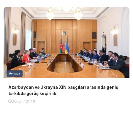
Avropa
Azərbaycan və Ukrayna XİN başçıları arasında geniş
tərkibdə görüş keçirilib
Dünən / 21:40