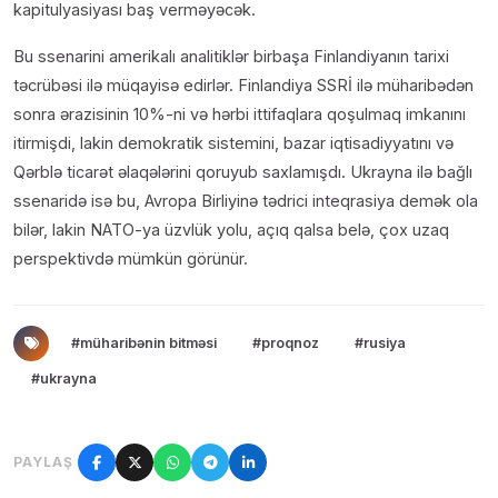
kapitulyasiyası baş verməyəcək.
Bu ssenarini amerikalı analitiklər birbaşa Finlandiyanın tarixi
təcrübəsi ilə müqayisə edirlər. Finlandiya SSRİ ilə müharibədən
sonra ərazisinin 10%-ni və hərbi ittifaqlara qoşulmaq imkanını
itirmişdi, lakin demokratik sistemini, bazar iqtisadiyyatını və
Qərblə ticarət əlaqələrini qoruyub saxlamışdı. Ukrayna ilə bağlı
ssenaridə isə bu, Avropa Birliyinə tədrici inteqrasiya demək ola
bilər, lakin NATO-ya üzvlük yolu, açıq qalsa belə, çox uzaq
perspektivdə mümkün görünür.
#müharibənin bitməsi
#proqnoz
#rusiya
#ukrayna
PAYLAŞ