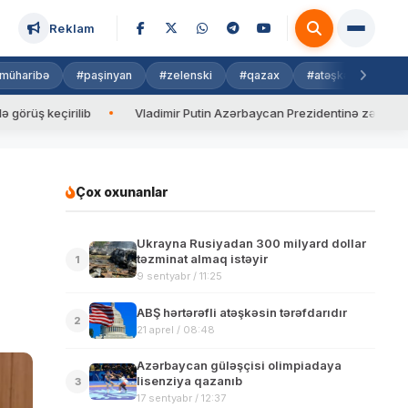
Reklam
müharibə
#paşinyan
#zelenski
#qazax
#atəşkəs
#isra
eçirilib
Vladimir Putin Azərbaycan Prezidentinə zəng edib
Çox oxunanlar
Ukrayna Rusiyadan 300 milyard dollar
təzminat almaq istəyir
1
9 sentyabr / 11:25
ABŞ hərtərəfli atəşkəsin tərəfdarıdır
2
21 aprel / 08:48
Azərbaycan güləşçisi olimpiadaya
lisenziya qazanıb
3
17 sentyabr / 12:37