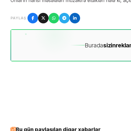
Onların hansı məsələləri müzakirə etdikləri hələ ki, aç
PAYLAŞ
Burada
sizin
rekla
Bu gün paylaşılan digər xəbərlər