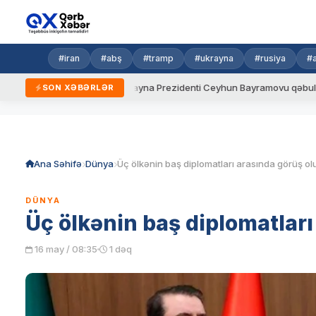
#iran
#abş
#tramp
#ukrayna
#rusiya
#
i qaydalar
Ukrayna Prezidenti Ceyhun Bayramovu qəbul edib
SON XƏBƏRLƏR
Skip
to
content
Ana Səhifə
Dünya
Üç ölkənin baş diplomatları arasında görüş ol
DÜNYA
Üç ölkənin baş diplomatları
16 may / 08:35
1 dəq