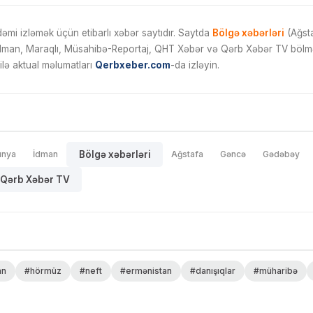
mi izləmək üçün etibarlı xəbər saytıdır. Saytda
Bölgə xəbərləri
(Ağsta
İdman, Maraqlı, Müsahibə-Reportaj, QHT Xəbər və Qərb Xəbər TV bölmələ
ilə aktual məlumatları
Qerbxeber.com
-da izləyin.
ünya
İdman
Bölgə xəbərləri
Ağstafa
Gəncə
Gədəbəy
Qərb Xəbər TV
an
#hörmüz
#neft
#ermənistan
#danışıqlar
#müharibə