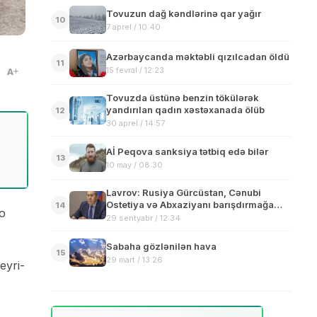
Tovuzun dağ kəndlərinə qar yağır
10
7 aprel / 10:40
Azərbaycanda məktəbli qızılcadan öldü
11
15 fevral / 12:23
A
Tovuzda üstünə benzin tökülərək
yandırılan qadın xəstəxanada ölüb
12
30 aprel / 14:57
Aİ Peqova sanksiya tətbiq edə bilər
13
10 may / 08:30
Lavrov: Rusiya Gürcüstan, Cənubi
Ostetiya və Abxaziyanı barışdırmağa
14
ko
hazırdır
29 sentyabr / 12:34
Sabaha gözlənilən hava
15
29 mart / 13:26
eyri-