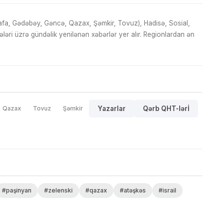
fa, Gədəbəy, Gəncə, Qazax, Şəmkir, Tovuz), Hadisə, Sosial,
ri üzrə gündəlik yenilənən xəbərlər yer alır. Regionlardan ən
Qazax
Tovuz
Şəmkir
Yazarlar
Qərb QHT-lərİ
#paşinyan
#zelenski
#qazax
#atəşkəs
#israil