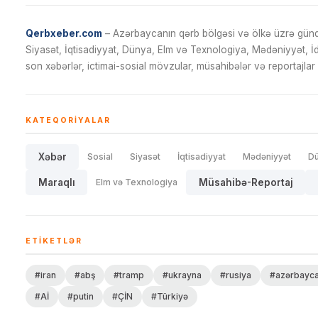
Qerbxeber.com
– Azərbaycanın qərb bölgəsi və ölkə üzrə gündə
Siyasət, İqtisadiyyat, Dünya, Elm və Texnologiya, Mədəniyyət, 
son xəbərlər, ictimai-sosial mövzular, müsahibələr və reportajlar 
KATEQORIYALAR
Xəbər
Sosial
Siyasət
İqtisadiyyat
Mədəniyyət
D
Maraqlı
Elm və Texnologiya
Müsahibə-Reportaj
ETIKETLƏR
#iran
#abş
#tramp
#ukrayna
#rusiya
#azərbayc
#Aİ
#putin
#ÇİN
#Türkiyə