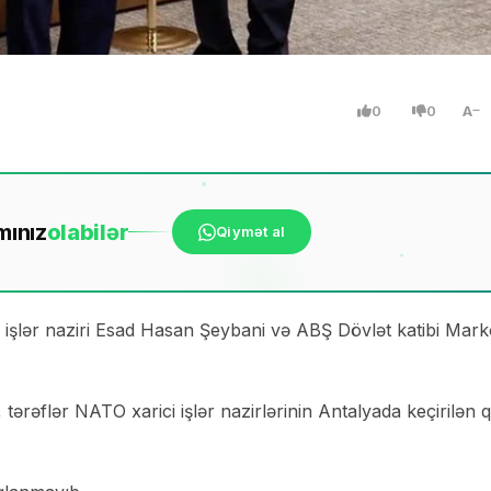
0
0
A
mınız
ola
bilər
Qiymət al
ci işlər naziri Esad Hasan Şeybani və ABŞ Dövlət katibi Mar
tərəflər NATO xarici işlər nazirlərinin Antalyada keçirilən q