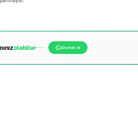
ıqlanmayıb.
mınız
ola
bilər
Qiymət al