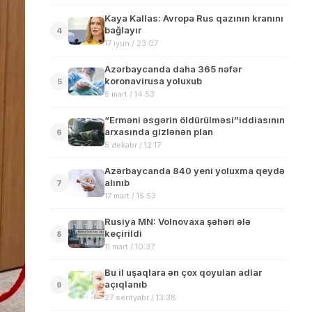
Kaya Kallas: Avropa Rus qazının kranını
bağlayır
4
17 iyun / 23:07
Azərbaycanda daha 365 nəfər
koronavirusa yoluxub
5
5 mart / 14:53
“Erməni əsgərin öldürülməsi”iddiasının
arxasında gizlənən plan
6
5 dekabr / 12:17
Azərbaycanda 840 yeni yoluxma qeydə
alınıb
7
17 mart / 15:53
Rusiya MN: Volnovaxa şəhəri ələ
keçirildi
8
11 mart / 10:37
Bu il uşaqlara ən çox qoyulan adlar
açıqlanıb
9
27 sentyabr / 13:38