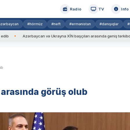
Radio
TV
Info
azərbaycan
#hörmüz
#neft
#ermənistan
#danışıqlar
#
Azərbaycan və Ukrayna XİN başçıları arasında geniş tərkibdə görüş k
ub
 arasında görüş olub