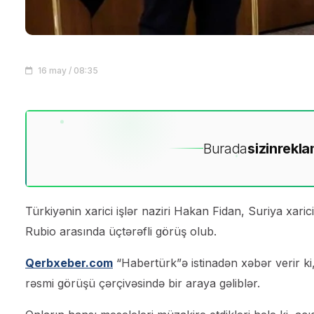
16 may / 08:35
Burada
sizin
rekla
Türkiyənin xarici işlər naziri Hakan Fidan, Suriya xari
Rubio arasında üçtərəfli görüş olub.
Qerbxeber.com
“Habertürk”ə istinadən xəbər verir ki, 
rəsmi görüşü çərçivəsində bir araya gəliblər.