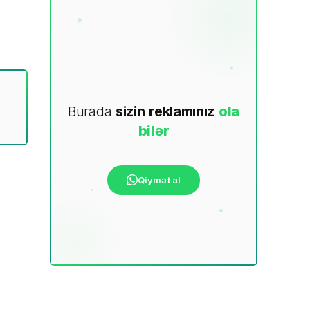
Burada
sizin
reklamınız
ola
bilər
Qiymət al