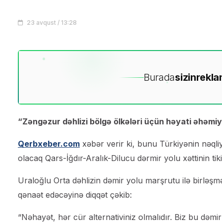
23 avqust / 13:28
Burada
sizin
rekla
“Zəngəzur dəhlizi bölgə ölkələri üçün həyati əhəmiy
Qerbxeber.com
xəbər verir ki, bunu Türkiyənin nəqliy
olacaq Qars-İğdır-Aralık-Dilucu dərmir yolu xəttinin tik
Uraloğlu Orta dəhlizin dəmir yolu marşrutu ilə birləşm
qənaət edəcəyinə diqqət çəkib:
“Nəhayət, hər cür alternativiniz olmalıdır. Biz bu də