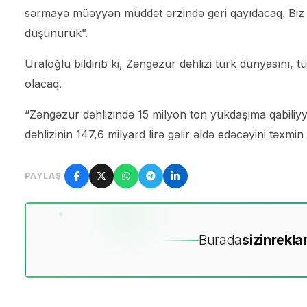
sərmayə müəyyən müddət ərzində geri qayıdacaq. Biz bu
düşünürük”.
Uraloğlu bildirib ki, Zəngəzur dəhlizi türk dünyasını, t
olacaq.
“Zəngəzur dəhlizində 15 milyon ton yükdaşıma qabiliyy
dəhlizinin 147,6 milyard lirə gəlir əldə edəcəyini təxmin 
PAYLAŞ
Burada
sizin
rekla