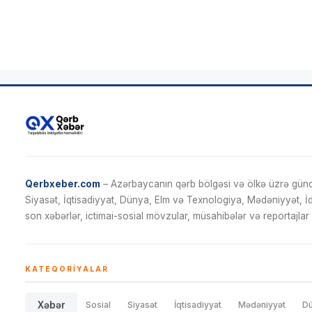
Qerbxeber.com
– Azərbaycanın qərb bölgəsi və ölkə üzrə gündə
Siyasət, İqtisadiyyat, Dünya, Elm və Texnologiya, Mədəniyyət, 
son xəbərlər, ictimai-sosial mövzular, müsahibələr və reportajlar 
KATEQORIYALAR
Xəbər
Sosial
Siyasət
İqtisadiyyat
Mədəniyyət
D