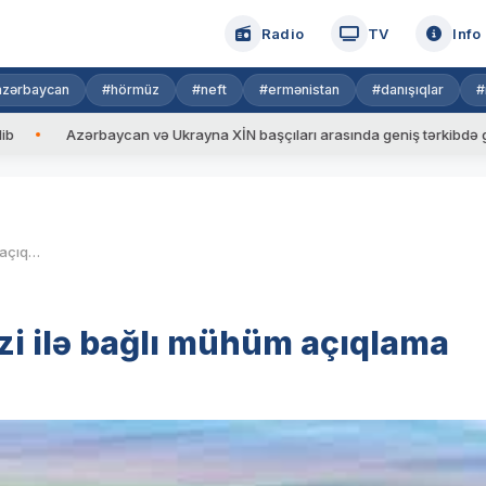
Radio
TV
Info
azərbaycan
#hörmüz
#neft
#ermənistan
#danışıqlar
#
Azərbaycan və Ukrayna XİN başçıları arasında geniş tərkibdə görüş keçir
Türkiyədən Zəngəzur dəhlizi ilə bağlı mühüm açıqlama
zi ilə bağlı mühüm açıqlama