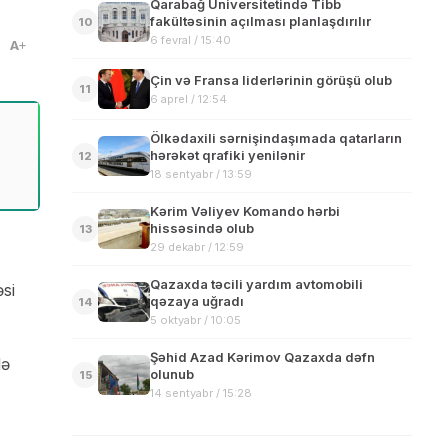
Qarabağ Universitetində Tibb
fakültəsinin açılması planlaşdırılır
10
6 fevral / 15:40
A
Çin və Fransa liderlərinin görüşü olub
11
6 aprel / 12:54
Ölkədaxili sərnişindaşımada qatarların
hərəkət qrafiki yenilənir
12
18 sentyabr / 13:59
Kərim Vəliyev Komando hərbi
hissəsində olub
13
29 dekabr / 12:59
Qazaxda təcili yardım avtomobili
si
qəzaya uğradı
14
5 oktyabr / 10:05
Şəhid Azad Kərimov Qazaxda dəfn
də
olunub
15
14 sentyabr / 15:28