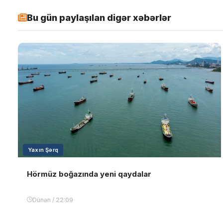
Bu gün paylaşılan digər xəbərlər
Yaxın Şərq
Hörmüz boğazında yeni qaydalar
Dünən / 22:09