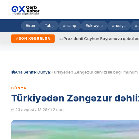
#iran
#abş
#tramp
#ukrayna
#rusiya
#
ydalar
Ukrayna Prezidenti Ceyhun Bayramovu qəbul edib
SON XƏBƏRLƏR
Skip
to
content
Ana Səhifə
Dünya
DÜNYA
Türkiyədən Zəngəzur dəhli
23 avqust / 13:28
2 dəq