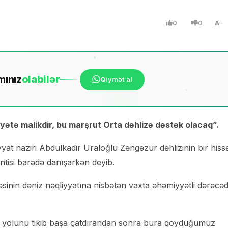
0
0
A
mınız
ola
bilər
Qiymət al
yətə malikdir, bu marşrut Orta dəhlizə dəstək olacaq”.
yat naziri Abdulkadir Uraloğlu Zəngəzur dəhlizinin bir hissə
intisi barədə danışarkən deyib.
əsinin dəniz nəqliyyatına nisbətən vaxta əhəmiyyətli dərəcə
mir yolunu tikib başa çatdırandan sonra bura qoyduğumuz