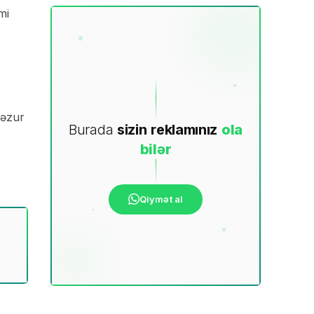
mi
gəzur
Burada
sizin
reklamınız
ola
bilər
Qiymət al