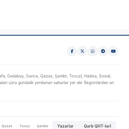
fa, Gədəbəy, Gəncə, Qazax, Şəmkir, Tovuz), Hadisə, Sosial,
ri üzrə gündəlik yenilənən xəbərlər yer alır. Regionlardan ən
Qazax
Tovuz
Şəmkir
Yazarlar
Qərb QHT-lərİ