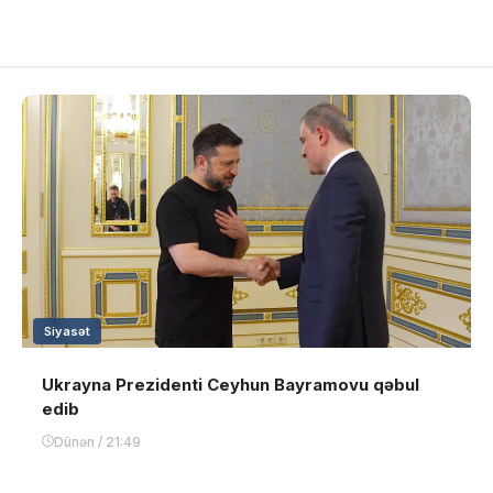
Siyasət
Ukrayna Prezidenti Ceyhun Bayramovu qəbul
edib
Dünən / 21:49