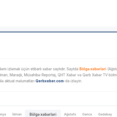
mi izləmək üçün etibarlı xəbər saytıdır. Saytda
Bölgə xəbərləri
(Ağsta
İdman, Maraqlı, Müsahibə-Reportaj, QHT Xəbər və Qərb Xəbər TV bölmələ
ilə aktual məlumatları
Qerbxeber.com
-da izləyin.
ünya
İdman
Bölgə xəbərləri
Ağstafa
Gəncə
Gədəbəy