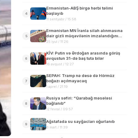
Ermənistan-ABŞ birgə hərbi təlimi
başlayıb
4
11 sentyabr / 15:58
Ermənistan MN İranla silah alınmasına
dair gizli müqavilənin imzalandığını
5
təkzib edib
25 iyul / 11:26
KİV: Putin və Ərdoğan arasında görüş
avqustun 31-də baş tuta bilər
6
16 avqust / 12:27
SEPAH: Tramp nə desə də Hörmüz
boğazı açılmayacaq
7
1 aprel / 21:19
Rusiya səfiri: “Qarabağ məsələsi
bağlanıb”
8
12 fevral / 09:57
Ağstafada su sayğacları oğurlanıb
9
6 mart / 11:39