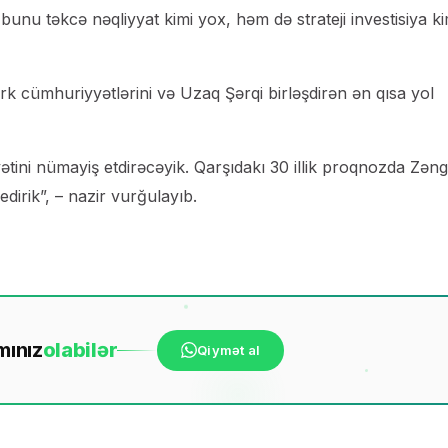
nu təkcə nəqliyyat kimi yox, həm də strateji investisiya ki
ürk cümhuriyyətlərini və Uzaq Şərqi birləşdirən ən qısa yol
ətini nümayiş etdirəcəyik. Qarşıdakı 30 illik proqnozda Zən
edirik”, – nazir vurğulayıb.
mınız
ola
bilər
Qiymət al