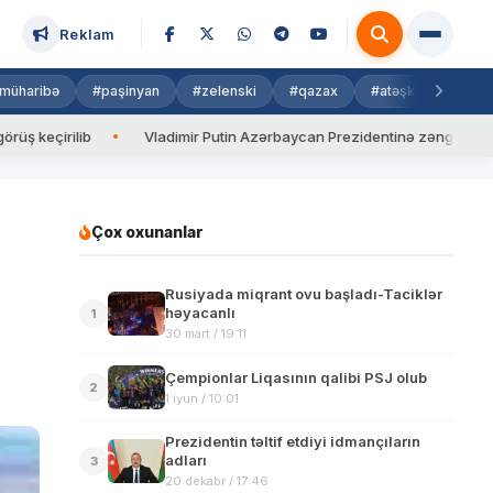
Reklam
müharibə
#paşinyan
#zelenski
#qazax
#atəşkəs
#isra
ilib
Vladimir Putin Azərbaycan Prezidentinə zəng edib
Va
Çox oxunanlar
Rusiyada miqrant ovu başladı-Taciklər
həyacanlı
1
30 mart / 19:11
Çempionlar Liqasının qalibi PSJ olub
2
1 iyun / 10:01
Prezidentin təltif etdiyi idmançıların
adları
3
20 dekabr / 17:46