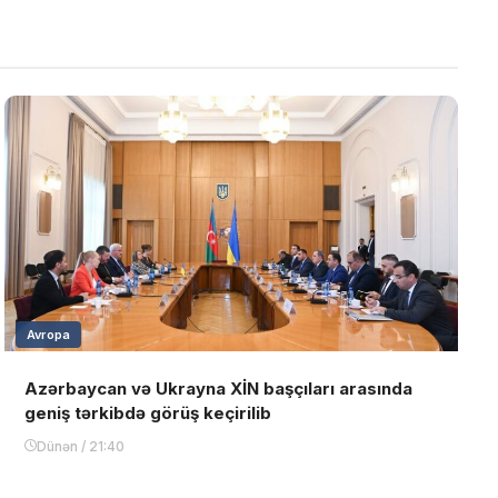
Avropa
Azərbaycan və Ukrayna XİN başçıları arasında
geniş tərkibdə görüş keçirilib
Dünən / 21:40