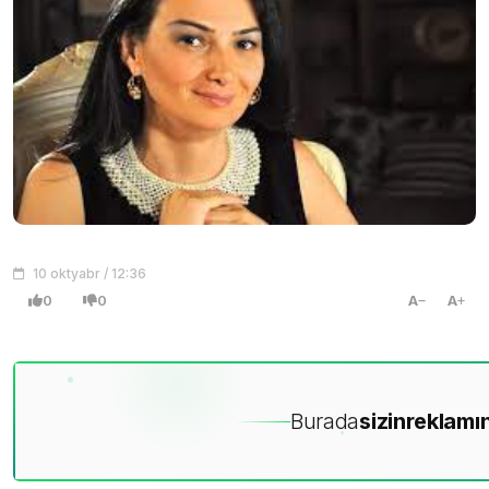
10 oktyabr / 12:36
0
0
A
A
Burada
sizin
reklamın