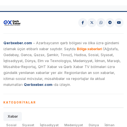
Qerbxeber.com
– Azərbaycanın qərb bölgəsi və ölkə üzrə gündəmi
izləmək üçün etibarlı xəbər saytıdır. Saytda
Bölgə xəbərləri
(Ağstafa,
Gədəbəy, Gəncə, Qazax, Şəmkir, Tovuz), Hadisə, Sosial, Siyasət,
İqtisadiyyat, Dünya, Elm və Texnologiya, Mədəniyyət, İdman, Maraqlı,
Müsahibə-Reportaj, QHT Xəbər və Qərb Xəbər TV bölmələri üzrə
gündəlik yenilənən xəbərlər yer alır. Regionlardan ən son xəbərlər,
ictimai-sosial mövzular, müsahibələr və reportajlar ilə aktual
məlumatları
Qerbxeber.com
-da izləyin.
KATEQORIYALAR
Xəbər
Sosial
Siyasət
İqtisadiyyat
Mədəniyyət
Dünya
İdman