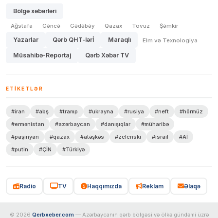
Bölgə xəbərləri
Ağstafa
Gəncə
Gədəbəy
Qazax
Tovuz
Şəmkir
Yazarlar
Qərb QHT-lərİ
Maraqlı
Elm və Texnologiya
Müsahibə-Reportaj
Qərb Xəbər TV
ETIKETLƏR
#iran
#abş
#tramp
#ukrayna
#rusiya
#neft
#hörmüz
#ermənistan
#azərbaycan
#danışıqlar
#müharibə
#paşinyan
#qazax
#atəşkəs
#zelenski
#israil
#Aİ
#putin
#ÇİN
#Türkiyə
Radio
TV
Haqqımızda
Reklam
Əlaqə
© 2026
Qerbxeber.com
— Azərbaycanın qərb bölgəsi və ölkə gündəmi üzrə