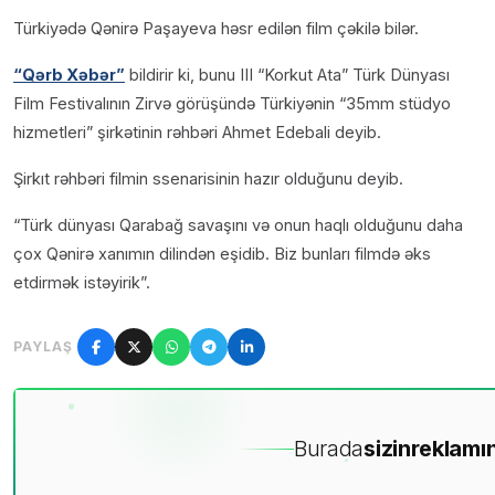
Türkiyədə Qənirə Paşayeva həsr edilən film çəkilə bilər.
“Qərb Xəbər”
bildirir ki, bunu III “Korkut Ata” Türk Dünyası
Film Festivalının Zirvə görüşündə Türkiyənin “35mm stüdyo
hizmetleri” şirkətinin rəhbəri Ahmet Edebali deyib.
Şirkıt rəhbəri filmin ssenarisinin hazır olduğunu deyib.
“Türk dünyası Qarabağ savaşını və onun haqlı olduğunu daha
çox Qənirə xanımın dilindən eşidib. Biz bunları filmdə əks
etdirmək istəyirik”.
PAYLAŞ
Burada
sizin
reklamın