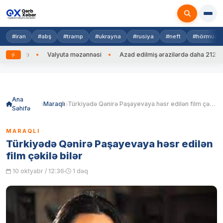
#iran
#abş
#tramp
#ukrayna
#rusiya
#neft
#hörmüz
g edib
Valyuta məzənnəsi
Azad edilmiş ərazilərdə daha 212 mina,
Skip
to
content
Ana
Maraqlı
Türkiyədə Qənirə Paşayevaya həsr edilən film çəkilə bilər
Səhifə
MARAQLI
Türkiyədə Qənirə Paşayevaya həsr edilən
film çəkilə bilər
10 oktyabr / 12:36
1 dəq