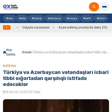
#iran
#abş
#tramp
#ukrayna
#rusiya
#neft
#hörmüz
 edib
Valyuta məzənnəsi
Azad edilmiş ərazilərdə daha 212 mina, 
Skip
to
content
Ana
Sosial
Türkiyə və Azərbaycan vətəndaşları icbari tibbi sığortadan qarşılıqlı istifadə edəcəklər
Səhifə
SOSIAL
Türkiyə və Azərbaycan vətəndaşları icbari
tibbi sığortadan qarşılıqlı istifadə
edəcəklər
8 fevral / 12:07
1 dəq