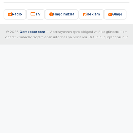
Radio
TV
Haqqımızda
Reklam
Əlaqə
© 2026
Qerbxeber.com
— Azərbaycanın qərb bölgəsi və ölkə gündəmi üzrə
operativ xəbərlər təqdim edən informasiya portalıdır. Bütün hüquqlar qorunur.