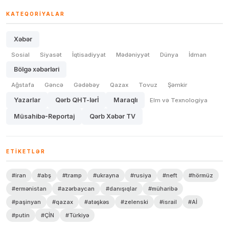
KATEQORIYALAR
Xəbər
Sosial
Siyasət
İqtisadiyyat
Mədəniyyət
Dünya
İdman
Bölgə xəbərləri
Ağstafa
Gəncə
Gədəbəy
Qazax
Tovuz
Şəmkir
Yazarlar
Qərb QHT-lərİ
Maraqlı
Elm və Texnologiya
Müsahibə-Reportaj
Qərb Xəbər TV
ETIKETLƏR
#iran
#abş
#tramp
#ukrayna
#rusiya
#neft
#hörmüz
#ermənistan
#azərbaycan
#danışıqlar
#müharibə
#paşinyan
#qazax
#atəşkəs
#zelenski
#israil
#Aİ
#putin
#ÇİN
#Türkiyə