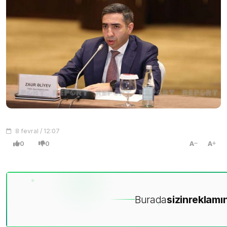
8 fevral / 12:07
0
0
A
A
Burada
sizin
reklamın