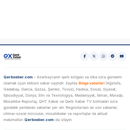
Qerbxeber.com
– Azərbaycanın qərb bölgəsi və ölkə üzrə gündəmi
izləmək üçün etibarlı xəbər saytıdır. Saytda
Bölgə xəbərləri
(Ağstafa,
Gədəbəy, Gəncə, Qazax, Şəmkir, Tovuz), Hadisə, Sosial, Siyasət,
İqtisadiyyat, Dünya, Elm və Texnologiya, Mədəniyyət, İdman, Maraqlı,
Müsahibə-Reportaj, QHT Xəbər və Qərb Xəbər TV bölmələri üzrə
gündəlik yenilənən xəbərlər yer alır. Regionlardan ən son xəbərlər,
ictimai-sosial mövzular, müsahibələr və reportajlar ilə aktual
məlumatları
Qerbxeber.com
-da izləyin.