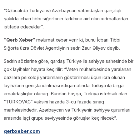
“Gələcəkdə Türkiyə və Azərbaycan vətəndaşları qarşılıqlı
şəkildə icbari tibbi sığortanın tərkibinə aid olan xidmətlərdən
istifadə edəcəklər”.
“Qərb Xəbər”
məlumat xəbər verir ki, bunu İcbari Tibbi
Sığorta üzrə Dövlət Agentliyinin sədri Zaur Əliyev deyib.
Sədrin sözlərinə görə, qardaş Türkiyə ilə səhiyyə sahəsində bir
çox layihələr həyata keçirilir: “Vətən müharibəsində yaralanan
qazilərə psixoloji yardımların göstərilməsi üçün icra olunan
layihələrin genişləndirilməsi istiqamətində Türkiyə ilə birgə
əməkdaşlıqlar olacaq. Bundan başqa, Türkiyə istehsalı olan
“TÜRKOVAC” vaksini hazırda 3-cü fazada sınaq
mərhələsindədir. Azərbaycan və Türkiyənin səhiyyə qurumları
arasında işçi qrupu səviyyəsində görüşlər keçiriləcək”.
qerbxeber.com