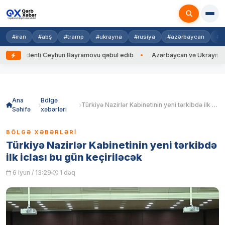
#iran
#abş
#tramp
#ukrayna
#rusiya
#azərbaycan
#h
Prezidenti Ceyhun Bayramovu qəbul edib
Azərbaycan və Ukrayna XİN baş
Skip
to
content
Ana
Bölgə
Türkiyə Nazirlər Kabinetinin yeni tərkibdə ilk iclası bu gün keçiriləcək
Səhifə
xəbərləri
BÖLGƏ XƏBƏRLƏRI
Türkiyə Nazirlər Kabinetinin yeni tərkibdə
ilk iclası bu gün keçiriləcək
6 iyun / 13:29
1 dəq