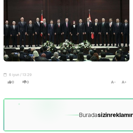
6 iyun / 13:29
0
0
A
A
Burada
sizin
reklamın