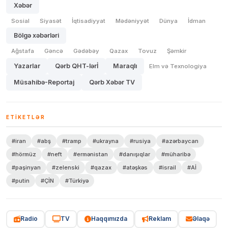
Xəbər
Sosial
Siyasət
İqtisadiyyat
Mədəniyyət
Dünya
İdman
Bölgə xəbərləri
Ağstafa
Gəncə
Gədəbəy
Qazax
Tovuz
Şəmkir
Yazarlar
Qərb QHT-lərİ
Maraqlı
Elm və Texnologiya
Müsahibə-Reportaj
Qərb Xəbər TV
ETIKETLƏR
#iran
#abş
#tramp
#ukrayna
#rusiya
#azərbaycan
#hörmüz
#neft
#ermənistan
#danışıqlar
#müharibə
#paşinyan
#zelenski
#qazax
#atəşkəs
#israil
#Aİ
#putin
#ÇİN
#Türkiyə
Radio
TV
Haqqımızda
Reklam
Əlaqə