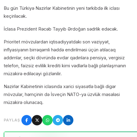
Bu gün Türkiyə Nazirlər Kabinetinin yeni tərkibdə ilk iclası
keçiriləcək.
İclasa Prezident Rəcəb Tayyib Ərdoğan sədrlik edəcək.
Prioritet mövzulardan iqtisadiyyatdakı son vəziyyət,
inflyasiyanın birrəqəmli həddə endirilməsi üçün atılacaq
addımlar, seçki dövründə evdar qadınlara pensiya, vergisiz
telefon, faizsiz evlilik krediti kimi vədlərlə bağlı planlaşmanın
müzakirə ediləcəyi gözlənilir.
Nazirlər Kabinetinin iclasında xarici siyasətlə bağlı digər
mövzular, həmçinin də İsveçin NATO-ya üzvlük məsələsi
müzakirə olunacaq.
PAYLAŞ