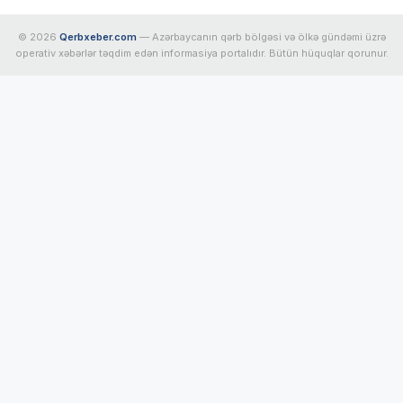
© 2026
Qerbxeber.com
— Azərbaycanın qərb bölgəsi və ölkə gündəmi üzrə
operativ xəbərlər təqdim edən informasiya portalıdır. Bütün hüquqlar qorunur.