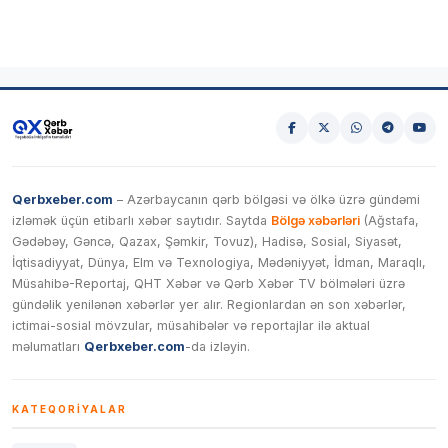
Qerbxeber.com
– Azərbaycanın qərb bölgəsi və ölkə üzrə gündəmi
izləmək üçün etibarlı xəbər saytıdır. Saytda
Bölgə xəbərləri
(Ağstafa,
Gədəbəy, Gəncə, Qazax, Şəmkir, Tovuz), Hadisə, Sosial, Siyasət,
İqtisadiyyat, Dünya, Elm və Texnologiya, Mədəniyyət, İdman, Maraqlı,
Müsahibə-Reportaj, QHT Xəbər və Qərb Xəbər TV bölmələri üzrə
gündəlik yenilənən xəbərlər yer alır. Regionlardan ən son xəbərlər,
ictimai-sosial mövzular, müsahibələr və reportajlar ilə aktual
məlumatları
Qerbxeber.com
-da izləyin.
KATEQORIYALAR