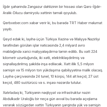
İğdır şəhərində Zəngəzur dəhlizinin bir hissəsi olan Qars-İğdır-
Aralık-Dilucu dəmiryolu xəttinin təməli qoyulub.
Qerbxeber.com xəbər verir ki, bu barədə TRT Haber məlumat
yayıb.
Qeyd edək ki, layihə üçün Türkiyə Xəzinə və Maliyyə Nazirliyi
tərəfindən görülən işlər nəticəsində 2,4 milyard avro
məbləğində xarici maliyyələşdirmə təmin edilib. Bu xətt 224
kilometr uzunluğunda, iki xətli, elektrikləşdirilmiş və
siqnallaşdırılmış şəkildə inşa ediləcək. Xətt illik 5,5 milyon
sərnişin və 15 milyon ton yükdaşıma qabiliyyətinə malik olacaq.
Layihə çərçivəsində 24 tunel, 10 körpü, 144 alt keçid, 27 üst
keçid, 480 suötürücü və s. inşası nəzərdə tutulur.
Xatırladaq ki, Türkiyənin nəqliyyat və infrastruktur naziri
Abdulkadir Uraloğlu bir neçə gün əvvəl bu barədə açıqlama
verərək sözügedən xəttin Türkiyənin şərqində yük və sərnişin