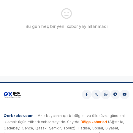
Bu gün heç bir yeni xəbər yayımlanmadı
Qerbxeber.com
– Azərbaycanın qərb bölgəsi və ölkə üzrə gündəmi
izləmək üçün etibarlı xəbər saytıdır. Saytda
Bölgə xəbərləri
(Ağstafa,
Gədəbəy, Gəncə, Qazax, Şəmkir, Tovuz), Hadisə, Sosial, Siyasət,