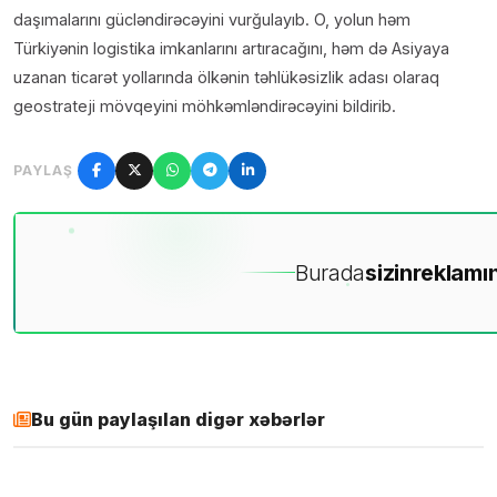
daşımalarını gücləndirəcəyini vurğulayıb. O, yolun həm
Türkiyənin logistika imkanlarını artıracağını, həm də Asiyaya
uzanan ticarət yollarında ölkənin təhlükəsizlik adası olaraq
geostrateji mövqeyini möhkəmləndirəcəyini bildirib.
PAYLAŞ
Burada
sizin
reklamın
Bu gün paylaşılan digər xəbərlər