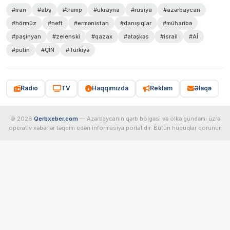
#iran
#abş
#tramp
#ukrayna
#rusiya
#azərbaycan
#hörmüz
#neft
#ermənistan
#danışıqlar
#müharibə
#paşinyan
#zelenski
#qazax
#atəşkəs
#israil
#Aİ
#putin
#ÇİN
#Türkiyə
Radio
TV
Haqqımızda
Reklam
Əlaqə
© 2026
Qerbxeber.com
— Azərbaycanın qərb bölgəsi və ölkə gündəmi üzrə
operativ xəbərlər təqdim edən informasiya portalıdır. Bütün hüquqlar qorunur.