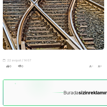
22 avqust / 14:07
0
0
A
A
Burada
sizin
reklamın