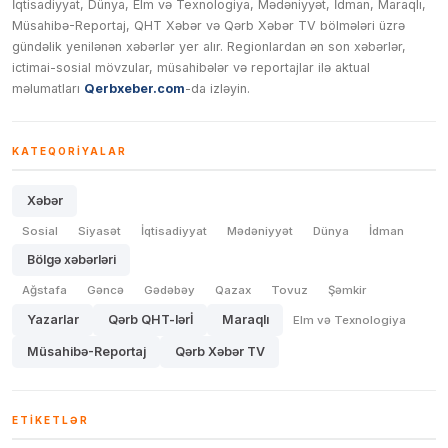
İqtisadiyyat, Dünya, Elm və Texnologiya, Mədəniyyət, İdman, Maraqlı,
Müsahibə-Reportaj, QHT Xəbər və Qərb Xəbər TV bölmələri üzrə
gündəlik yenilənən xəbərlər yer alır. Regionlardan ən son xəbərlər,
ictimai-sosial mövzular, müsahibələr və reportajlar ilə aktual
məlumatları
Qerbxeber.com
-da izləyin.
KATEQORIYALAR
Xəbər
Sosial
Siyasət
İqtisadiyyat
Mədəniyyət
Dünya
İdman
Bölgə xəbərləri
Ağstafa
Gəncə
Gədəbəy
Qazax
Tovuz
Şəmkir
Yazarlar
Qərb QHT-lərİ
Maraqlı
Elm və Texnologiya
Müsahibə-Reportaj
Qərb Xəbər TV
ETIKETLƏR