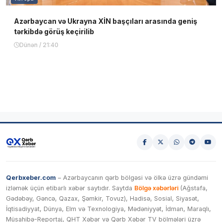
Azərbaycan və Ukrayna XİN başçıları arasında geniş
tərkibdə görüş keçirilib
Dünən / 21:40
Qerbxeber.com
– Azərbaycanın qərb bölgəsi və ölkə üzrə gündəmi
izləmək üçün etibarlı xəbər saytıdır. Saytda
Bölgə xəbərləri
(Ağstafa,
Gədəbəy, Gəncə, Qazax, Şəmkir, Tovuz), Hadisə, Sosial, Siyasət,
İqtisadiyyat, Dünya, Elm və Texnologiya, Mədəniyyət, İdman, Maraqlı,
Müsahibə-Reportaj, QHT Xəbər və Qərb Xəbər TV bölmələri üzrə