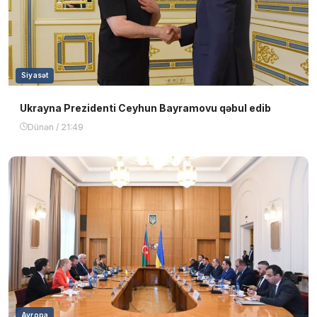
Siyasət
Ukrayna Prezidenti Ceyhun Bayramovu qəbul edib
Dünən / 21:49
Avropa