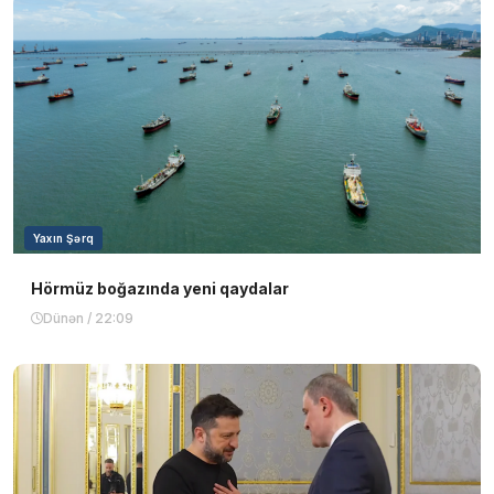
Yaxın Şərq
Hörmüz boğazında yeni qaydalar
Dünən / 22:09