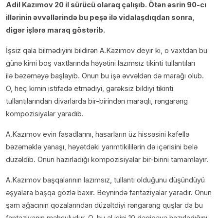
Adil Kazımov 20 il sürücü olaraq çalışıb. Ötən əsrin 90-cı
illərinin əvvəllərində bu peşə ilə vidalaşdıqdan sonra,
digər işlərə maraq göstərib.
İşsiz qala bilmədiyini bildirən A.Kazımov deyir ki, o vaxtdan bu
günə kimi boş vaxtlarında həyətini lazımsız tikinti tullantıları
ilə bəzəməyə başlayıb. Onun bu işə əvvəldən də marağı olub.
O, heç kimin istifadə etmədiyi, gərəksiz bildiyi tikinti
tullantılarından divarlarda bir-birindən maraqlı, rəngarəng
kompozisiyalar yaradıb.
A.Kazımov evin fasadlarını, hasarların üz hissəsini kafellə
bəzəməklə yanaşı, həyətdəki yarımtikililərin də içərisini belə
düzəldib. Onun hazırladığı kompozisiyalar bir-birini tamamlayır.
A.Kazımov başqalarının lazımsız, tullantı olduğunu düşündüyü
əşyalara başqa gözlə baxır. Beynində fantaziyalar yaradır. Onun
şam ağacının qozalarından düzəltdiyi rəngarəng quşlar da bu
fantaziyanın məhsuludur. O, bu əl işini 10 dəqiqəyə hazırladığını