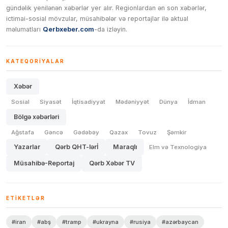
gündəlik yenilənən xəbərlər yer alır. Regionlardan ən son xəbərlər,
ictimai-sosial mövzular, müsahibələr və reportajlar ilə aktual
məlumatları
Qerbxeber.com
-da izləyin.
KATEQORIYALAR
Xəbər
Sosial
Siyasət
İqtisadiyyat
Mədəniyyət
Dünya
İdman
Bölgə xəbərləri
Ağstafa
Gəncə
Gədəbəy
Qazax
Tovuz
Şəmkir
Yazarlar
Qərb QHT-lərİ
Maraqlı
Elm və Texnologiya
Müsahibə-Reportaj
Qərb Xəbər TV
ETIKETLƏR
#iran
#abş
#tramp
#ukrayna
#rusiya
#azərbaycan