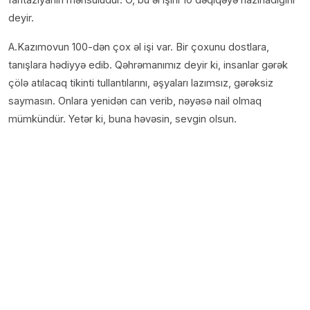
deyir.
A.Kazımovun 100-dən çox əl işi var. Bir çoxunu dostlara,
tanışlara hədiyyə edib. Qəhrəmanımız deyir ki, insanlar gərək
çölə atılacaq tikinti tullantılarını, əşyaları lazımsız, gərəksiz
saymasın. Onlara yenidən can verib, nəyəsə nail olmaq
mümkündür. Yetər ki, buna həvəsin, sevgin olsun.