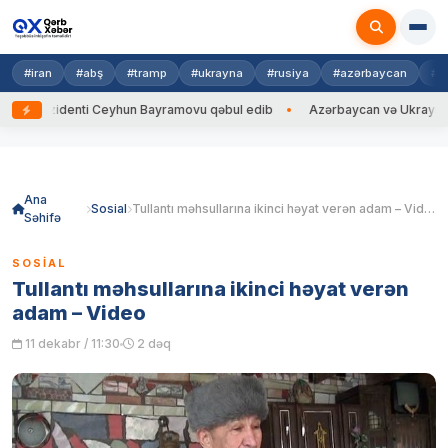
#iran
#abş
#tramp
#ukrayna
#rusiya
#azərbaycan
#h
ezidenti Ceyhun Bayramovu qəbul edib
Azərbaycan və Ukrayna XİN başç
Skip
to
content
Ana
Sosial
Tullantı məhsullarına ikinci həyat verən adam – Video
Səhifə
SOSIAL
Tullantı məhsullarına ikinci həyat verən
adam – Video
11 dekabr / 11:30
2 dəq