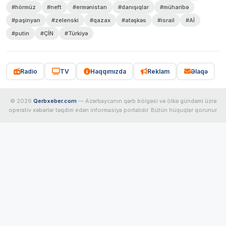
#hörmüz
#neft
#ermənistan
#danışıqlar
#müharibə
#paşinyan
#zelenski
#qazax
#atəşkəs
#israil
#Aİ
#putin
#ÇİN
#Türkiyə
Radio
TV
Haqqımızda
Reklam
Əlaqə
© 2026
Qerbxeber.com
— Azərbaycanın qərb bölgəsi və ölkə gündəmi üzrə
operativ xəbərlər təqdim edən informasiya portalıdır. Bütün hüquqlar qorunur.