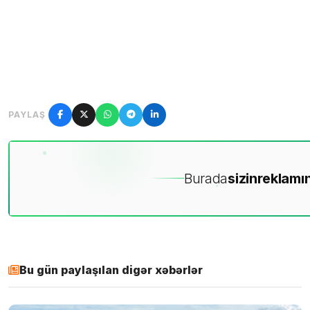
PAYLAŞ
Burada
sizin
reklamın
Bu gün paylaşılan digər xəbərlər