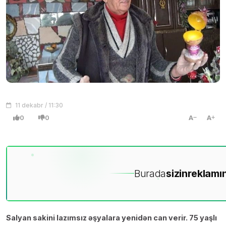
11 dekabr / 11:30
0
0
A
A
Burada
sizin
reklamın
Salyan sakini lazımsız əşyalara yenidən can verir. 75 yaşlı