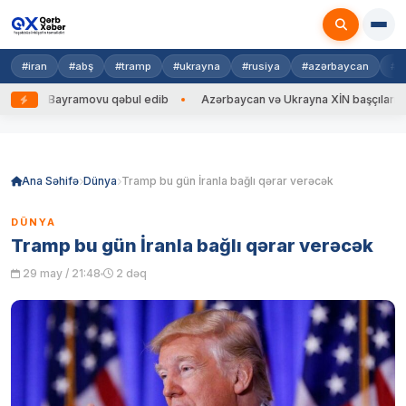
#iran
#abş
#tramp
#ukrayna
#rusiya
#azərbaycan
#h
yhun Bayramovu qəbul edib
Azərbaycan və Ukrayna XİN başçıları arasın
Skip
to
content
Ana Səhifə
Dünya
Tramp bu gün İranla bağlı qərar verəcək
DÜNYA
Tramp bu gün İranla bağlı qərar verəcək
29 may / 21:48
2 dəq