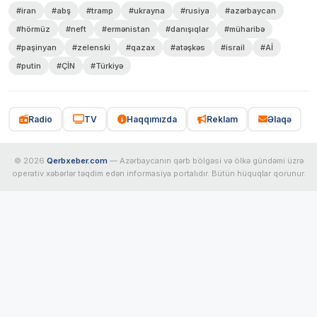
#iran
#abş
#tramp
#ukrayna
#rusiya
#azərbaycan
#hörmüz
#neft
#ermənistan
#danışıqlar
#müharibə
#paşinyan
#zelenski
#qazax
#atəşkəs
#israil
#Aİ
#putin
#ÇİN
#Türkiyə
Radio
TV
Haqqımızda
Reklam
Əlaqə
© 2026
Qerbxeber.com
— Azərbaycanın qərb bölgəsi və ölkə gündəmi üzrə
operativ xəbərlər təqdim edən informasiya portalıdır. Bütün hüquqlar qorunur.