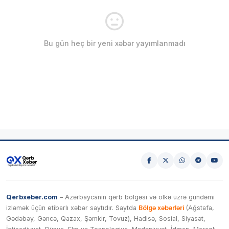
Bu gün heç bir yeni xəbər yayımlanmadı
Qerbxeber.com
– Azərbaycanın qərb bölgəsi və ölkə üzrə gündəmi
izləmək üçün etibarlı xəbər saytıdır. Saytda
Bölgə xəbərləri
(Ağstafa,
Gədəbəy, Gəncə, Qazax, Şəmkir, Tovuz), Hadisə, Sosial, Siyasət,