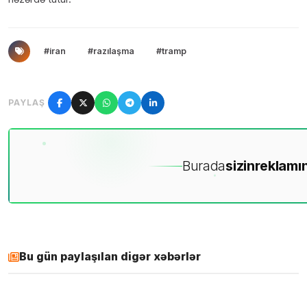
#iran
#razılaşma
#tramp
PAYLAŞ
Burada
sizin
reklamın
Bu gün paylaşılan digər xəbərlər