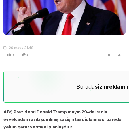
29 may / 21:48
0
0
A
A
Burada
sizin
reklamın
ABŞ Prezidenti Donald Tramp mayın 29-da İranla
əvvəlcədən razılaşdırılmış sazişin təsdiqlənməsi barədə
yekun qərar verməyi planlaşdırır.