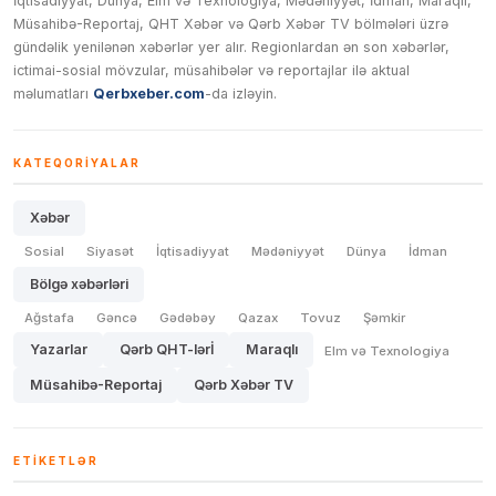
İqtisadiyyat, Dünya, Elm və Texnologiya, Mədəniyyət, İdman, Maraqlı,
Müsahibə-Reportaj, QHT Xəbər və Qərb Xəbər TV bölmələri üzrə
gündəlik yenilənən xəbərlər yer alır. Regionlardan ən son xəbərlər,
ictimai-sosial mövzular, müsahibələr və reportajlar ilə aktual
məlumatları
Qerbxeber.com
-da izləyin.
KATEQORIYALAR
Xəbər
Sosial
Siyasət
İqtisadiyyat
Mədəniyyət
Dünya
İdman
Bölgə xəbərləri
Ağstafa
Gəncə
Gədəbəy
Qazax
Tovuz
Şəmkir
Yazarlar
Qərb QHT-lərİ
Maraqlı
Elm və Texnologiya
Müsahibə-Reportaj
Qərb Xəbər TV
ETIKETLƏR