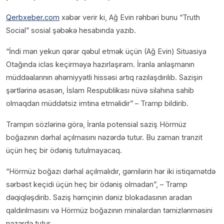
Qerbxeber.com
xəbər verir ki, Ağ Evin rəhbəri bunu “Truth
Social” sosial şəbəkə hesabında yazıb.
“İndi mən yekun qərar qəbul etmək üçün (Ağ Evin) Situasiya
Otağında iclas keçirməyə hazırlaşıram. İranla anlaşmanın
müddəalarının əhəmiyyətli hissəsi artıq razılaşdırılıb. Sazişin
şərtlərinə əsasən, İslam Respublikası nüvə silahına sahib
olmaqdan müddətsiz imtina etməlidir” – Tramp bildirib.
Trampın sözlərinə görə, İranla potensial saziş Hörmüz
boğazının dərhal açılmasını nəzərdə tutur. Bu zaman tranzit
üçün heç bir ödəniş tutulmayacaq.
“Hörmüz boğazı dərhal açılmalıdır, gəmilərin hər iki istiqamətdə
sərbəst keçidi üçün heç bir ödəniş olmadan”, – Tramp
dəqiqləşdirib. Saziş həmçinin dəniz blokadasının aradan
qaldırılmasını və Hörmüz boğazının minalardan təmizlənməsini
nəzərdə tutur.