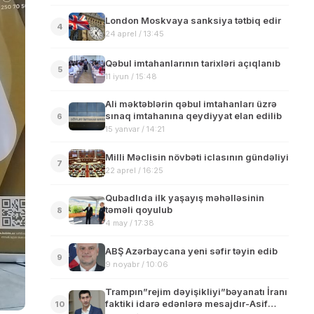
London Moskvaya sanksiya tətbiq edir
4
24 aprel / 13:45
Qəbul imtahanlarının tarixləri açıqlanıb
5
11 iyun / 15:48
Ali məktəblərin qəbul imtahanları üzrə
sınaq imtahanına qeydiyyat elan edilib
6
15 yanvar / 14:21
Milli Məclisin növbəti iclasının gündəliyi
7
22 aprel / 16:25
Qubadlıda ilk yaşayış məhəlləsinin
təməli qoyulub
8
4 may / 17:38
ABŞ Azərbaycana yeni səfir təyin edib
9
9 noyabr / 10:06
Trampın”rejim dəyişikliyi”bəyanatı İranı
faktiki idarə edənlərə mesajdır-Asif
10