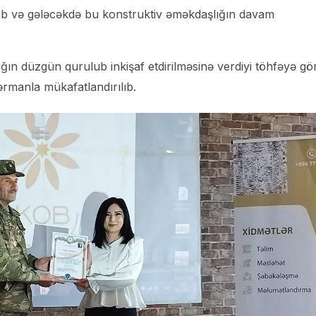
nub və gələcəkdə bu konstruktiv əməkdaşlığın davam
ığın düzgün qurulub inkişaf etdirilməsinə verdiyi töhfəyə gö
ərmanla mükafatlandırılıb.