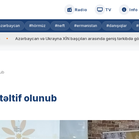
Radio
TV
Info
azərbaycan
#hörmüz
#neft
#ermənistan
#danışıqlar
#
 Ukrayna XİN başçıları arasında geniş tərkibdə görüş keçirilib
Vl
nub
əltif olunub