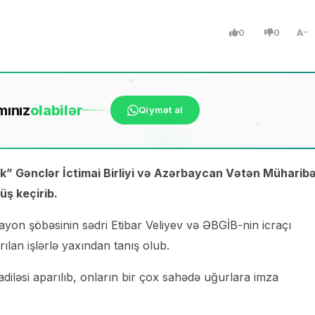
0
0
A
mınız
ola
bilər
Qiymət al
ik” Gənclər İctimai Birliyi və Azərbaycan Vətən Müharibə
üş keçirib.
on şöbəsinin sədri Etibar Veliyev və ƏBGİB-nin icraçı
an işlərlə yaxından tanış olub.
diləsi aparılıb, onların bir çox sahədə uğurlara imza