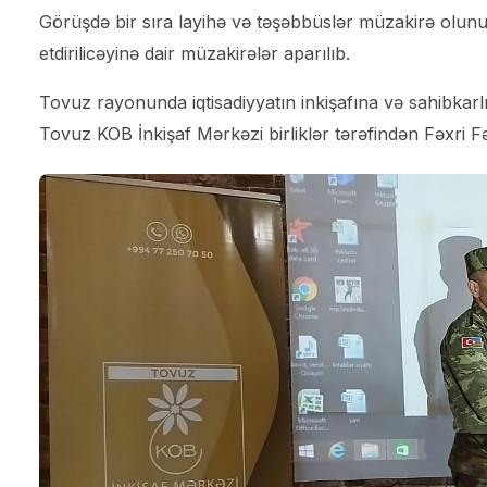
Görüşdə bir sıra layihə və təşəbbüslər müzakirə olu
etdirilicəyinə dair müzakirələr aparılıb.
Tovuz rayonunda iqtisadiyyatın inkişafına və sahibkarl
Tovuz KOB İnkişaf Mərkəzi birliklər tərəfindən Fəxri F