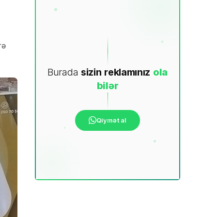
rə
Burada
sizin
reklamınız
ola
bilər
Qiymət al