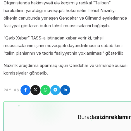
Əfqanıstanda hakimiyyəti ələ keçirmiş radikal “Taliban”
hərəkatının yaratdığı müvəqqəti hökumətin Təhsil Nazirliyi
ölkənin cənubunda yerləşən Qəndəhar və Gilmənd əyalətlərində
fəaliyyət göstərən bütün təhsil müəssisələrini bağlayıb.
“Qərb Xəbər” TASS-a istinadən xəbər verir ki, təhsil
müəssisələrinin işinin müvəqqəti dayandırılmasına səbəb kimi
“təlim planlarının və tədris fəaliyyətinin yoxlanılması” göstərilib.
Nazirlik araşdırma aparmaq üçün Qəndəhar və Gilməndə xüsusi
komissiyalar göndərib.
PAYLAŞ
Burada
sizin
reklamın