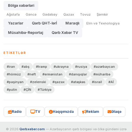
Bölgə xəbərləri
Ağstafa
Gəncə
Gədəbəy
Qazax
Tovuz
Şəmkir
Yazarlar
Qərb QHT-lərİ
Maraqlı
Elm və Texnologiya
Müsahibə-Reportaj
Qərb Xəbər TV
ETIKETLƏR
#iran
#abş
#tramp
#ukrayna
#rusiya
#azərbaycan
#hörmüz
#neft
#ermənistan
#danışıqlar
#müharibə
#paşinyan
#zelenski
#qazax
#atəşkəs
#israil
#Aİ
#putin
#ÇİN
#Türkiyə
Radio
TV
Haqqımızda
Reklam
Əlaqə
© 2026
Qerbxeber.com
— Azərbaycanın qərb bölgəsi və ölkə gündəmi üzrə