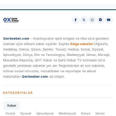
Qerbxeber.com
– Azərbaycanın qərb bölgəsi və ölkə üzrə gündəmi
izləmək üçün etibarlı xəbər saytıdır. Saytda
Bölgə xəbərləri
(Ağstafa,
Gədəbəy, Gəncə, Qazax, Şəmkir, Tovuz), Hadisə, Sosial, Siyasət,
İqtisadiyyat, Dünya, Elm və Texnologiya, Mədəniyyət, İdman, Maraqlı,
Müsahibə-Reportaj, QHT Xəbər və Qərb Xəbər TV bölmələri üzrə
gündəlik yenilənən xəbərlər yer alır. Regionlardan ən son xəbərlər,
ictimai-sosial mövzular, müsahibələr və reportajlar ilə aktual
məlumatları
Qerbxeber.com
-da izləyin.
KATEQORIYALAR
Xəbər
Sosial
Siyasət
İqtisadiyyat
Mədəniyyət
Dünya
İdman