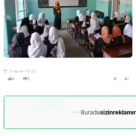
17 aprel / 15:23
0
0
A
A
Burada
sizin
reklamın