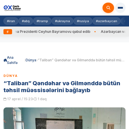
#iran
#abş
#tramp
#ukrayna
#rusiya
#azərbaycan
#h
krayna Prezidenti Ceyhun Bayramovu qəbul edib
Azərbaycan və Ukrayn
Skip
to
content
Ana
Dünya
“Taliban” Qəndəhar və Gilmənddə bütün təhsil müəssisələrini bağlayıb
Səhifə
DÜNYA
“Taliban” Qəndəhar və Gilmənddə bütün
təhsil müəssisələrini bağlayıb
17 aprel / 15:23
1 dəq