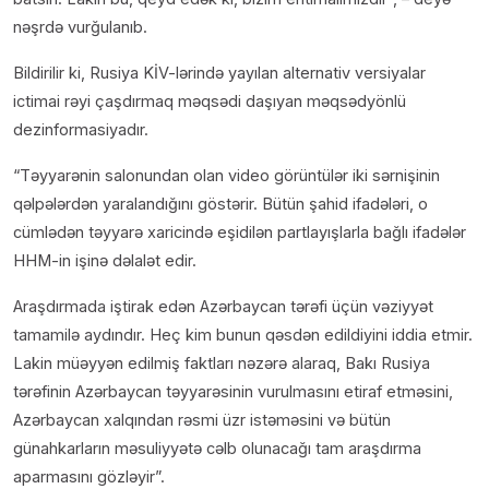
nəşrdə vurğulanıb.
Bildirilir ki, Rusiya KİV-lərində yayılan alternativ versiyalar
ictimai rəyi çaşdırmaq məqsədi daşıyan məqsədyönlü
dezinformasiyadır.
“Təyyarənin salonundan olan video görüntülər iki sərnişinin
qəlpələrdən yaralandığını göstərir. Bütün şahid ifadələri, o
cümlədən təyyarə xaricində eşidilən partlayışlarla bağlı ifadələr
HHM-in işinə dəlalət edir.
Araşdırmada iştirak edən Azərbaycan tərəfi üçün vəziyyət
tamamilə aydındır. Heç kim bunun qəsdən edildiyini iddia etmir.
Lakin müəyyən edilmiş faktları nəzərə alaraq, Bakı Rusiya
tərəfinin Azərbaycan təyyarəsinin vurulmasını etiraf etməsini,
Azərbaycan xalqından rəsmi üzr istəməsini və bütün
günahkarların məsuliyyətə cəlb olunacağı tam araşdırma
aparmasını gözləyir”.