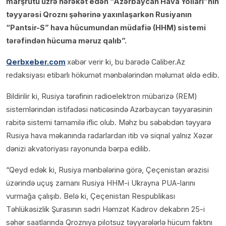
marşrutu üzrə hərəkət edən “Azərbaycan Hava Yolları”nın
təyyarəsi Qroznı şəhərinə yaxınlaşarkən Rusiyanın
“Pantsir-S” hava hücumundan müdafiə (HHM) sistemi
tərəfindən hücuma məruz qalıb”.
Qerbxeber.com
xəbər verir ki, bu barədə Caliber.Az
redaksiyası etibarlı hökumət mənbələrindən məlumat əldə edib.
Bildirilir ki, Rusiya tərəfinin radioelektron mübarizə (REM)
sistemlərindən istifadəsi nəticəsində Azərbaycan təyyarəsinin
rabitə sistemi tamamilə iflic olub. Məhz bu səbəbdən təyyarə
Rusiya hava məkanında radarlardan itib və siqnal yalnız Xəzər
dənizi akvatoriyası rayonunda bərpa edilib.
“Qeyd edək ki, Rusiya mənbələrinə görə, Çeçenistan ərazisi
üzərində uçuş zamanı Rusiya HHM-i Ukrayna PUA-larını
vurmağa çalışıb. Belə ki, Çeçenistan Respublikası
Təhlükəsizlik Şurasının sədri Həmzət Kadırov dekabrın 25-i
səhər saatlarında Qroznıya pilotsuz təyyarələrlə hücum faktını