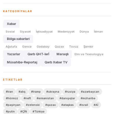
KATEQORIYALAR
Xəbər
Sosial
Siyasət
İqtisadiyyat
Mədəniyyət
Dünya
İdman
Bölgə xəbərləri
Ağstafa
Gəncə
Gədəbəy
Qazax
Tovuz
Şəmkir
Yazarlar
Qərb QHT-lərİ
Maraqlı
Elm və Texnologiya
Müsahibə-Reportaj
Qərb Xəbər TV
ETIKETLƏR
#iran
#abş
#tramp
#ukrayna
#rusiya
#azərbaycan
#hörmüz
#neft
#ermənistan
#danışıqlar
#müharibə
#paşinyan
#zelenski
#qazax
#atəşkəs
#israil
#Aİ
#putin
#ÇİN
#Türkiyə