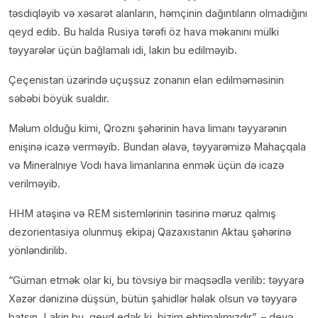
təsdiqləyib və xəsarət alanların, həmçinin dağıntıların olmadığını
qeyd edib. Bu halda Rusiya tərəfi öz hava məkanını mülki
təyyarələr üçün bağlamalı idi, lakin bu edilməyib.
Çeçenistan üzərində uçuşsuz zonanın elan edilməməsinin
səbəbi böyük sualdır.
Məlum olduğu kimi, Qroznı şəhərinin hava limanı təyyarənin
enişinə icazə verməyib. Bundan əlavə, təyyarəmizə Mahaçqala
və Mineralnıye Vodı hava limanlarına enmək üçün də icazə
verilməyib.
HHM atəşinə və REM sistemlərinin təsirinə məruz qalmış
dezorientasiya olunmuş ekipaj Qazaxıstanın Aktau şəhərinə
yönləndirilib.
“Güman etmək olar ki, bu tövsiyə bir məqsədlə verilib: təyyarə
Xəzər dənizinə düşsün, bütün şahidlər həlak olsun və təyyarə
batsın. Lakin bu, qeyd edək ki, bizim ehtimalımızdır”, – deyə