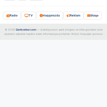
Radio
TV
Haqqımızda
Reklam
Əlaqə
© 2026
Qerbxeber.com
— Azərbaycanın qərb bölgəsi və ölkə gündəmi üzrə
operativ xəbərlər təqdim edən informasiya portalıdır. Bütün hüquqlar qorunur.