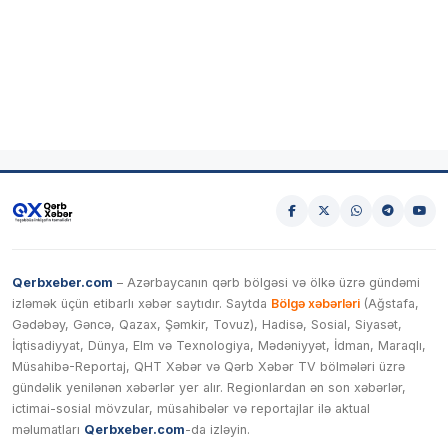
Qerbxeber.com
– Azərbaycanın qərb bölgəsi və ölkə üzrə gündəmi
izləmək üçün etibarlı xəbər saytıdır. Saytda
Bölgə xəbərləri
(Ağstafa,
Gədəbəy, Gəncə, Qazax, Şəmkir, Tovuz), Hadisə, Sosial, Siyasət,
İqtisadiyyat, Dünya, Elm və Texnologiya, Mədəniyyət, İdman, Maraqlı,
Müsahibə-Reportaj, QHT Xəbər və Qərb Xəbər TV bölmələri üzrə
gündəlik yenilənən xəbərlər yer alır. Regionlardan ən son xəbərlər,
ictimai-sosial mövzular, müsahibələr və reportajlar ilə aktual
məlumatları
Qerbxeber.com
-da izləyin.