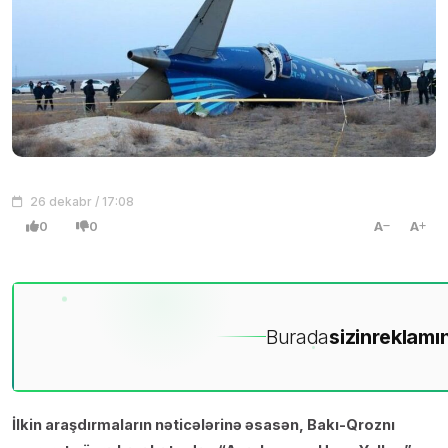
26 dekabr / 17:08
0
0
A
A
Burada
sizin
reklamın
İlkin araşdırmaların nəticələrinə əsasən, Bakı-Qroznı