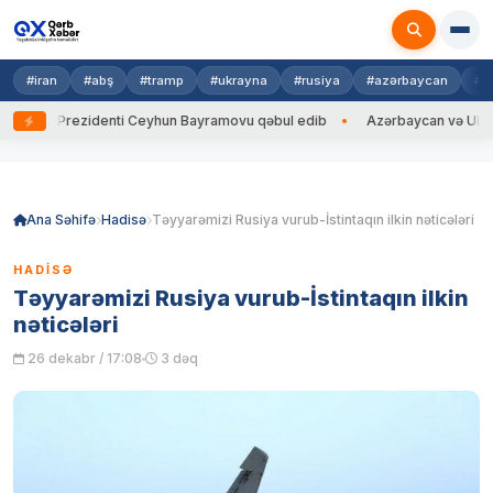
#iran
#abş
#tramp
#ukrayna
#rusiya
#azərbaycan
#h
na Prezidenti Ceyhun Bayramovu qəbul edib
Azərbaycan və Ukrayna XİN
Skip
to
content
Ana Səhifə
Hadisə
Təyyarəmizi Rusiya vurub-İstintaqın ilkin nəticələri
HADISƏ
Təyyarəmizi Rusiya vurub-İstintaqın ilkin
nəticələri
26 dekabr / 17:08
3 dəq