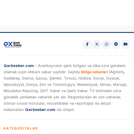
Qerbxeber.com
– Azərbaycanın qərb bölgəsi və ölkə üzrə gündəmi
izləmək üçün etibarlı xəbər saytıdır. Saytda
Bölgə xəbərləri
(Ağstafa,
Gədəbəy, Gəncə, Qazax, Şəmkir, Tovuz), Hadisə, Sosial, Siyasət,
İqtisadiyyat, Dünya, Elm və Texnologiya, Mədəniyyət, İdman, Maraqlı,
Müsahibə-Reportaj, QHT Xəbər və Qərb Xəbər TV bölmələri üzrə
gündəlik yenilənən xəbərlər yer alır. Regionlardan ən son xəbərlər,
ictimai-sosial mövzular, müsahibələr və reportajlar ilə aktual
məlumatları
Qerbxeber.com
-da izləyin.
KATEQORIYALAR