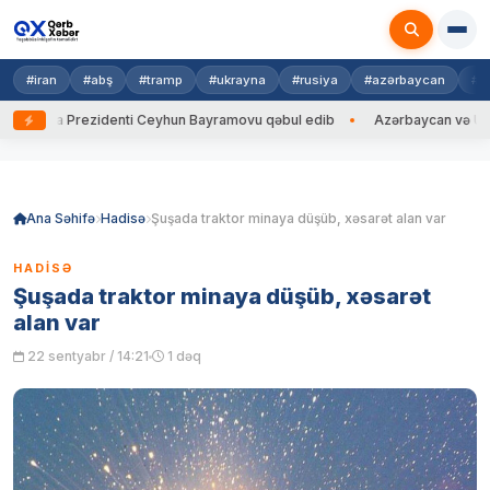
#iran
#abş
#tramp
#ukrayna
#rusiya
#azərbaycan
#h
rayna Prezidenti Ceyhun Bayramovu qəbul edib
Azərbaycan və Ukrayna 
Skip
to
content
Ana Səhifə
Hadisə
Şuşada traktor minaya düşüb, xəsarət alan var
HADISƏ
Şuşada traktor minaya düşüb, xəsarət
alan var
22 sentyabr / 14:21
1 dəq