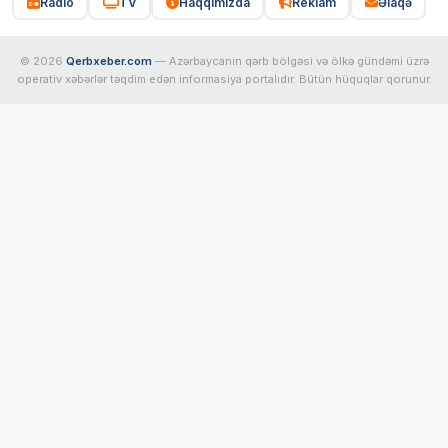
Radio
TV
Haqqımızda
Reklam
Əlaqə
© 2026
Qerbxeber.com
— Azərbaycanın qərb bölgəsi və ölkə gündəmi üzrə
operativ xəbərlər təqdim edən informasiya portalıdır. Bütün hüquqlar qorunur.