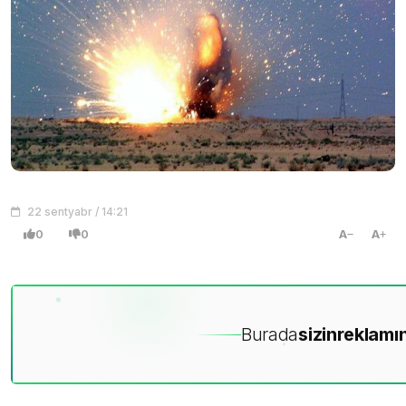
22 sentyabr / 14:21
0
0
A
A
Burada
sizin
reklamın