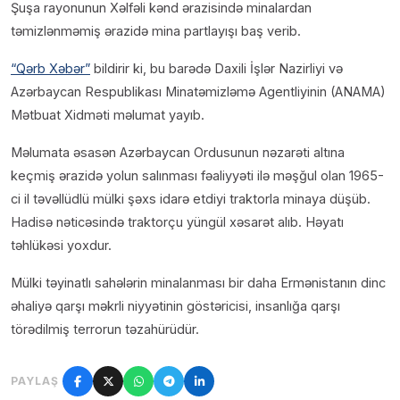
Şuşa rayonunun Xəlfəli kənd ərazisində minalardan
təmizlənməmiş ərazidə mina partlayışı baş verib.
“Qərb Xəbər”
bildirir ki, bu barədə Daxili İşlər Nazirliyi və
Azərbaycan Respublikası Minatəmizləmə Agentliyinin (ANAMA)
Mətbuat Xidməti məlumat yayıb.
Məlumata əsasən Azərbaycan Ordusunun nəzarəti altına
keçmiş ərazidə yolun salınması fəaliyyəti ilə məşğul olan 1965-
ci il təvəllüdlü mülki şəxs idarə etdiyi traktorla minaya düşüb.
Hadisə nəticəsində traktorçu yüngül xəsarət alıb. Həyatı
təhlükəsi yoxdur.
Mülki təyinatlı sahələrin minalanması bir daha Ermənistanın dinc
əhaliyə qarşı məkrli niyyətinin göstəricisi, insanlığa qarşı
törədilmiş terrorun təzahürüdür.
PAYLAŞ