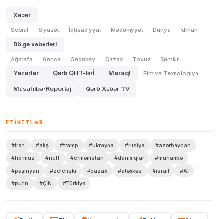
Xəbər
Sosial
Siyasət
İqtisadiyyat
Mədəniyyət
Dünya
İdman
Bölgə xəbərləri
Ağstafa
Gəncə
Gədəbəy
Qazax
Tovuz
Şəmkir
Yazarlar
Qərb QHT-lərİ
Maraqlı
Elm və Texnologiya
Müsahibə-Reportaj
Qərb Xəbər TV
ETIKETLƏR
#iran
#abş
#tramp
#ukrayna
#rusiya
#azərbaycan
#hörmüz
#neft
#ermənistan
#danışıqlar
#müharibə
#paşinyan
#zelenski
#qazax
#atəşkəs
#israil
#Aİ
#putin
#ÇİN
#Türkiyə