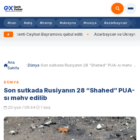
#iran
#abş
#tramp
#ukrayna
#rusiya
#azərbaycan
#h
identi Ceyhun Bayramovu qəbul edib
Azərbaycan və Ukrayna XİN başçıl
Skip
to
content
Ana
Dünya
Son sutkada Rusiyanın 28 “Shahed” PUA-sı məhv edilib
Səhifə
DÜNYA
Son sutkada Rusiyanın 28 “Shahed” PUA-
sı məhv edilib
20 iyun / 09:44
1 dəq