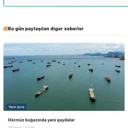
Bu gün paylaşılan digər xəbərlər
Yaxın Şərq
Hörmüz boğazında yeni qaydalar
Dünən / 22:09