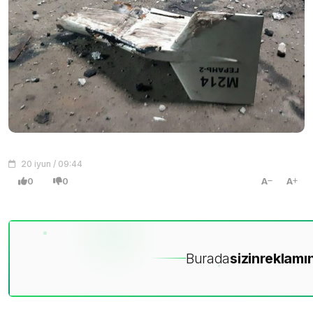
20 iyun / 09:44
0
0
A
A
Burada
sizin
reklamın