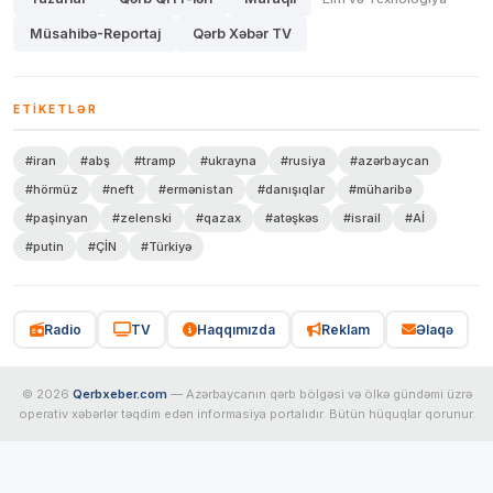
Müsahibə-Reportaj
Qərb Xəbər TV
ETIKETLƏR
#iran
#abş
#tramp
#ukrayna
#rusiya
#azərbaycan
#hörmüz
#neft
#ermənistan
#danışıqlar
#müharibə
#paşinyan
#zelenski
#qazax
#atəşkəs
#israil
#Aİ
#putin
#ÇİN
#Türkiyə
Radio
TV
Haqqımızda
Reklam
Əlaqə
© 2026
Qerbxeber.com
— Azərbaycanın qərb bölgəsi və ölkə gündəmi üzrə
operativ xəbərlər təqdim edən informasiya portalıdır. Bütün hüquqlar qorunur.