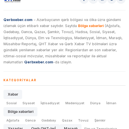
Qerbxeber.com
– Azərbaycanın qərb bölgəsi və ölkə üzrə gündəmi
izləmək üçün etibarlı xəbər saytıdır. Saytda
Bölgə xəbərləri
(Ağstafa,
Gədəbəy, Gəncə, Qazax, Şəmkir, Tovuz), Hadisə, Sosial, Siyasət,
İqtisadiyyat, Dünya, Elm və Texnologiya, Mədəniyyət, İdman, Maraqlı,
Müsahibə-Reportaj, QHT Xəbər və Qərb Xəbər TV bölmələri üzrə
gündəlik yenilənən xəbərlər yer alır. Regionlardan ən son xəbərlər,
ictimai-sosial mövzular, müsahibələr və reportajlar ilə aktual
məlumatları
Qerbxeber.com
-da izləyin.
KATEQORIYALAR
Xəbər
Sosial
Siyasət
İqtisadiyyat
Mədəniyyət
Dünya
İdman
Bölgə xəbərləri
Ağstafa
Gəncə
Gədəbəy
Qazax
Tovuz
Şəmkir
Yazarlar
Qərb QHT-lərİ
Maraqlı
Elm və Texnologiya