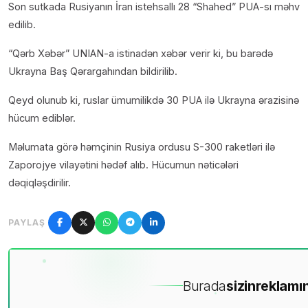
Son sutkada Rusiyanın İran istehsallı 28 “Shahed” PUA-sı məhv
edilib.
“Qərb Xəbər” UNIAN-a istinadən xəbər verir ki, bu barədə
Ukrayna Baş Qərargahından bildirilib.
Qeyd olunub ki, ruslar ümumilikdə 30 PUA ilə Ukrayna ərazisinə
hücum ediblər.
Məlumata görə həmçinin Rusiya ordusu S-300 raketləri ilə
Zaporojye vilayətini hədəf alıb. Hücumun nəticələri
dəqiqləşdirilir.
PAYLAŞ
Burada
sizin
reklamın