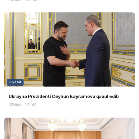
Siyasət
Ukrayna Prezidenti Ceyhun Bayramovu qəbul edib
Dünən / 21:49