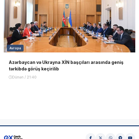
Avropa
Azərbaycan və Ukrayna XİN başçıları arasında geniş
tərkibdə görüş keçirilib
Dünən / 21:40