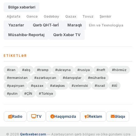
Bölgə xəbərləri
Ağstafa
Gəncə
Gədəbəy
Qazax
Tovuz
Şəmkir
Yazarlar
Qərb QHT-lərİ
Maraqlı
Elm və Texnologiya
Müsahibə-Reportaj
Qərb Xəbər TV
ETIKETLƏR
#iran
#abş
#tramp
#ukrayna
#rusiya
#neft
#hörmüz
#ermənistan
#azərbaycan
#danışıqlar
#müharibə
#paşinyan
#qazax
#atəşkəs
#zelenski
#israil
#Aİ
#putin
#ÇİN
#Türkiyə
Radio
TV
Haqqımızda
Reklam
Əlaqə
© 2026
Qerbxeber.com
— Azərbaycanın qərb bölgəsi və ölkə gündəmi üzrə