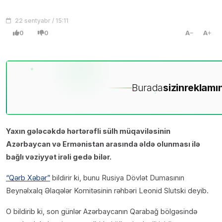
22 sentyabr / 15:11
0
0
A
A
Burada
sizin
reklamın
Yaxın gələcəkdə hərtərəfli sülh müqaviləsinin
Azərbaycan və Ermənistan arasında əldə olunması ilə
bağlı vəziyyət irəli gedə bilər.
“Qərb Xəbər”
bildirir ki, bunu Rusiya Dövlət Dumasının
Beynəlxalq Əlaqələr Komitəsinin rəhbəri Leonid Slutski deyib.
O bildirib ki, son günlər Azərbaycanın Qarabağ bölgəsində