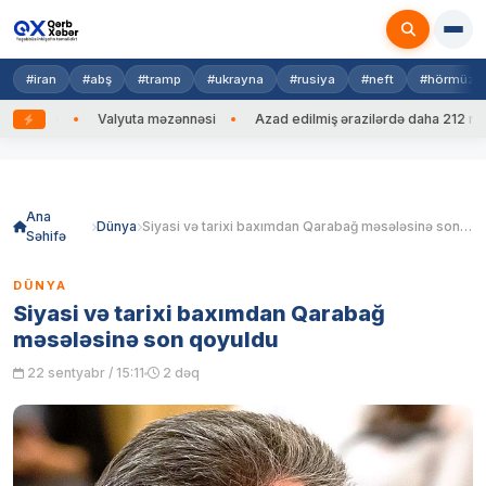
#iran
#abş
#tramp
#ukrayna
#rusiya
#neft
#hörmüz
edib
Valyuta məzənnəsi
Azad edilmiş ərazilərdə daha 212 mina, 7
Skip
to
content
Ana
Dünya
Siyasi və tarixi baxımdan Qarabağ məsələsinə son qoyuldu
Səhifə
DÜNYA
Siyasi və tarixi baxımdan Qarabağ
məsələsinə son qoyuldu
22 sentyabr / 15:11
2 dəq