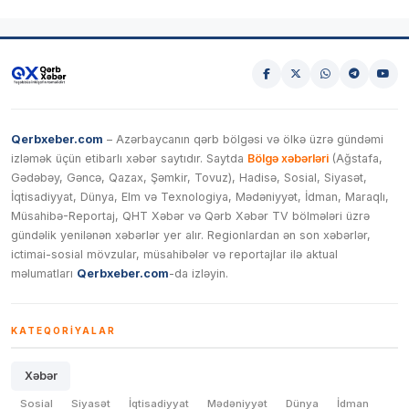
Qerbxeber.com
– Azərbaycanın qərb bölgəsi və ölkə üzrə gündəmi
izləmək üçün etibarlı xəbər saytıdır. Saytda
Bölgə xəbərləri
(Ağstafa,
Gədəbəy, Gəncə, Qazax, Şəmkir, Tovuz), Hadisə, Sosial, Siyasət,
İqtisadiyyat, Dünya, Elm və Texnologiya, Mədəniyyət, İdman, Maraqlı,
Müsahibə-Reportaj, QHT Xəbər və Qərb Xəbər TV bölmələri üzrə
gündəlik yenilənən xəbərlər yer alır. Regionlardan ən son xəbərlər,
ictimai-sosial mövzular, müsahibələr və reportajlar ilə aktual
məlumatları
Qerbxeber.com
-da izləyin.
KATEQORIYALAR
Xəbər
Sosial
Siyasət
İqtisadiyyat
Mədəniyyət
Dünya
İdman