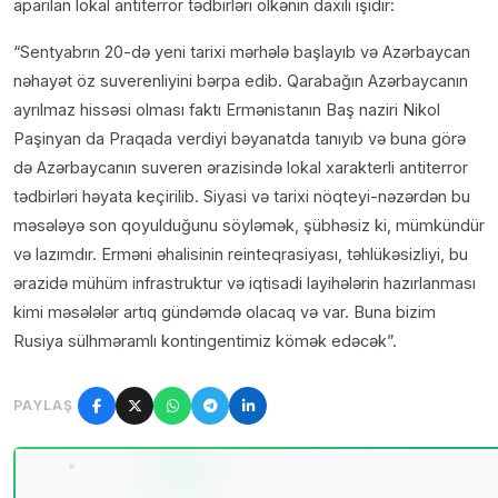
aparılan lokal antiterror tədbirləri ölkənin daxili işidir:
“Sentyabrın 20-də yeni tarixi mərhələ başlayıb və Azərbaycan
nəhayət öz suverenliyini bərpa edib. Qarabağın Azərbaycanın
ayrılmaz hissəsi olması faktı Ermənistanın Baş naziri Nikol
Paşinyan da Praqada verdiyi bəyanatda tanıyıb və buna görə
də Azərbaycanın suveren ərazisində lokal xarakterli antiterror
tədbirləri həyata keçirilib. Siyasi və tarixi nöqteyi-nəzərdən bu
məsələyə son qoyulduğunu söyləmək, şübhəsiz ki, mümkündür
və lazımdır. Erməni əhalisinin reinteqrasiyası, təhlükəsizliyi, bu
ərazidə mühüm infrastruktur və iqtisadi layihələrin hazırlanması
kimi məsələlər artıq gündəmdə olacaq və var. Buna bizim
Rusiya sülhməramlı kontingentimiz kömək edəcək”.
PAYLAŞ