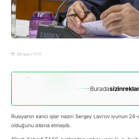
26 iyun / 17:11
Burada
sizin
rekla
Rusiyanın xarici işlər naziri Sergey Lavrov iyunun 24-d
olduğunu istisna etməyib.