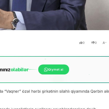
0
0
A
mınız
ola
bilər
Qiymət al
ə “Vaqner” özəl hərbi şirkətinin silahlı qiyamında Qərbin əli