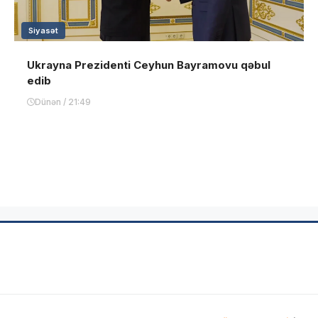
Siyasət
Ukrayna Prezidenti Ceyhun Bayramovu qəbul
edib
Dünən / 21:49