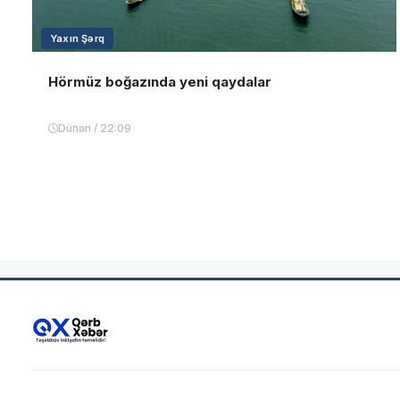
Yaxın Şərq
Hörmüz boğazında yeni qaydalar
Dünən / 22:09