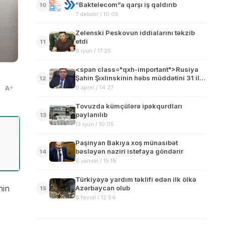
“Baktelecom”a qarşı iş qaldırıb
10
7 dekabr / 10:05
Zelenski Peskovun iddialarını təkzib
etdi
11
6 iyun / 17:25
<span class="qxh-important">Rusiya
Şahin Şıxlinskinin həbs müddətini 31 ilə
12
qaldırır</span>
A
9 aprel / 14:27
Tovuzda kümçülərə ipəkqurdları
paylanılıb
13
13 iyun / 10:05
Paşinyan Bakıya xoş münasibət
bəsləyən naziri istefaya göndərir
14
6 yanvar / 15:18
Türkiyəyə yardım təklifi edən ilk ölkə
nin
Azərbaycan olub
15
6 fevral / 12:54