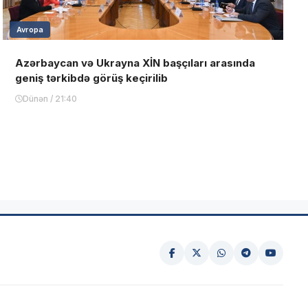
Avropa
Azərbaycan və Ukrayna XİN başçıları arasında
geniş tərkibdə görüş keçirilib
Dünən / 21:40