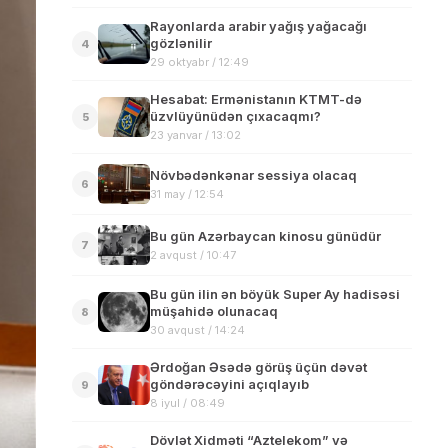
Rayonlarda arabir yağış yağacağı
gözlənilir
4
29 oktyabr / 12:49
Hesabat: Ermənistanın KTMT-də
üzvlüyünüdən çıxacaqmı?
5
23 yanvar / 13:02
Növbədənkənar sessiya olacaq
6
31 may / 12:54
Bu gün Azərbaycan kinosu günüdür
7
2 avqust / 10:47
Bu gün ilin ən böyük Super Ay hadisəsi
müşahidə olunacaq
8
30 avqust / 14:24
Ərdoğan Əsədə görüş üçün dəvət
göndərəcəyini açıqlayıb
9
8 iyul / 08:49
Dövlət Xidməti “Aztelekom” və