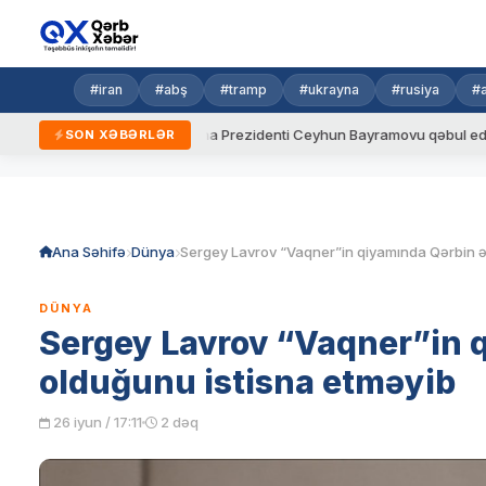
#iran
#abş
#tramp
#ukrayna
#rusiya
#
ydalar
Ukrayna Prezidenti Ceyhun Bayramovu qəbul edib
SON XƏBƏRLƏR
Skip
to
content
Ana Səhifə
Dünya
DÜNYA
Sergey Lavrov “Vaqner”in q
olduğunu istisna etməyib
26 iyun / 17:11
2 dəq