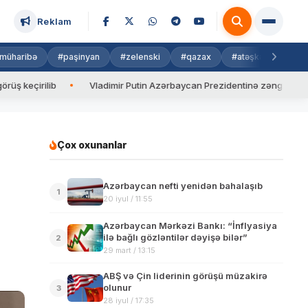
Reklam
müharibə
#paşinyan
#zelenski
#qazax
#atəşkəs
#isra
lib
Vladimir Putin Azərbaycan Prezidentinə zəng edib
Val
Çox oxunanlar
Azərbaycan nefti yenidən bahalaşıb
1
20 iyul / 11:55
Azərbaycan Mərkəzi Bankı: “İnflyasiya
ilə bağlı gözləntilər dəyişə bilər”
2
29 mart / 13:15
ABŞ və Çin liderinin görüşü müzakirə
olunur
3
28 iyul / 17:35