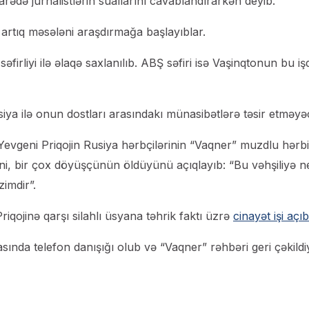
rədə jurnalistlərin suallarını cavablandırarkən deyib.
 artıq məsələni araşdırmağa başlayıblar.
firliyi ilə əlaqə saxlanılıb. ABŞ səfiri isə Vaşinqtonun bu iş
iya ilə onun dostları arasındakı münasibətlərə təsir etməyə
 Yevgeni Priqojin Rusiya hərbçilərinin “Vaqner” muzdlu hərbi
yini, bir çox döyüşçünün öldüyünü açıqlayıb: “Bu vəhşiliyə 
imdir”.
iqojinə qarşı silahlı üsyana təhrik faktı üzrə
cinayət işi açıb
ında telefon danışığı olub və “Vaqner” rəhbəri geri çəkildiy