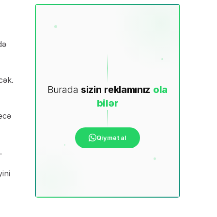
də
cək.
Burada
sizin
reklamınız
ola
bilər
necə
Qiymət al
.
ini