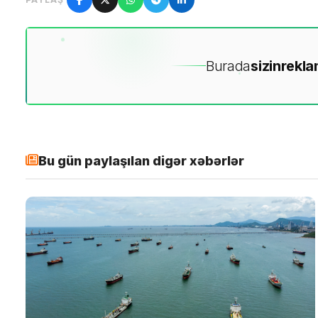
Burada
sizin
rekla
Bu gün paylaşılan digər xəbərlər