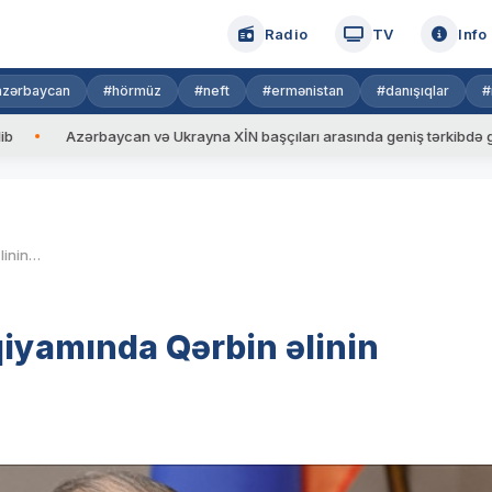
Radio
TV
Info
azərbaycan
#hörmüz
#neft
#ermənistan
#danışıqlar
#
Azərbaycan və Ukrayna XİN başçıları arasında geniş tərkibdə görüş keçiri
Sergey Lavrov “Vaqner”in qiyamında Qərbin əlinin olduğunu istisna etməyib
iyamında Qərbin əlinin