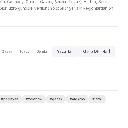
fa, Gədəbəy, Gəncə, Qazax, Şəmkir, Tovuz), Hadisə, Sosial,
ri üzrə gündəlik yenilənən xəbərlər yer alır. Regionlardan ən
Qazax
Tovuz
Şəmkir
Yazarlar
Qərb QHT-lərİ
#paşinyan
#zelenski
#qazax
#atəşkəs
#israil