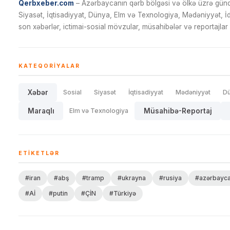
Qerbxeber.com
– Azərbaycanın qərb bölgəsi və ölkə üzrə gündə
Siyasət, İqtisadiyyat, Dünya, Elm və Texnologiya, Mədəniyyət, 
son xəbərlər, ictimai-sosial mövzular, müsahibələr və reportajlar 
KATEQORIYALAR
Xəbər
Sosial
Siyasət
İqtisadiyyat
Mədəniyyət
D
Maraqlı
Elm və Texnologiya
Müsahibə-Reportaj
ETIKETLƏR
#iran
#abş
#tramp
#ukrayna
#rusiya
#azərbayc
#Aİ
#putin
#ÇİN
#Türkiyə