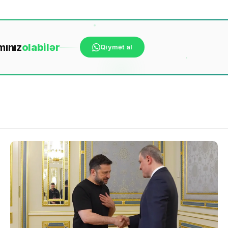
mınız
ola
bilər
Qiymət al