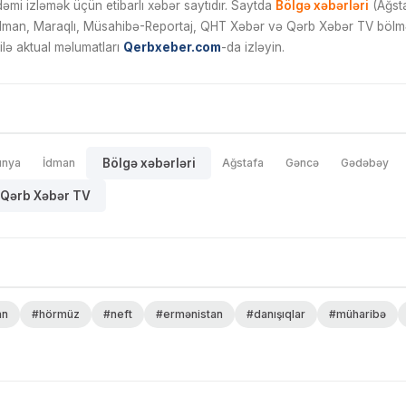
mi izləmək üçün etibarlı xəbər saytıdır. Saytda
Bölgə xəbərləri
(Ağsta
İdman, Maraqlı, Müsahibə-Reportaj, QHT Xəbər və Qərb Xəbər TV bölmələ
ilə aktual məlumatları
Qerbxeber.com
-da izləyin.
ünya
İdman
Bölgə xəbərləri
Ağstafa
Gəncə
Gədəbəy
Qərb Xəbər TV
an
#hörmüz
#neft
#ermənistan
#danışıqlar
#müharibə