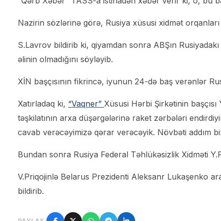
“Qərb Xəbər” TASS-a istinadən xəbər verir ki, o, bu ba
Nazirin sözlərinə görə, Rusiya xüsusi xidmət orqanları
S.Lavrov bildirib ki, qiyamdan sonra ABŞın Rusiyadakı sə
əlinin olmadığını söyləyib.
XİN başçısının fikrincə, iyunun 24-də baş verənlər Rus
Xatırladaq ki,
“Vaqner”
Xüsusi Hərbi Şirkətinin başçısı
təşkilatının arxa düşərgələrinə raket zərbələri endirdi
cavab verəcəyimizə qərar verəcəyik. Növbəti addım biz
Bundan sonra Rusiya Federal Təhlükəsizlik Xidməti Y.Pr
V.Priqojinlə Belarus Prezidenti Aleksanr Lukaşenko aras
bildirib.
PAYLAŞ