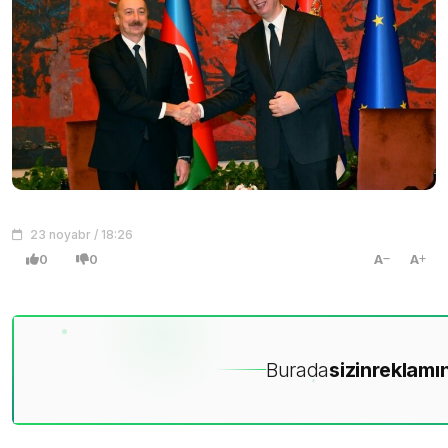
23 noyabr / 18:26
0
0
A
A
Burada
sizin
reklamın