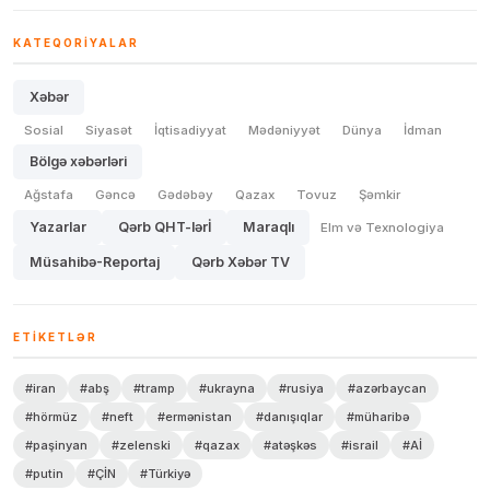
KATEQORIYALAR
Xəbər
Sosial
Siyasət
İqtisadiyyat
Mədəniyyət
Dünya
İdman
Bölgə xəbərləri
Ağstafa
Gəncə
Gədəbəy
Qazax
Tovuz
Şəmkir
Yazarlar
Qərb QHT-lərİ
Maraqlı
Elm və Texnologiya
Müsahibə-Reportaj
Qərb Xəbər TV
ETIKETLƏR
#iran
#abş
#tramp
#ukrayna
#rusiya
#azərbaycan
#hörmüz
#neft
#ermənistan
#danışıqlar
#müharibə
#paşinyan
#zelenski
#qazax
#atəşkəs
#israil
#Aİ
#putin
#ÇİN
#Türkiyə