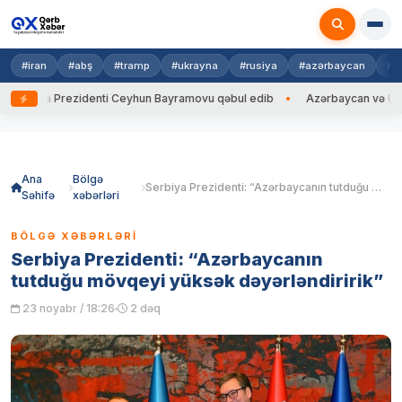
#iran
#abş
#tramp
#ukrayna
#rusiya
#azərbaycan
#h
ayna Prezidenti Ceyhun Bayramovu qəbul edib
Azərbaycan və Ukrayna 
Skip
to
content
Ana
Bölgə
Serbiya Prezidenti: “Azərbaycanın tutduğu mövqeyi yüksək dəyərləndiririk”
Səhifə
xəbərləri
BÖLGƏ XƏBƏRLƏRI
Serbiya Prezidenti: “Azərbaycanın
tutduğu mövqeyi yüksək dəyərləndiririk”
23 noyabr / 18:26
2 dəq