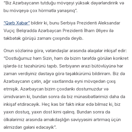
“Biz Azərbaycanın tutduğu mövqeyi yüksək dəyərləndiririk və
bu mövqeyə çox hörmətlə yanaşırıq”.
“Qərb Xəbər”
bildirir ki, bunu Serbiya Prezidenti Aleksandar
Vuçiç Belqradda Azərbaycan Prezidenti İlham Əliyev ilə
təkbətək görüşü zamanı çıxışında deyib.
Onun sözlərinə görə, vətəndaşlar arasında əlaqələr inkişaf edir:
“Dostluğumuz həm Sizin, həm də bizim tərəfdə görülən konkret
işlərdə öz təzahürünü tapıb. Serbiyanın ərazi bütövlüyünə hər
zaman verdiyiniz dəstəyə görə təşəkkürümü bildirirəm. Biz də
Azərbaycanın çətin, ağır vaxtlarında eyni mövqedən çıxış
etmişik. Azərbaycan bizim çoxdankı dostumuzdur və
ümidvaram ki, bundan sonra da biz münasibətlərimizi daha da
inkişaf etdirəcəyik. Heç kəs bir faktı inkar edə bilməz ki, biz
yaxın dostuq, yaxın dost kimi qalırıq. Bundan sonra da
ölkələrimiz arasında əməkdaşlığın səviyyəsini artırmaq üçün
əlimizdən gələni edəcəyik”.