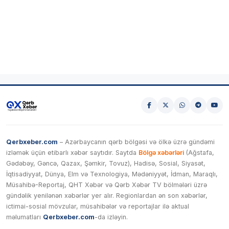
Qerbxeber.com
– Azərbaycanın qərb bölgəsi və ölkə üzrə gündəmi
izləmək üçün etibarlı xəbər saytıdır. Saytda
Bölgə xəbərləri
(Ağstafa,
Gədəbəy, Gəncə, Qazax, Şəmkir, Tovuz), Hadisə, Sosial, Siyasət,
İqtisadiyyat, Dünya, Elm və Texnologiya, Mədəniyyət, İdman, Maraqlı,
Müsahibə-Reportaj, QHT Xəbər və Qərb Xəbər TV bölmələri üzrə
gündəlik yenilənən xəbərlər yer alır. Regionlardan ən son xəbərlər,
ictimai-sosial mövzular, müsahibələr və reportajlar ilə aktual
məlumatları
Qerbxeber.com
-da izləyin.