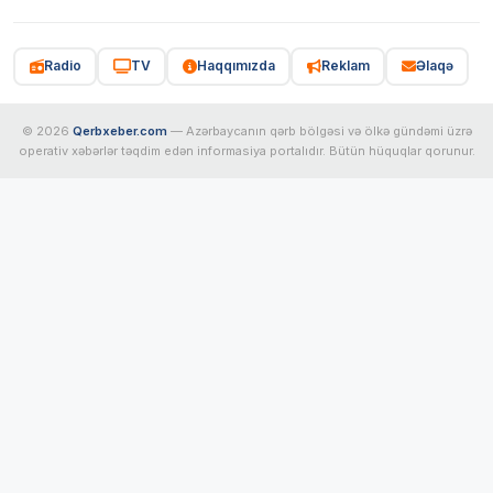
Radio
TV
Haqqımızda
Reklam
Əlaqə
© 2026
Qerbxeber.com
— Azərbaycanın qərb bölgəsi və ölkə gündəmi üzrə
operativ xəbərlər təqdim edən informasiya portalıdır. Bütün hüquqlar qorunur.