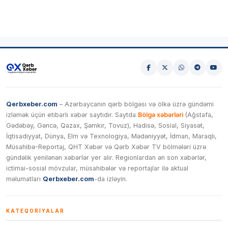
Qerbxeber.com
– Azərbaycanın qərb bölgəsi və ölkə üzrə gündəmi
izləmək üçün etibarlı xəbər saytıdır. Saytda
Bölgə xəbərləri
(Ağstafa,
Gədəbəy, Gəncə, Qazax, Şəmkir, Tovuz), Hadisə, Sosial, Siyasət,
İqtisadiyyat, Dünya, Elm və Texnologiya, Mədəniyyət, İdman, Maraqlı,
Müsahibə-Reportaj, QHT Xəbər və Qərb Xəbər TV bölmələri üzrə
gündəlik yenilənən xəbərlər yer alır. Regionlardan ən son xəbərlər,
ictimai-sosial mövzular, müsahibələr və reportajlar ilə aktual
məlumatları
Qerbxeber.com
-da izləyin.
KATEQORIYALAR