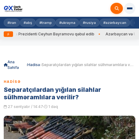
#iran
#abş
#tramp
#ukrayna
#rusiya
#azərbaycan
#h
ayna Prezidenti Ceyhun Bayramovu qəbul edib
Azərbaycan və Ukrayna 
Skip
to
content
Ana
Hadisə
Separatçılardan yığılan silahlar sülhməramlılara verilir?
Səhifə
HADISƏ
Separatçılardan yığılan silahlar
sülhməramlılara verilir?
27 sentyabr / 14:47
1 dəq