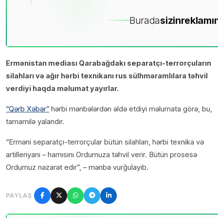
Burada
sizin
reklamın
Ermənistan mediası Qarabağdakı separatçı-terrorçuların
silahları və ağır hərbi texnikanı rus sülhməramlılara təhvil
verdiyi haqda məlumat yayırlar.
“Qərb Xəbər”
hərbi mənbələrdən əldə etdiyi məlumata görə, bu,
tamamilə yalandır.
“Erməni separatçı-terrorçular bütün silahları, hərbi texnika və
artilleriyanı – hamısını Ordumuza təhvil verir. Bütün prosesə
Ordumuz nəzarət edir”, – mənbə vurğulayıb.
PAYLAŞ