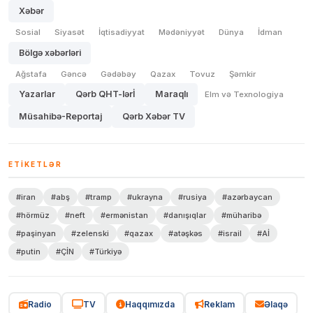
Xəbər
Sosial
Siyasət
İqtisadiyyat
Mədəniyyət
Dünya
İdman
Bölgə xəbərləri
Ağstafa
Gəncə
Gədəbəy
Qazax
Tovuz
Şəmkir
Yazarlar
Qərb QHT-lərİ
Maraqlı
Elm və Texnologiya
Müsahibə-Reportaj
Qərb Xəbər TV
ETIKETLƏR
#iran
#abş
#tramp
#ukrayna
#rusiya
#azərbaycan
#hörmüz
#neft
#ermənistan
#danışıqlar
#müharibə
#paşinyan
#zelenski
#qazax
#atəşkəs
#israil
#Aİ
#putin
#ÇİN
#Türkiyə
Radio
TV
Haqqımızda
Reklam
Əlaqə