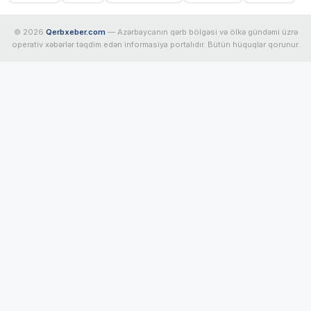
© 2026
Qerbxeber.com
— Azərbaycanın qərb bölgəsi və ölkə gündəmi üzrə
operativ xəbərlər təqdim edən informasiya portalıdır. Bütün hüquqlar qorunur.