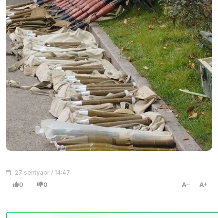
27 sentyabr / 14:47
0
0
A
A