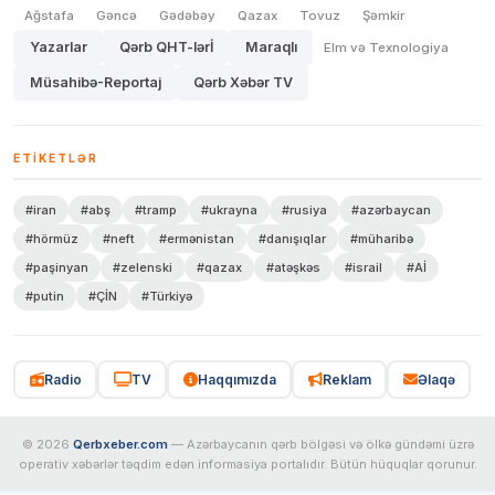
Ağstafa
Gəncə
Gədəbəy
Qazax
Tovuz
Şəmkir
Yazarlar
Qərb QHT-lərİ
Maraqlı
Elm və Texnologiya
Müsahibə-Reportaj
Qərb Xəbər TV
ETIKETLƏR
#iran
#abş
#tramp
#ukrayna
#rusiya
#azərbaycan
#hörmüz
#neft
#ermənistan
#danışıqlar
#müharibə
#paşinyan
#zelenski
#qazax
#atəşkəs
#israil
#Aİ
#putin
#ÇİN
#Türkiyə
Radio
TV
Haqqımızda
Reklam
Əlaqə
© 2026
Qerbxeber.com
— Azərbaycanın qərb bölgəsi və ölkə gündəmi üzrə
operativ xəbərlər təqdim edən informasiya portalıdır. Bütün hüquqlar qorunur.