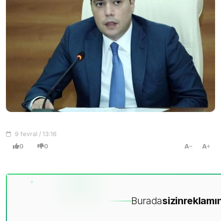
9 fevral / 13:16
0
0
A
A
Burada
sizin
reklamın