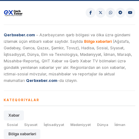
Qerbxeber.com
– Azərbaycanın qərb bölgəsi və ölkə üzrə gündəmi
izləmək üçün etibarlı xəbər saytıdır. Saytda
Bölgə xəbərləri
(Ağstafa,
Gədəbəy, Gəncə, Qazax, Şəmkir, Tovuz), Hadisə, Sosial, Siyasət,
İqtisadiyyat, Dünya, Elm və Texnologiya, Mədəniyyət, İdman, Maraqlı,
Müsahibə-Reportaj, QHT Xəbər və Qərb Xəbər TV bölmələri üzrə
gündəlik yenilənən xəbərlər yer alır. Regionlardan ən son xəbərlər,
ictimai-sosial mövzular, müsahibələr və reportajlar ilə aktual
məlumatları
Qerbxeber.com
-da izləyin.
KATEQORIYALAR
Xəbər
Sosial
Siyasət
İqtisadiyyat
Mədəniyyət
Dünya
İdman
Bölgə xəbərləri