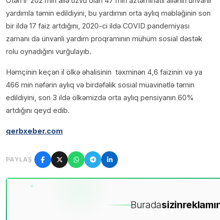
Ötən il 202 min ailə üzvü olan 47 min aztəminatlı ailənin ünvanlı
yardımla təmin edildiyini, bu yardımın orta aylıq məbləğinin son
bir ildə 17 faiz artdığını, 2020-ci ildə COVID pandemiyası
zamanı da ünvanlı yardım proqramının mühüm sosial dəstək
rolu oynadığını vurğulayıb.
Həmçinin keçən il ölkə əhalisinin təxminən 4,6 faizinin və ya
466 min nəfərin aylıq və birdəfəlik sosial müavinətlə təmin
edildiyini, son 3 ildə ölkəmizdə orta aylıq pensiyanın 60%
artdığını qeyd edib.
qerbxeber.com
PAYLAŞ
Burada
sizin
reklamın