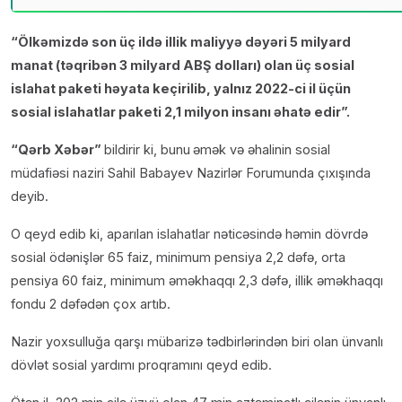
“Ölkəmizdə son üç ildə illik maliyyə dəyəri 5 milyard
manat (təqribən 3 milyard ABŞ dolları) olan üç sosial
islahat paketi həyata keçirilib, yalnız 2022-ci il üçün
sosial islahatlar paketi 2,1 milyon insanı əhatə edir”.
“Qərb Xəbər”
bildirir ki, bunu
əmək və əhalinin sosial
müdafiəsi naziri Sahil Babayev Nazirlər Forumunda çıxışında
deyib.
O qeyd edib ki, aparılan islahatlar nəticəsində həmin dövrdə
sosial ödənişlər 65 faiz, minimum pensiya 2,2 dəfə, orta
pensiya 60 faiz, minimum əməkhaqqı 2,3 dəfə, illik əməkhaqqı
fondu 2 dəfədən çox artıb.
Nazir yoxsulluğa qarşı mübarizə tədbirlərindən biri olan ünvanlı
dövlət sosial yardımı proqramını qeyd edib.