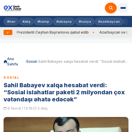
#iran
#abş
#tramp
#ukrayna
#rusiya
#azərbaycan
#h
yna Prezidenti Ceyhun Bayramovu qəbul edib
Azərbaycan və Ukrayna X
Skip
to
content
Ana
Sosial
Sahil Babayev xalqa hesabat verdi: “Sosial islahatlar paketi 2 milyondan çox vətəndaşı əhatə edəcək”
Səhifə
SOSIAL
Sahil Babayev xalqa hesabat verdi:
“Sosial islahatlar paketi 2 milyondan çox
vətəndaşı əhatə edəcək”
9 fevral / 13:16
2 dəq