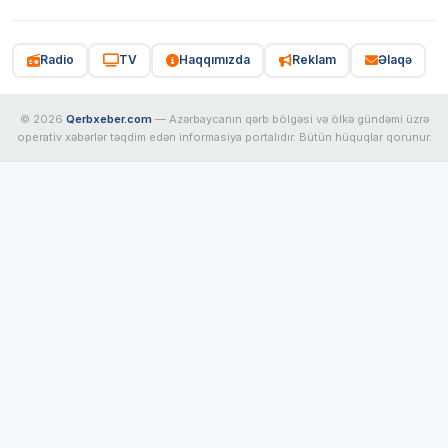
Radio
TV
Haqqımızda
Reklam
Əlaqə
© 2026
Qerbxeber.com
— Azərbaycanın qərb bölgəsi və ölkə gündəmi üzrə
operativ xəbərlər təqdim edən informasiya portalıdır. Bütün hüquqlar qorunur.