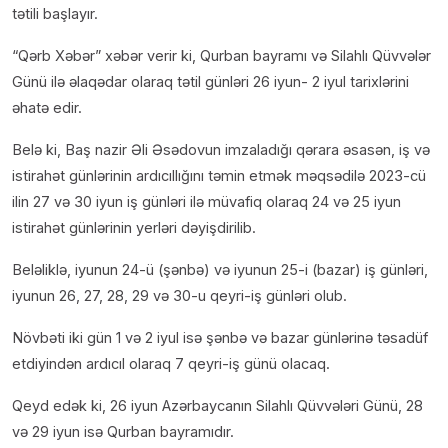
tətili başlayır.
“Qərb Xəbər” xəbər verir ki, Qurban bayramı və Silahlı Qüvvələr
Günü ilə əlaqədar olaraq tətil günləri 26 iyun- 2 iyul tarixlərini
əhatə edir.
Belə ki, Baş nazir Əli Əsədovun imzaladığı qərara əsasən, iş və
istirahət günlərinin ardıcıllığını təmin etmək məqsədilə 2023-cü
ilin 27 və 30 iyun iş günləri ilə müvafiq olaraq 24 və 25 iyun
istirahət günlərinin yerləri dəyişdirilib.
Beləliklə, iyunun 24-ü (şənbə) və iyunun 25-i (bazar) iş günləri,
iyunun 26, 27, 28, 29 və 30-u qeyri-iş günləri olub.
Növbəti iki gün 1 və 2 iyul isə şənbə və bazar günlərinə təsadüf
etdiyindən ardıcıl olaraq 7 qeyri-iş günü olacaq.
Qeyd edək ki, 26 iyun Azərbaycanın Silahlı Qüvvələri Günü, 28
və 29 iyun isə Qurban bayramıdır.