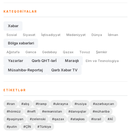
KATEQORIYALAR
Xəbər
Sosial
Siyasət
İqtisadiyyat
Mədəniyyət
Dünya
İdman
Bölgə xəbərləri
Ağstafa
Gəncə
Gədəbəy
Qazax
Tovuz
Şəmkir
Yazarlar
Qərb QHT-lərİ
Maraqlı
Elm və Texnologiya
Müsahibə-Reportaj
Qərb Xəbər TV
ETIKETLƏR
#iran
#abş
#tramp
#ukrayna
#rusiya
#azərbaycan
#hörmüz
#neft
#ermənistan
#danışıqlar
#müharibə
#paşinyan
#zelenski
#qazax
#atəşkəs
#israil
#Aİ
#putin
#ÇİN
#Türkiyə