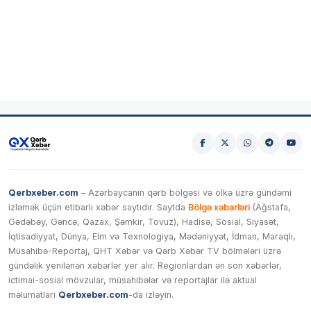
Qerbxeber.com
– Azərbaycanın qərb bölgəsi və ölkə üzrə gündəmi
izləmək üçün etibarlı xəbər saytıdır. Saytda
Bölgə xəbərləri
(Ağstafa,
Gədəbəy, Gəncə, Qazax, Şəmkir, Tovuz), Hadisə, Sosial, Siyasət,
İqtisadiyyat, Dünya, Elm və Texnologiya, Mədəniyyət, İdman, Maraqlı,
Müsahibə-Reportaj, QHT Xəbər və Qərb Xəbər TV bölmələri üzrə
gündəlik yenilənən xəbərlər yer alır. Regionlardan ən son xəbərlər,
ictimai-sosial mövzular, müsahibələr və reportajlar ilə aktual
məlumatları
Qerbxeber.com
-da izləyin.