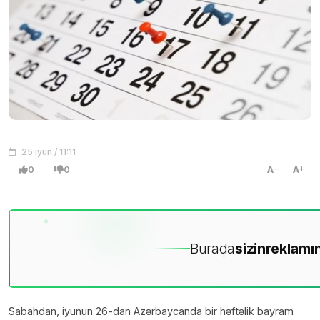
25 iyun / 11:11
0
0
A
A
Burada
sizin
reklamın
Sabahdan, iyunun 26-dan Azərbaycanda bir həftəlik bayram