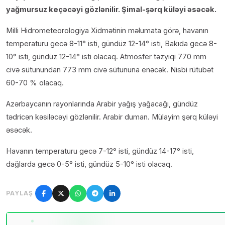
yağmursuz keçəcəyi gözlənilir. Şimal-şərq küləyi əsəcək.
Milli Hidrometeorologiya Xidmətinin məlumata görə, havanın
temperaturu gecə 8-11° isti, gündüz 12-14° isti, Bakıda gecə 8-
10° isti, gündüz 12-14° isti olacaq. Atmosfer təzyiqi 770 mm
civə sütunundan 773 mm civə sütununa enəcək. Nisbi rütubət
60-70 % olacaq.
Azərbaycanın rayonlarında Arabir yağış yağacağı, gündüz
tədricən kəsiləcəyi gözlənilir. Arabir duman. Mülayim şərq küləyi
əsəcək.
Havanın temperaturu gecə 7-12° isti, gündüz 14-17° isti,
dağlarda gecə 0-5° isti, gündüz 5-10° isti olacaq.
PAYLAŞ