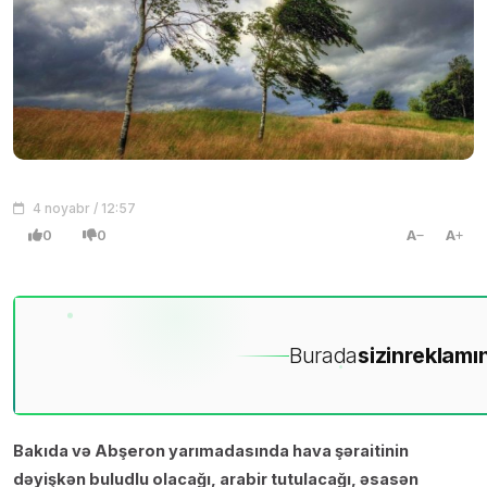
4 noyabr / 12:57
0
0
A
A
Burada
sizin
reklamın
Bakıda və Abşeron yarımadasında hava şəraitinin
dəyişkən buludlu olacağı, arabir tutulacağı, əsasən