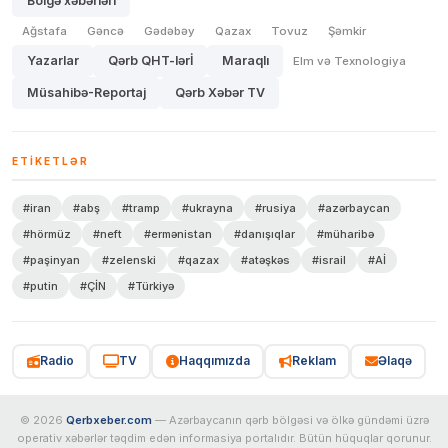
Bölgə xəbərləri
Ağstafa
Gəncə
Gədəbəy
Qazax
Tovuz
Şəmkir
Yazarlar
Qərb QHT-lərİ
Maraqlı
Elm və Texnologiya
Müsahibə-Reportaj
Qərb Xəbər TV
ETIKETLƏR
#iran
#abş
#tramp
#ukrayna
#rusiya
#azərbaycan
#hörmüz
#neft
#ermənistan
#danışıqlar
#müharibə
#paşinyan
#zelenski
#qazax
#atəşkəs
#israil
#Aİ
#putin
#ÇİN
#Türkiyə
Radio
TV
Haqqımızda
Reklam
Əlaqə
© 2026
Qerbxeber.com
— Azərbaycanın qərb bölgəsi və ölkə gündəmi üzrə
operativ xəbərlər təqdim edən informasiya portalıdır. Bütün hüquqlar qorunur.