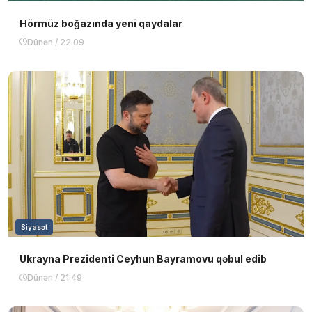
Hörmüz boğazında yeni qaydalar
Dünən / 22:09
Siyasət
Ukrayna Prezidenti Ceyhun Bayramovu qəbul edib
Dünən / 21:49