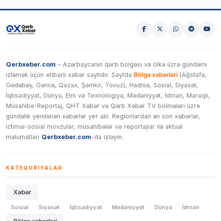
Qerbxeber.com
– Azərbaycanın qərb bölgəsi və ölkə üzrə gündəmi
izləmək üçün etibarlı xəbər saytıdır. Saytda
Bölgə xəbərləri
(Ağstafa,
Gədəbəy, Gəncə, Qazax, Şəmkir, Tovuz), Hadisə, Sosial, Siyasət,
İqtisadiyyat, Dünya, Elm və Texnologiya, Mədəniyyət, İdman, Maraqlı,
Müsahibə-Reportaj, QHT Xəbər və Qərb Xəbər TV bölmələri üzrə
gündəlik yenilənən xəbərlər yer alır. Regionlardan ən son xəbərlər,
ictimai-sosial mövzular, müsahibələr və reportajlar ilə aktual
məlumatları
Qerbxeber.com
-da izləyin.
KATEQORIYALAR
Xəbər
Sosial
Siyasət
İqtisadiyyat
Mədəniyyət
Dünya
İdman