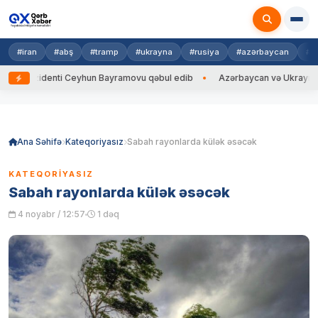
#iran
#abş
#tramp
#ukrayna
#rusiya
#azərbaycan
#h
zidenti Ceyhun Bayramovu qəbul edib
Azərbaycan və Ukrayna XİN başçı
Skip
to
content
Ana Səhifə
Kateqoriyasız
Sabah rayonlarda külək əsəcək
KATEQORIYASIZ
Sabah rayonlarda külək əsəcək
4 noyabr / 12:57
1 dəq