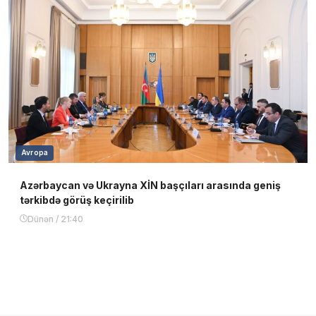
Avropa
Azərbaycan və Ukrayna XİN başçıları arasında geniş
tərkibdə görüş keçirilib
Dünən / 21:40