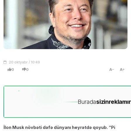
20 oktyabr / 10:49
0
0
A
A
Burada
sizin
reklamın
İlon Musk növbəti dəfə dünyanı heyrətdə qoyub. “Pi