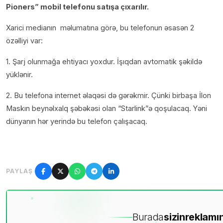
Pioners” mobil telefonu satışa çıxarılır.
Xarici medianın məlumatına görə, bu telefonun əsasən 2
özəlliyi var:
1. Şarj olunmağa ehtiyacı yoxdur. İşıqdan avtomatik şəkildə
yüklənir.
2. Bu telefona internet əlaqəsi də gərəkmir. Çünki birbaşa İlon
Maskın beynəlxalq şəbəkəsi olan “Starlink”ə qoşulacaq. Yəni
dünyanın hər yerində bu telefon çalışacaq.
PAYLAŞ
Burada
sizin
reklamın