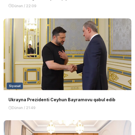
Dünən / 22:09
Siyasət
Ukrayna Prezidenti Ceyhun Bayramovu qəbul edib
Dünən / 21:49