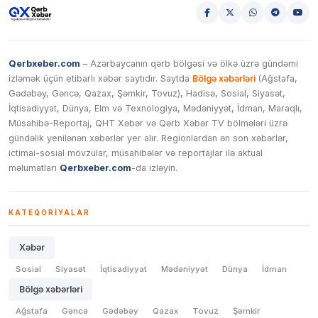
Qerbxeber.com
– Azərbaycanın qərb bölgəsi və ölkə üzrə gündəmi
izləmək üçün etibarlı xəbər saytıdır. Saytda
Bölgə xəbərləri
(Ağstafa,
Gədəbəy, Gəncə, Qazax, Şəmkir, Tovuz), Hadisə, Sosial, Siyasət,
İqtisadiyyat, Dünya, Elm və Texnologiya, Mədəniyyət, İdman, Maraqlı,
Müsahibə-Reportaj, QHT Xəbər və Qərb Xəbər TV bölmələri üzrə
gündəlik yenilənən xəbərlər yer alır. Regionlardan ən son xəbərlər,
ictimai-sosial mövzular, müsahibələr və reportajlar ilə aktual
məlumatları
Qerbxeber.com
-da izləyin.
KATEQORIYALAR
Xəbər
Sosial
Siyasət
İqtisadiyyat
Mədəniyyət
Dünya
İdman
Bölgə xəbərləri
Ağstafa
Gəncə
Gədəbəy
Qazax
Tovuz
Şəmkir