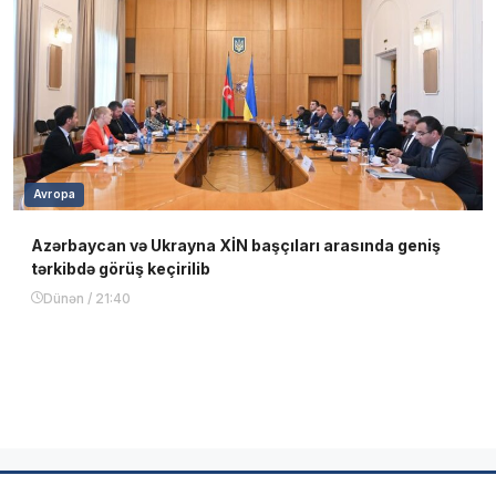
Avropa
Azərbaycan və Ukrayna XİN başçıları arasında geniş
tərkibdə görüş keçirilib
Dünən / 21:40