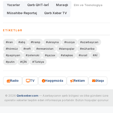
Yazarlar
Qərb QHT-lərİ
Maraqlı
Elm və Texnologiya
Müsahibə-Reportaj
Qərb Xəbər TV
ETIKETLƏR
#iran
#abş
#tramp
#ukrayna
#rusiya
#azərbaycan
#hörmüz
#neft
#ermənistan
#danışıqlar
#müharibə
#paşinyan
#zelenski
#qazax
#atəşkəs
#israil
#Aİ
#putin
#ÇİN
#Türkiyə
Radio
TV
Haqqımızda
Reklam
Əlaqə
© 2026
Qerbxeber.com
— Azərbaycanın qərb bölgəsi və ölkə gündəmi üzrə
operativ xəbərlər təqdim edən informasiya portalıdır. Bütün hüquqlar qorunur.