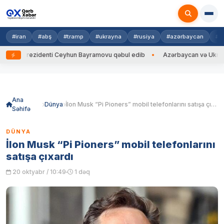
#iran
#abş
#tramp
#ukrayna
#rusiya
#azərbaycan
#h
Prezidenti Ceyhun Bayramovu qəbul edib
Azərbaycan və Ukrayna XİN ba
Skip
to
content
Ana
Dünya
İlon Musk “Pi Pioners” mobil telefonlarını satışa çıxardı
Səhifə
DÜNYA
İlon Musk “Pi Pioners” mobil telefonlarını
satışa çıxardı
20 oktyabr / 10:49
1 dəq