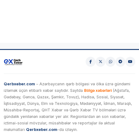
Qerbxeber.com
– Azərbaycanın qərb bölgəsi və ölkə üzrə gündəmi
izləmək üçün etibarlı xəbər saytıdır. Saytda
Bölgə xəbərləri
(Ağstafa,
Gədəbəy, Gəncə, Qazax, Şəmkir, Tovuz), Hadisə, Sosial, Siyasət,
İqtisadiyyat, Dünya, Elm və Texnologiya, Mədəniyyət, İdman, Maraqlı,
Müsahibə-Reportaj, QHT Xəbər və Qərb Xəbər TV bölmələri üzrə
gündəlik yenilənən xəbərlər yer alır. Regionlardan ən son xəbərlər,
ictimai-sosial mövzular, müsahibələr və reportajlar ilə aktual
məlumatları
Qerbxeber.com
-da izləyin.