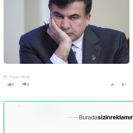
7 iyul / 16:19
0
0
A
A
Burada
sizin
reklamın