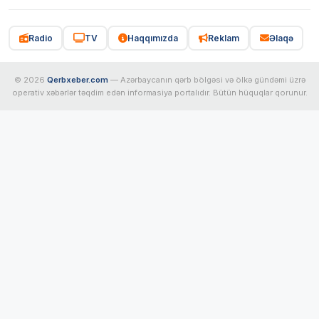
Radio
TV
Haqqımızda
Reklam
Əlaqə
© 2026
Qerbxeber.com
— Azərbaycanın qərb bölgəsi və ölkə gündəmi üzrə
operativ xəbərlər təqdim edən informasiya portalıdır. Bütün hüquqlar qorunur.