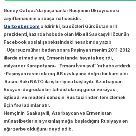
Güney Qafqaz’da yaşananlar Rusyanın Ukraynadaki
zəyifləməsının birbaşa nəticəsidir.
Qerbxeber.com
bildirir ki, bu sözləri Gürcüstanın III
prezidenti,hazırda həbsdə olan Mixeil Saakaşvili özünün
Facebook sosial şəbəkısindəki hesabında yazıb:
-Uğursuz müharibədən sonra Paşinyan mənim 2011-2012
illərdə etmədiyimi, Ermənistanda həyata keçirdi,
milyarder Karapetyanı- “Erməni İvanişvil”‘ni həbs etdirdi.
-Paşinyan rəsmi olaraq AB üzvlüyünə doğru bir kurs aldı.
Rəsmi Bakı NATO ilə iş birliyinə başlayıb. Azərbaycan
Rusyanı doğrudan bir təhdid olaraq görür ve siyasi,
iqtisadi ve mədəni sahəsini Rus təsirindən təmizləmək
üçin fəal adımlar atır.
Həmçinin Saakaşvili, Azərbaycan və Ermənistan
münasibətlərinin yaxınlaşmağa başladığını Rusiyaya ən
ağır zərbə olduğunu qeyd edib.