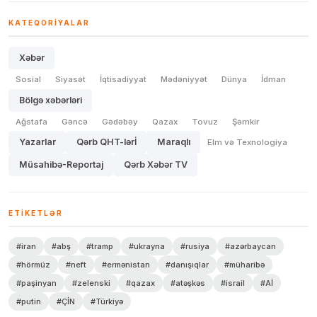
KATEQORIYALAR
Xəbər
Sosial
Siyasət
İqtisadiyyat
Mədəniyyət
Dünya
İdman
Bölgə xəbərləri
Ağstafa
Gəncə
Gədəbəy
Qazax
Tovuz
Şəmkir
Yazarlar
Qərb QHT-lərİ
Maraqlı
Elm və Texnologiya
Müsahibə-Reportaj
Qərb Xəbər TV
ETIKETLƏR
#iran
#abş
#tramp
#ukrayna
#rusiya
#azərbaycan
#hörmüz
#neft
#ermənistan
#danışıqlar
#müharibə
#paşinyan
#zelenski
#qazax
#atəşkəs
#israil
#Aİ
#putin
#ÇİN
#Türkiyə