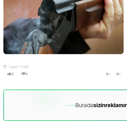
1 iyun / 11:45
0
0
A
A
Burada
sizin
reklamın