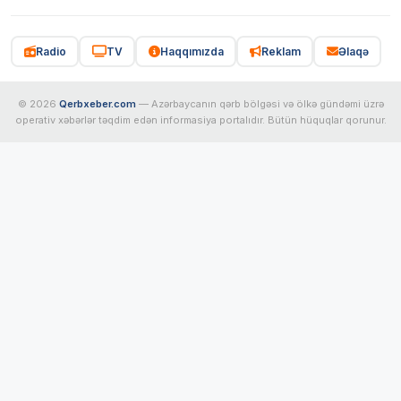
Radio
TV
Haqqımızda
Reklam
Əlaqə
© 2026
Qerbxeber.com
— Azərbaycanın qərb bölgəsi və ölkə gündəmi üzrə
operativ xəbərlər təqdim edən informasiya portalıdır. Bütün hüquqlar qorunur.