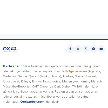
Qerbxeber.com
– Azərbaycanın qərb bölgəsi və ölkə üzrə gündəmi
izləmək üçün etibarlı xəbər saytıdır. Saytda
Bölgə xəbərləri
(Ağstafa,
Gədəbəy, Gəncə, Qazax, Şəmkir, Tovuz), Hadisə, Sosial, Siyasət,
İqtisadiyyat, Dünya, Elm və Texnologiya, Mədəniyyət, İdman, Maraqlı,
Müsahibə-Reportaj, QHT Xəbər və Qərb Xəbər TV bölmələri üzrə
gündəlik yenilənən xəbərlər yer alır. Regionlardan ən son xəbərlər,
ictimai-sosial mövzular, müsahibələr və reportajlar ilə aktual
məlumatları
Qerbxeber.com
-da izləyin.