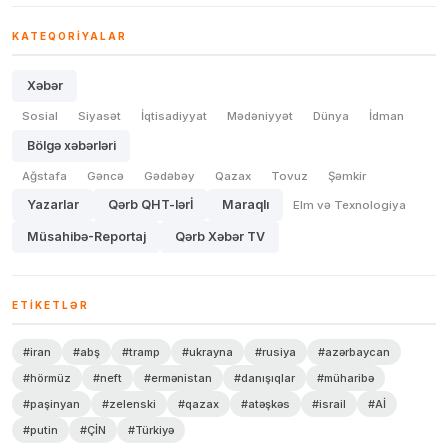
KATEQORIYALAR
Xəbər
Sosial
Siyasət
İqtisadiyyat
Mədəniyyət
Dünya
İdman
Bölgə xəbərləri
Ağstafa
Gəncə
Gədəbəy
Qazax
Tovuz
Şəmkir
Yazarlar
Qərb QHT-lərİ
Maraqlı
Elm və Texnologiya
Müsahibə-Reportaj
Qərb Xəbər TV
ETIKETLƏR
#iran
#abş
#tramp
#ukrayna
#rusiya
#azərbaycan
#hörmüz
#neft
#ermənistan
#danışıqlar
#müharibə
#paşinyan
#zelenski
#qazax
#atəşkəs
#israil
#Aİ
#putin
#ÇİN
#Türkiyə