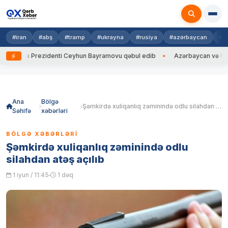
#iran
#abş
#tramp
#ukrayna
#rusiya
#azərbaycan
#h
rayna Prezidenti Ceyhun Bayramovu qəbul edib
Azərbaycan və Ukrayna 
Skip
to
content
Ana
Bölgə
Şəmkirdə xuliqanlıq zəminində odlu silahdan atəş açılıb
Səhifə
xəbərləri
BÖLGƏ XƏBƏRLƏRI
Şəmkirdə xuliqanlıq zəminində odlu
silahdan atəş açılıb
1 iyun / 11:45
1 dəq