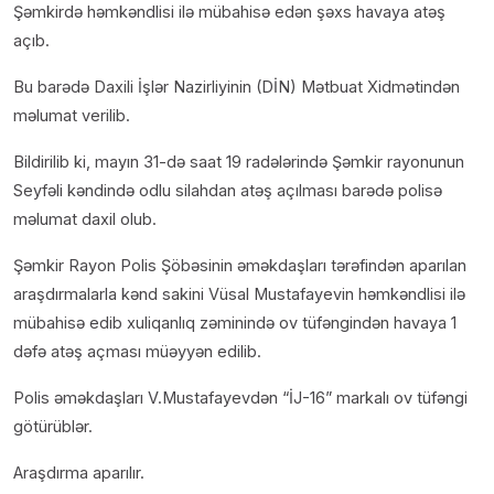
Şəmkirdə həmkəndlisi ilə mübahisə edən şəxs havaya atəş
açıb.
Bu barədə Daxili İşlər Nazirliyinin (DİN) Mətbuat Xidmətindən
məlumat verilib.
Bildirilib ki, mayın 31-də saat 19 radələrində Şəmkir rayonunun
Seyfəli kəndində odlu silahdan atəş açılması barədə polisə
məlumat daxil olub.
Şəmkir Rayon Polis Şöbəsinin əməkdaşları tərəfindən aparılan
araşdırmalarla kənd sakini Vüsal Mustafayevin həmkəndlisi ilə
mübahisə edib xuliqanlıq zəminində ov tüfəngindən havaya 1
dəfə atəş açması müəyyən edilib.
Polis əməkdaşları V.Mustafayevdən “İJ-16” markalı ov tüfəngi
götürüblər.
Araşdırma aparılır.