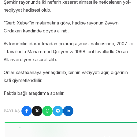
Şəmkir rayonunda iki nəfərin xəsarət alması ilə nəticələnən yol-
nəqliyyat hadisəsi olub.
“Qərb Xəbər”in məlumatına görə, hadisə rayonun Zəyəm
Cırdaxan kəndində qeydə alınıb.
Avtomobilin idarəetmədən çıxaraq aşması nəticəsində, 2007-ci
il təvəllüdlü Məhəmməd Quliyev və 1998-ci il təvəllüdlü Orxan
Allahverdiyev xəsarət alıb.
Onlar xəstəxanaya yerləşdirilib, birinin vəziyyəti ağır, digərinin
kafi qiymətləndirilir.
Faktla bağlı araşdırma aparılır.
PAYLAŞ