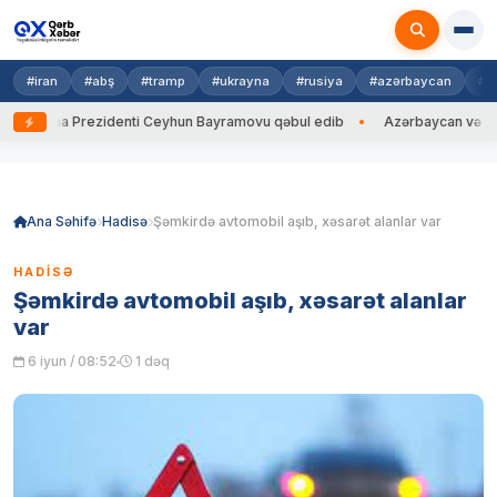
#iran
#abş
#tramp
#ukrayna
#rusiya
#azərbaycan
#h
krayna Prezidenti Ceyhun Bayramovu qəbul edib
Azərbaycan və Ukrayna
Skip
to
content
Ana Səhifə
Hadisə
Şəmkirdə avtomobil aşıb, xəsarət alanlar var
HADISƏ
Şəmkirdə avtomobil aşıb, xəsarət alanlar
var
6 iyun / 08:52
1 dəq