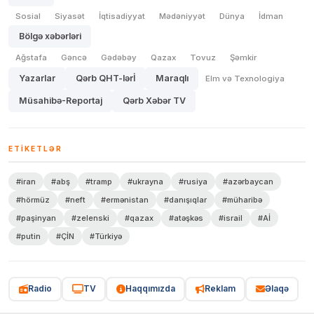
Sosial
Siyasət
İqtisadiyyat
Mədəniyyət
Dünya
İdman
Bölgə xəbərləri
Ağstafa
Gəncə
Gədəbəy
Qazax
Tovuz
Şəmkir
Yazarlar
Qərb QHT-lərİ
Maraqlı
Elm və Texnologiya
Müsahibə-Reportaj
Qərb Xəbər TV
ETIKETLƏR
#iran
#abş
#tramp
#ukrayna
#rusiya
#azərbaycan
#hörmüz
#neft
#ermənistan
#danışıqlar
#müharibə
#paşinyan
#zelenski
#qazax
#atəşkəs
#israil
#Aİ
#putin
#ÇİN
#Türkiyə
Radio
TV
Haqqımızda
Reklam
Əlaqə