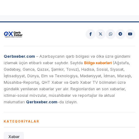
Qerbxeber.com
– Azərbaycanın qərb bölgəsi və ölkə üzrə gündəmi
izləmək üçün etibarlı xəbər saytıdır. Saytda
Bölgə xəbərləri
(Ağstafa,
Gədəbəy, Gəncə, Qazax, Şəmkir, Tovuz), Hadisə, Sosial, Siyasət,
İqtisadiyyat, Dünya, Elm və Texnologiya, Mədəniyyət, İdman, Maraqlı,
Müsahibə-Reportaj, QHT Xəbər və Qərb Xəbər TV bölmələri üzrə
gündəlik yenilənən xəbərlər yer alır. Regionlardan ən son xəbərlər,
ictimai-sosial mövzular, müsahibələr və reportajlar ilə aktual
məlumatları
Qerbxeber.com
-da izləyin.
KATEQORIYALAR
Xəbər