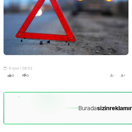
6 iyun / 08:52
0
0
A
A
Burada
sizin
reklamın