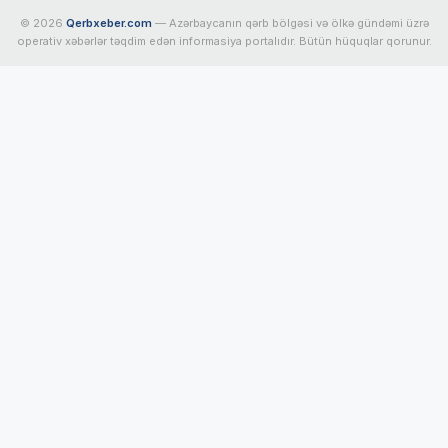
© 2026
Qerbxeber.com
— Azərbaycanın qərb bölgəsi və ölkə gündəmi üzrə
operativ xəbərlər təqdim edən informasiya portalıdır. Bütün hüquqlar qorunur.