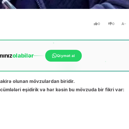
0
0
A
mınız
ola
bilər
Qiymət al
kirə olunan mövzulardan biridir.
ümlələri eşidirik və hər kəsin bu mövzuda bir fikri var: