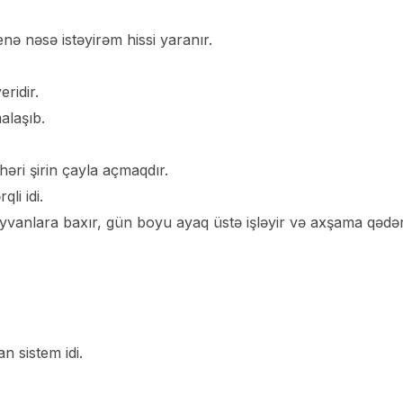
ə nəsə istəyirəm hissi yaranır.
ridir.
alaşıb.
həri şirin çayla açmaqdır.
li idi.
eyvanlara baxır, gün boyu ayaq üstə işləyir və axşama qədə
n sistem idi.