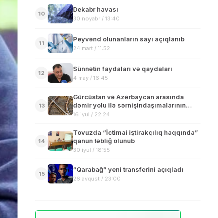
Dekabr havası
10
30 noyabr / 13:40
Peyvənd olunanların sayı açıqlanıb
11
24 mart / 11:52
Sünnətin faydaları və qaydaları
12
4 may / 16:45
Gürcüstan və Azərbaycan arasında
dəmir yolu ilə sərnişindaşımalarının
13
bərpası müzakirə edilib
16 iyul / 22:24
Tovuzda “İctimai iştirakçılıq haqqında”
qanun təbliğ olunub
14
30 iyul / 18:55
“Qarabağ” yeni transferini açıqladı
15
26 avqust / 23:00