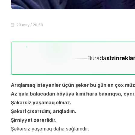
29 may / 20:58
Burada
sizin
rekla
Arıqlamaq istəyənlər üçün şəkər bu gün ən çox müza
Az qala balacadan böyüyə kimi hara baxırıqsa, eyni c
Şəkərsiz yaşamaq olmaz.
Şəkəri çıxartdım, arıqladım.
Şirniyyat zərərlidir.
Şəkərsiz yaşamaq daha sağlamdır.