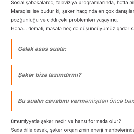
Sosial şəbəkələrdə, televiziya proqramlarında, hətta 
Maraqlısı isə budur ki, şəkər haqqında ən çox danışıla
pozğunluğu və ciddi çəki problemləri yaşayırıq.
Həəə… deməli, məsələ heç də düşündüyümüz qədər sa
Gələk əsas suala:
Şəkər bizə lazımdırmı?
Bu sualın cavabını verm
əmişdən öncə bax
ümumiyyətlə şəkər nədir və hansı formada olur?
Sadə dillə desək, şəkər orqanizmin enerji mənbələrindən