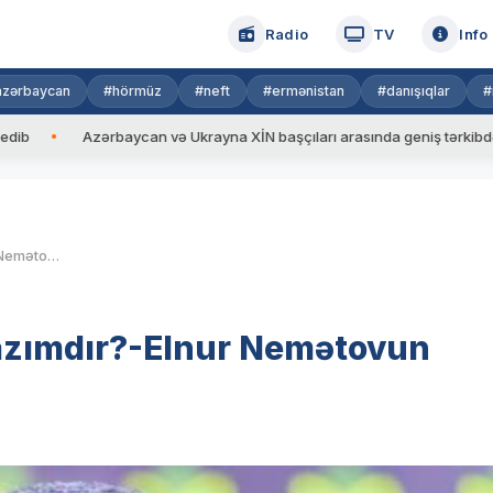
Radio
TV
Info
azərbaycan
#hörmüz
#neft
#ermənistan
#danışıqlar
#
rbaycan və Ukrayna XİN başçıları arasında geniş tərkibdə görüş keçirili
Şəkər bizə hansı formada lazımdır?-Elnur Nemətovun yazısı..
lazımdır?-Elnur Nemətovun