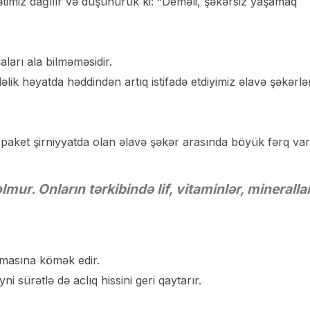
qətimiz dağılır və düşünürük ki: “Deməli, şəkərsiz yaşamaq
ları ala bilməməsidir.
lik həyatda həddindən artıq istifadə etdiyimiz əlavə şəkərlə
 paket şirniyyatda olan əlavə şəkər arasında böyük fərq var
lmur. Onların tərkibində lif, vitaminlər, mineralla
lmasına kömək edir.
i sürətlə də aclıq hissini geri qaytarır.