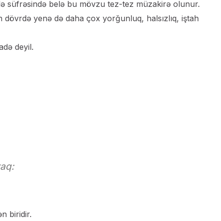
ailə süfrəsində belə bu mövzu tez-tez müzakirə olunur.
n dövrdə yenə də daha çox yorğunluq, halsızlıq, iştah
də deyil.
aq:
 biridir.