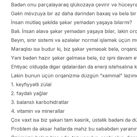
Bədən onu parçalayaraq qlükozaya çevirir və hüceyrəl
Gəlin mövzuya bir az daha dərindən baxaq və belə bir 
İnsan mütləq şəkildə şəkər yemədən yaşaya bilərmi?
Bəli. İnsan əlavə şəkər yemədən yaşaya bilər, lakin or
Beyin, sinir sistemi və əzələlər normal işləmək üçün
Maraqlısı isə budur ki, biz şəkər yeməsək belə, orqaniz
Yəni bədən hazır şəkər gəlməsə belə, öz işini davam etd
Ehtiyac olduqda digər qidalardan da enerji istehsalına k
Lakin bunun üçün orqanizmə düzgün “xammal” lazımd
1. keyfiyyətli zülal
2. faydalı yağlar
3. balanslı karbohidratlar
4. vitamin və minerallar
Çox vaxt isə biz şəkəri tam kəsirik, üstəlik bədəni də d
Problem də əksər hallarda məhz bu səbəbdən yaranır