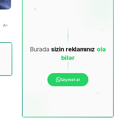
A
Burada
sizin
reklamınız
ola
bilər
Qiymət al