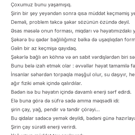
Çoxumuz bunu yaşamışıq.
Şirin bir şey yeyəndən sonra qısa müddət keçməmiş yen
Deməli, problem təkcə şəkər sözünün özündə deyil.
Əsas məsələ onun forması, miqdarı və həyatımızdakı ye
Şəkərə bu qədər bağlılığımız bəlkə də uşaqlıqdan form
Gəlin bir az keçmişə qayıdaq.
Şəkərlə bağlı ən köhnə və ən sabit vərdişlərdən biri sə
Bunu belə izah etmək olar : əvvəllər həyat tamamilə fərq
İnsanlar səhərdən torpaqla məşğul olur, su daşıyır, h
ağır fiziki əmək içində qalırdılar.
Bədən isə bu həyatın içində davamlı enerji sərf edirdi.
Elə buna görə də süfrə sadə amma məqsədli idi:
şirin çay, yağ, pendir və təndir çörəyi…
Bu qidalar sadəcə yemək deyildi, bədəni günə hazırlaya
Şirin çay sürətli enerji verirdi.