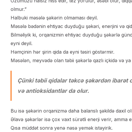
Özümüzü halsız hiss edir, tez yorulur, əsəbi olur, diq
olmur.”
Halbuki məsələ şəkərin olmaması deyil.
Məsələ bədənin ehtiyac duyduğu şəkəri, enerjini və qida
Bilməliyik ki, orqanizmin ehtiyac duyduğu şəkərlə gündə
eyni deyil.
Həmçinin hər şirin qida da eyni təsiri göstərmir.
Məsələn, meyvədə olan təbii şəkərlə qazlı içkidə və ya
Çünki təbii qidalar təkcə şəkərdən ibarət o
və antioksidantlar da olur.
Bu isə şəkərin orqanizmə daha balanslı şəkildə daxil o
Əlavə şəkərlər isə çox vaxt sürətli enerji verir, amma eyn
Qısa müddət sonra yenə nəsə yemək istəyirik.