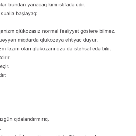
ər bundan yanacaq kimi istifadə edir.
sualla başlayaq:
qanizm qlükozasız normal fəaliyyət göstərə bilməz.
 müəyyən miqdarda qlükozaya ehtiyac duyur.
m lazım olan qlükozanı özü də istehsal edə bilir.
irir.
eçir.
ır:
üzgün qidalandırmırıq.
.