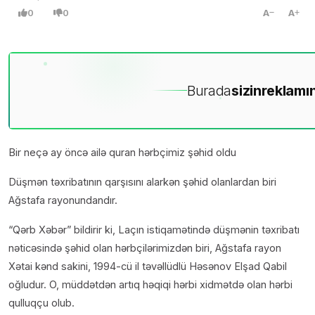
0
0
A
A
Burada
sizin
reklamın
Bir neçə ay öncə ailə quran hərbçimiz şəhid oldu
Düşmən təxribatının qarşısını alarkən şəhid olanlardan biri
Ağstafa rayonundandır.
“Qərb Xəbər” bildirir ki, Laçın istiqamətində düşmənin təxribatı
nəticəsində şəhid olan hərbçilərimizdən biri, Ağstafa rayon
Xətai kənd sakini, 1994-cü il təvəllüdlü Həsənov Elşad Qabil
oğludur. O, müddətdən artıq həqiqi hərbi xidmətdə olan hərbi
qulluqçu olub.