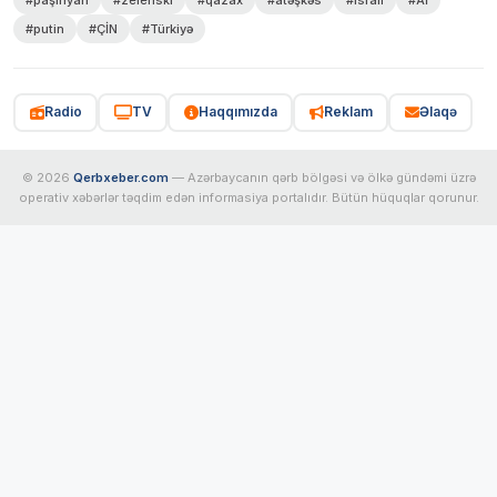
#putin
#ÇİN
#Türkiyə
Radio
TV
Haqqımızda
Reklam
Əlaqə
© 2026
Qerbxeber.com
— Azərbaycanın qərb bölgəsi və ölkə gündəmi üzrə
operativ xəbərlər təqdim edən informasiya portalıdır. Bütün hüquqlar qorunur.