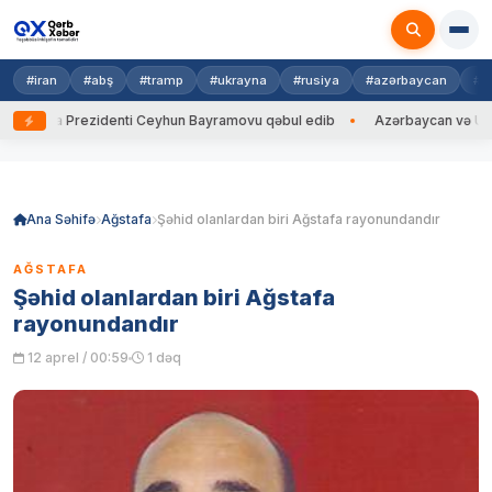
#iran
#abş
#tramp
#ukrayna
#rusiya
#azərbaycan
#h
ayna Prezidenti Ceyhun Bayramovu qəbul edib
Azərbaycan və Ukrayna 
Skip
to
content
Ana Səhifə
Ağstafa
Şəhid olanlardan biri Ağstafa rayonundandır
AĞSTAFA
Şəhid olanlardan biri Ağstafa
rayonundandır
12 aprel / 00:59
1 dəq