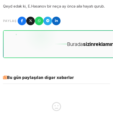
Qeyd edək ki, E.Həsənov bir neçə ay öncə ailə həyatı qurub.
PAYLAŞ
Burada
sizin
reklamın
Bu gün paylaşılan digər xəbərlər