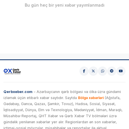
Bu gün heç bir yeni xəbər yayımlanmadı
Qerbxeber.com
– Azərbaycanın qərb bölgəsi və ölkə üzrə gündəmi
izləmək üçün etibarlı xəbər saytıdır. Saytda
Bölgə xəbərləri
(Ağstafa,
Gədəbəy, Gəncə, Qazax, Şəmkir, Tovuz), Hadisə, Sosial, Siyasət,
İqtisadiyyat, Dünya, Elm və Texnologiya, Mədəniyyət, İdman, Maraqlı,
Müsahibə-Reportaj, QHT Xəbər və Qərb Xəbər TV bölmələri üzrə
gündəlik yenilənən xəbərlər yer alır. Regionlardan ən son xəbərlər,
ictimai-sosial mövzular, müsahibələr və reportajlar ilə aktual