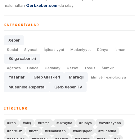
məlumatları
Qerbxeber.com
-da izləyin.
KATEQORIYALAR
Xəbər
Sosial
Siyasət
İqtisadiyyat
Mədəniyyət
Dünya
İdman
Bölgə xəbərləri
Ağstafa
Gəncə
Gədəbəy
Qazax
Tovuz
Şəmkir
Yazarlar
Qərb QHT-lərİ
Maraqlı
Elm və Texnologiya
Müsahibə-Reportaj
Qərb Xəbər TV
ETIKETLƏR
#iran
#abş
#tramp
#ukrayna
#rusiya
#azərbaycan
#hörmüz
#neft
#ermənistan
#danışıqlar
#müharibə
#paşinyan
#zelenski
#qazax
#atəşkəs
#israil
#Aİ