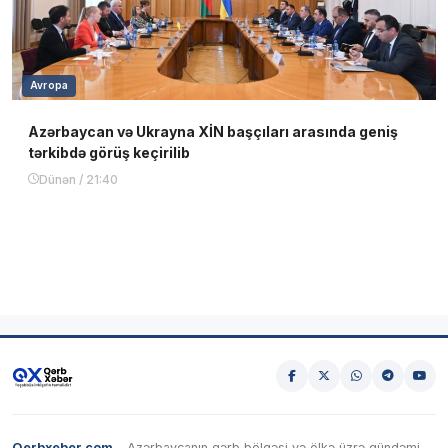
Avropa
Azərbaycan və Ukrayna XİN başçıları arasında geniş
tərkibdə görüş keçirilib
Dünən / 21:40
Qerbxeber.com
– Azərbaycanın qərb bölgəsi və ölkə üzrə gündəmi