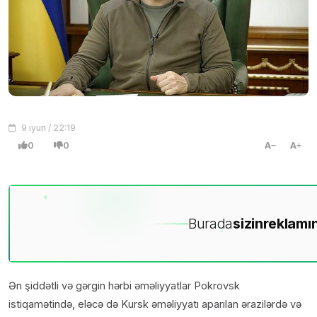
9 iyun / 22:19
0
0
A
A
Burada
sizin
reklamın
Ən şiddətli və gərgin hərbi əməliyyatlar Pokrovsk
istiqamətində, eləcə də Kursk əməliyyatı aparılan ərazilərdə və