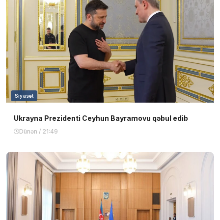
Siyasət
Ukrayna Prezidenti Ceyhun Bayramovu qəbul edib
Dünən / 21:49