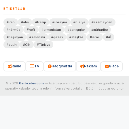
ETIKETLƏR
#iran
#abş
#tramp
#ukrayna
#rusiya
#azərbaycan
#hörmüz
#neft
#ermənistan
#danışıqlar
#müharibə
#paşinyan
#zelenski
#qazax
#atəşkəs
#israil
#Aİ
#putin
#ÇİN
#Türkiyə
Radio
TV
Haqqımızda
Reklam
Əlaqə
© 2026
Qerbxeber.com
— Azərbaycanın qərb bölgəsi və ölkə gündəmi üzrə
operativ xəbərlər təqdim edən informasiya portalıdır. Bütün hüquqlar qorunur.