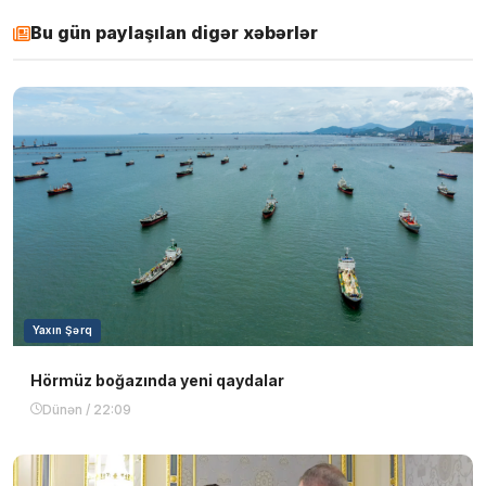
Bu gün paylaşılan digər xəbərlər
Yaxın Şərq
Hörmüz boğazında yeni qaydalar
Dünən / 22:09