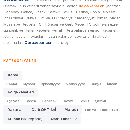
izləmək üçün etibarlı xəbər saytıdır. Saytda
Bölgə xəbərləri
(Ağstafa,
Gədəbəy, Gəncə, Qazax, Şəmkir, Tovuz), Hadisə, Sosial, Siyasət,
İqtisadiyyat, Dünya, Elm və Texnologiya, Mədəniyyət, İdman, Maraqlı,
Müsahibə-Reportaj, QHT Xəbər və Qərb Xəbər TV bölmələri üzrə
gündəlik yenilənən xəbərlər yer alır. Regionlardan ən son xəbərlər,
ictimai-sosial mövzular, müsahibələr və reportajlar ilə aktual
məlumatları
Qerbxeber.com
-da izləyin.
KATEQORIYALAR
Xəbər
Sosial
Siyasət
İqtisadiyyat
Mədəniyyət
Dünya
İdman
Bölgə xəbərləri
Ağstafa
Gəncə
Gədəbəy
Qazax
Tovuz
Şəmkir
Yazarlar
Qərb QHT-lərİ
Maraqlı
Elm və Texnologiya
Müsahibə-Reportaj
Qərb Xəbər TV