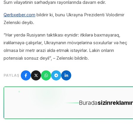
Sum vilayətinin sərhədyanı rayonlarında davam edir.
Qerbxeber.com
bildirir ki, bunu Ukrayna Prezidenti Volodimir
Zelenski deyib.
“Hər yerdə Rusiyanın taktikası eynidir: itkilərə baxmayaraq,
irəliləməyə çalışırlar, Ukraynanın mövqelərinə soxulurlar və heç
olmasa bir metr ərazi əldə etmək istəyirlər. Lakin onların
potensialı sonsuz deyil”, – Zelenski bildirib.
PAYLAŞ
Burada
sizin
reklamın